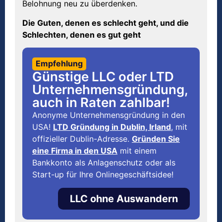
Belohnung neu zu überdenken.
Die Guten, denen es schlecht geht, und die
Schlechten, denen es gut geht
Empfehlung
Günstige LLC oder LTD
Unternehmensgründung,
auch in Raten zahlbar!
Anonyme Unternehmensgründung in den
USA!
LTD Gründung in Dublin, Irland
, mit
offizieller Dublin-Adresse.
Gründen Sie
eine Firma in den USA
mit einem
Bankkonto als Anlagenschutz oder als
Start-up für Ihre Onlinegeschäftsidee!
LLC ohne Auswandern