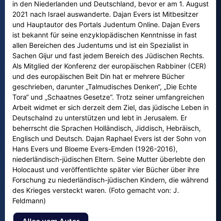
in den Niederlanden und Deutschland, bevor er am 1. August
2021 nach Israel auswanderte. Dajan Evers ist Mitbesitzer
und Hauptautor des Portals Judentum Online. Dajan Evers
ist bekannt für seine enzyklopädischen Kenntnisse in fast
allen Bereichen des Judentums und ist ein Spezialist in
Sachen Gijur und fast jedem Bereich des Jüdischen Rechts.
Als Mitglied der Konferenz der europäischen Rabbiner (CER)
und des europäischen Beit Din hat er mehrere Bücher
geschrieben, darunter „Talmudisches Denken“, „Die Echte
Tora“ und „Schaatnes Gesetze“. Trotz seiner umfangreichen
Arbeit widmet er sich derzeit dem Ziel, das jüdische Leben in
Deutschalnd zu unterstützen und lebt in Jerusalem. Er
beherrscht die Sprachen Holländisch, Jiddisch, Hebräisch,
Englisch und Deutsch. Dajan Raphael Evers ist der Sohn von
Hans Evers und Bloeme Evers-Emden (1926-2016),
niederländisch-jüdischen Eltern. Seine Mutter überlebte den
Holocaust und veröffentlichte später vier Bücher über ihre
Forschung zu niederländisch-jüdischen Kindern, die während
des Krieges versteckt waren. (Foto gemacht von: J.
Feldmann)