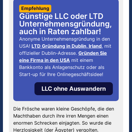
Empfehlung
Günstige LLC oder LTD
Unternehmensgründung,
auch in Raten zahlbar!
Anonyme Unternehmensgründung in den
USA!
LTD Gründung in Dublin, Irland
, mit
offizieller Dublin-Adresse.
Gründen Sie
eine Firma in den USA
mit einem
Bankkonto als Anlagenschutz oder als
Start-up für Ihre Onlinegeschäftsidee!
LLC ohne Auswandern
Die Frösche waren kleine Geschöpfe, die den
Machthaben durch ihre irren Mengen einen
enormen Schrecken einjagten. So wurde die
Herzlosigkeit (der Ägypter) vergolten.