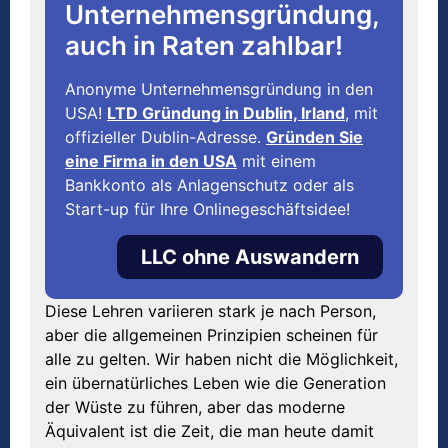
Unternehmensgründung,
auch in Raten zahlbar!
Anonyme Unternehmensgründung in den
USA!
LTD Gründung in Dublin, Irland
, mit
offizieller Dublin-Adresse.
Gründen Sie
eine Firma in den USA
mit einem
Bankkonto als Anlagenschutz oder als
Start-up für Ihre Onlinegeschäftsidee!
LLC ohne Auswandern
Diese Lehren variieren stark je nach Person,
aber die allgemeinen Prinzipien scheinen für
alle zu gelten. Wir haben nicht die Möglichkeit,
ein übernatürliches Leben wie die Generation
der Wüste zu führen, aber das moderne
Äquivalent ist die Zeit, die man heute damit