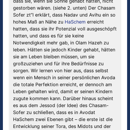
dass sie, wenn sie Söhne gehabt hätten, nicht
gestorben wären. (siehe 2. unten) Der Chasam
Sofer zt”l erklärt, dass Nadav und Avihu ein so
hohes Maß an Nähe zu
HaSchem
erreicht
hatten, dass sie ihr Potenzial voll ausgeschöpft
hatten, und dass es für sie keine
Notwendigkeit mehr gab, in Olam Hazeh zu
leben. Hätten sie jedoch Kinder gehabt, hätten
sie am Leben bleiben müssen, um sie
großzuziehen und für ihre Bedürfnisse zu
sorgen. Wir lernen von hier aus, dass selbst
wenn ein Mensch in seiner persönlichen Avoda
die totale Perfektion erreicht, er dennoch am
Leben gehalten wird, damit er seinen Kindern
zugute kommen kann. Darüber hinaus scheint
es aus dem Jessod (der Idee) des Chasam-
Sofer zu schließen, dass es in Avodat
HaSchem zwei Ebenen gibt – die erste ist die
Entwicklung seiner Tora, des Midots und der