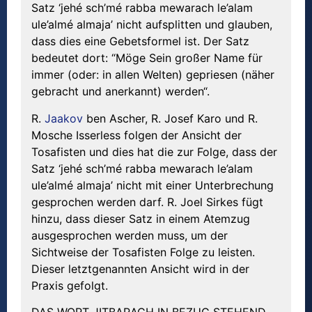
Satz ‘jehé sch’mé rabba mewarach le’alam
ule’almé almaja’ nicht aufsplitten und glauben,
dass dies eine Gebetsformel ist. Der Satz
bedeutet dort: “Möge Sein großer Name für
immer (oder: in allen Welten) gepriesen (näher
gebracht und anerkannt) werden“.
R.
Jaakov
ben Ascher, R. Josef Karo und R.
Mosche Isserless folgen der Ansicht der
Tosafisten und dies hat die zur Folge, dass der
Satz ‘jehé sch’mé rabba mewarach le’alam
ule’almé almaja’ nicht mit einer Unterbrechung
gesprochen werden darf. R. Joel Sirkes fügt
hinzu, dass dieser Satz in einem Atemzug
ausgesprochen werden muss, um der
Sichtweise der Tosafisten Folge zu leisten.
Dieser letztgenannten Ansicht wird in der
Praxis gefolgt.
DAS WORT JITBARACH IN BEZUG STEHEND