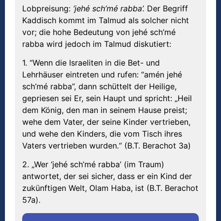
Lobpreisung:
‘jehé sch’mé rabba’.
Der Begriff
Kaddisch kommt im Talmud als solcher nicht
vor; die hohe Bedeutung von jehé sch’mé
rabba wird jedoch im Talmud diskutiert:
1. “Wenn die Israeliten in die Bet- und
Lehrhäuser eintreten und rufen: “amén jehé
sch’mé rabba”, dann schüttelt der Heilige,
gepriesen sei Er, sein Haupt und spricht: „Heil
dem König, den man in seinem Hause preist;
wehe dem Vater, der seine Kinder vertrieben,
und wehe den Kinders, die vom Tisch ihres
Vaters vertrieben wurden.“ (B.T. Berachot 3a)
2. „Wer ‘jehé sch’mé rabba’ (im Traum)
antwortet, der sei sicher, dass er ein Kind der
zukünftigen Welt, Olam Haba, ist (B.T. Berachot
57a).