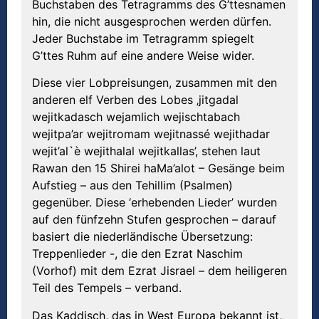
Buchstaben des Tetragramms des G’ttesnamen
hin, die nicht ausgesprochen werden dürfen.
Jeder Buchstabe im Tetragramm spiegelt
G’ttes Ruhm auf eine andere Weise wider.
Diese vier Lobpreisungen, zusammen mit den
anderen elf Verben des Lobes ‚jitgadal
wejitkadasch wejamlich wejischtabach
wejitpa’ar wejitromam wejitnassé wejithadar
wejit’al`è wejithalal wejitkallas’, stehen laut
Rawan den 15 Shirei haMa’alot – Gesänge beim
Aufstieg – aus den Tehillim (Psalmen)
gegenüber. Diese ‘erhebenden Lieder’ wurden
auf den fünfzehn Stufen gesprochen – darauf
basiert die niederländische Übersetzung:
Treppenlieder -, die den Ezrat Naschim
(Vorhof) mit dem Ezrat Jisrael – dem heiligeren
Teil des Tempels – verband.
Das Kaddisch, das in West Europa bekannt ist,