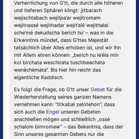
Verherrlichung von G’tt, die durch alle höheren
und tieferen Sphären klingt: ‚jitbarach
wejischtabach wejitpa’ar wejitromam
wejitnassé wejithadar wejit’alé wejithalal
sche’mé dekudscha berich hu’ – was in die
Erkenntnis mündet, dass G’ttes Majestät
tatsächlich über Alles erhoben ist, und wir Ihn
mit Allem ehren können: „berich hu le’éla min
kol birchata weschirata tuschbeachata
wenèchèmata“. Bis hier hin reicht das
eigentliche Kaddisch.
Es folgt die Frage, ob G’tt unser
Gebet
für die
Wiederherstellung seines ganzen Namens
vernehmen kann: “titkabal zelotehon”; dass
sich auch die
Engel
unseren Gebeten
anschließen mögen und schließlich „ossè
schalom bimromaw” – das Bekentnis, dass der
Sinn unseres gesamten Gebets nur die