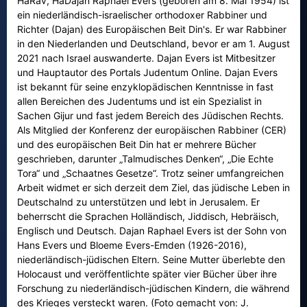
HaRav, HaDajan Raphael Evers (geboren am 8. Mai 1954) ist
ein niederländisch-israelischer orthodoxer Rabbiner und
Richter (Dajan) des Europäischen Beit Din's. Er war Rabbiner
in den Niederlanden und Deutschland, bevor er am 1. August
2021 nach Israel auswanderte. Dajan Evers ist Mitbesitzer
und Hauptautor des Portals Judentum Online. Dajan Evers
ist bekannt für seine enzyklopädischen Kenntnisse in fast
allen Bereichen des Judentums und ist ein Spezialist in
Sachen Gijur und fast jedem Bereich des Jüdischen Rechts.
Als Mitglied der Konferenz der europäischen Rabbiner (CER)
und des europäischen Beit Din hat er mehrere Bücher
geschrieben, darunter „Talmudisches Denken“, „Die Echte
Tora“ und „Schaatnes Gesetze“. Trotz seiner umfangreichen
Arbeit widmet er sich derzeit dem Ziel, das jüdische Leben in
Deutschalnd zu unterstützen und lebt in Jerusalem. Er
beherrscht die Sprachen Holländisch, Jiddisch, Hebräisch,
Englisch und Deutsch. Dajan Raphael Evers ist der Sohn von
Hans Evers und Bloeme Evers-Emden (1926-2016),
niederländisch-jüdischen Eltern. Seine Mutter überlebte den
Holocaust und veröffentlichte später vier Bücher über ihre
Forschung zu niederländisch-jüdischen Kindern, die während
des Krieges versteckt waren. (Foto gemacht von: J.