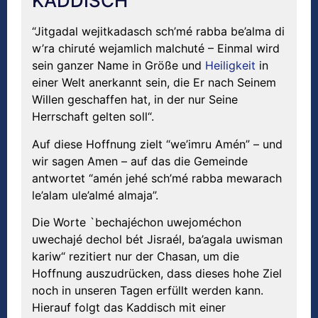
KADDISCH
“Jitgadal wejitkadasch sch’mé rabba be’alma di
w’ra chiruté wejamlich malchuté – Einmal wird
sein ganzer Name in Größe und
Heiligkeit
in
einer Welt anerkannt sein, die Er nach Seinem
Willen geschaffen hat, in der nur Seine
Herrschaft gelten soll“.
Auf diese Hoffnung zielt “we’imru Amén” – und
wir sagen Amen – auf das die Gemeinde
antwortet “amén jehé sch’mé rabba mewarach
le’alam ule’almé almaja”.
Die Worte `bechajéchon uwejoméchon
uwechajé dechol bét Jisraél, ba’agala uwisman
kariw“ rezitiert nur der Chasan, um die
Hoffnung auszudrücken, dass dieses hohe Ziel
noch in unseren Tagen erfüllt werden kann.
Hierauf folgt das Kaddisch mit einer