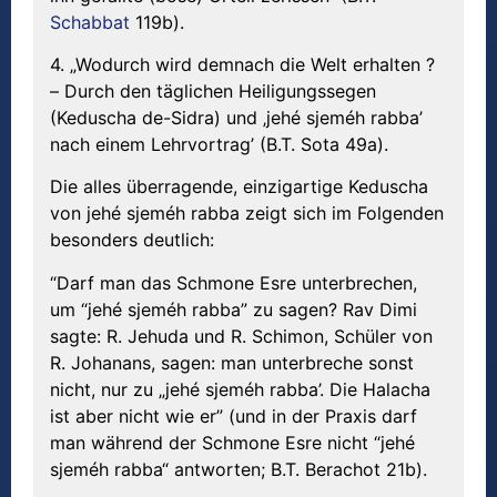
Schabbat
119b).
4. „Wodurch wird demnach die Welt erhalten ?
– Durch den täglichen Heiligungssegen
(Keduscha de-Sidra) und ‚jehé sjeméh rabba’
nach einem Lehrvortrag’ (B.T. Sota 49a).
Die alles überragende, einzigartige Keduscha
von jehé sjeméh rabba zeigt sich im Folgenden
besonders deutlich:
“Darf man das Schmone Esre unterbrechen,
um “jehé sjeméh rabba” zu sagen? Rav Dimi
sagte: R. Jehuda und R. Schimon, Schüler von
R. Johanans, sagen: man unterbreche sonst
nicht, nur zu „jehé sjeméh rabba’. Die Halacha
ist aber nicht wie er” (und in der Praxis darf
man während der Schmone Esre nicht “jehé
sjeméh rabba“ antworten; B.T. Berachot 21b).