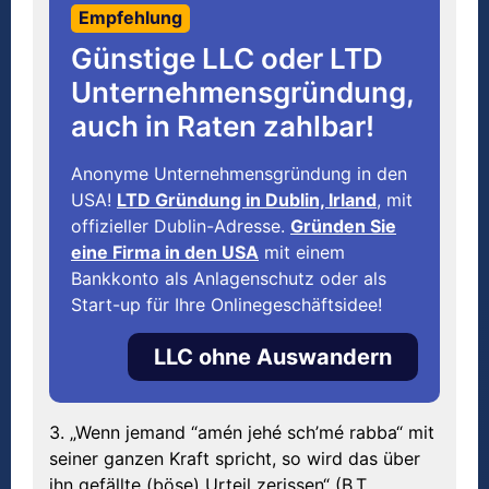
Empfehlung
Günstige LLC oder LTD
Unternehmensgründung,
auch in Raten zahlbar!
Anonyme Unternehmensgründung in den
USA!
LTD Gründung in Dublin, Irland
, mit
offizieller Dublin-Adresse.
Gründen Sie
eine Firma in den USA
mit einem
Bankkonto als Anlagenschutz oder als
Start-up für Ihre Onlinegeschäftsidee!
LLC ohne Auswandern
3. „Wenn jemand “amén jehé sch’mé rabba“ mit
seiner ganzen Kraft spricht, so wird das über
ihn gefällte (böse) Urteil zerissen“ (B.T.