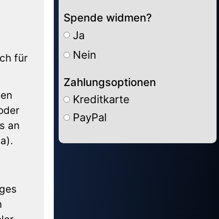
Spende widmen?
Ja
Nein
ch für
Zahlungsoptionen
den
Kreditkarte
oder
PayPal
s an
a).
Alternative:
iges
m