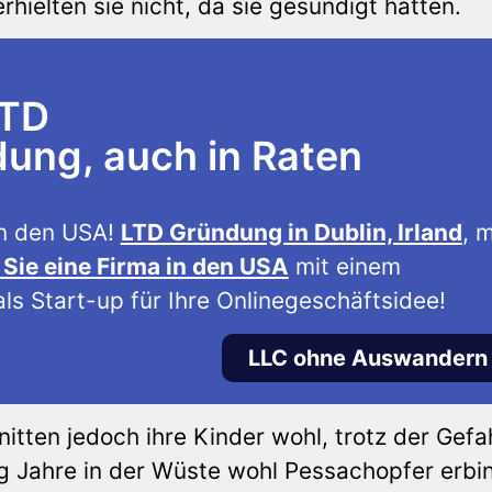
ielten sie nicht, da sie gesündigt hatten.
LTD
ng, auch in Raten
n den USA!
LTD Gründung in Dublin, Irland
, m
Sie eine Firma in den USA
mit einem
ls Start-up für Ihre Onlinegeschäftsidee!
LLC ohne Auswandern
tten jedoch ihre Kinder wohl, trotz der Gefa
g Jahre in der Wüste wohl Pessachopfer erbi