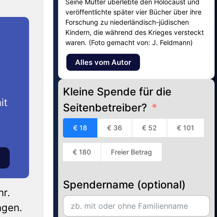
Seine Mutter überlebte den Holocaust und
veröffentlichte später vier Bücher über ihre
Forschung zu niederländisch-jüdischen
Kindern, die während des Krieges versteckt
waren. (Foto gemacht von: J. Feldmann)
Alles vom Autor
Kleine Spende für die
it
Seitenbetreiber?
€ 18
€ 36
€ 52
€ 101
€ 180
Freier Betrag
Spendername (optional)
hr.
ngen.