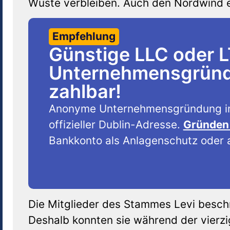
Wüste verbleiben. Auch den Nordwind erh
Empfehlung
Günstige LLC oder 
Unternehmensgründu
zahlbar!
Anonyme Unternehmensgründung i
offizieller Dublin-Adresse.
Gründen 
Bankkonto als Anlagenschutz oder a
Die Mitglieder des Stammes Levi beschni
Deshalb konnten sie während der vierzi