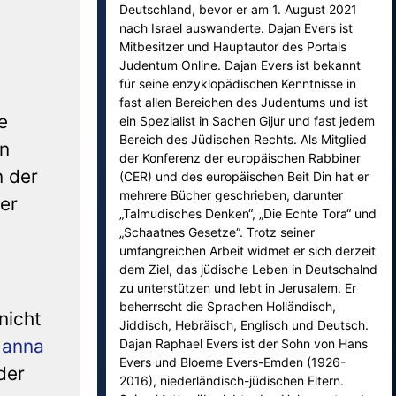
Deutschland, bevor er am 1. August 2021
nach Israel auswanderte. Dajan Evers ist
Mitbesitzer und Hauptautor des Portals
Judentum Online. Dajan Evers ist bekannt
für seine enzyklopädischen Kenntnisse in
fast allen Bereichen des Judentums und ist
e
ein Spezialist in Sachen Gijur und fast jedem
Bereich des Jüdischen Rechts. Als Mitglied
an
der Konferenz der europäischen Rabbiner
n der
(CER) und des europäischen Beit Din hat er
mehrere Bücher geschrieben, darunter
er
„Talmudisches Denken“, „Die Echte Tora“ und
„Schaatnes Gesetze“. Trotz seiner
umfangreichen Arbeit widmet er sich derzeit
dem Ziel, das jüdische Leben in Deutschalnd
zu unterstützen und lebt in Jerusalem. Er
beherrscht die Sprachen Holländisch,
nicht
Jiddisch, Hebräisch, Englisch und Deutsch.
anna
Dajan Raphael Evers ist der Sohn von Hans
Evers und Bloeme Evers-Emden (1926-
der
2016), niederländisch-jüdischen Eltern.