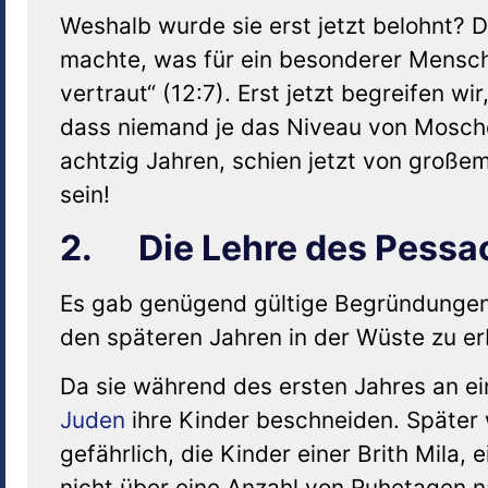
Weshalb wurde sie erst jetzt belohnt? 
machte, was für ein besonderer Mensch
vertraut“ (12:7). Erst jetzt begreifen wi
dass niemand je das Niveau von Mosche
achtzig Jahren, schien jetzt von groß
sein!
2. Die Lehre des Pessac
Es gab genügend gültige Begründungen,
den späteren Jahren in der Wüste zu er
Da sie während des ersten Jahres an ei
Juden
ihre Kinder beschneiden. Später 
gefährlich, die Kinder einer Brith Mila, 
nicht über eine Anzahl von Ruhetagen n