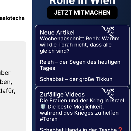
Rolle in Wien
JETZT MITMACHEN
aalotecha
Neue Artikel
Wochenabschnitt Reeh: Warum
will die Torah nicht, dass alle
gleich sind?
Re’eh – der Segen des heutigen
Tages
über
Schabbat – der große Tikkun
iben,
dafür,
Zufällige Videos
Die Frauen und der Krieg in Israel
🛡️ Die beste Möglichkeit,
während des Krieges zu helfen
#Torah
Schabbat Handy in der Tasche❓