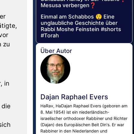
Mesusa verbergen❓
er
Einmal am Schabbos 😲 Eine
unglaubliche Geschichte über
tigte,
Rabbi Moshe Feinstein #shorts
vor
#Torah
n zu
Über Autor
 in
Dajan Raphael Evers
 die
HaRav, HaDajan Raphael Evers (geboren am
8. Mai 1954) ist ein niederländisch-
israelischer orthodoxer Rabbiner und Richter
sich
(Dajan) des Europäischen Beit Din's. Er war
Rabbiner in den Niederlanden und