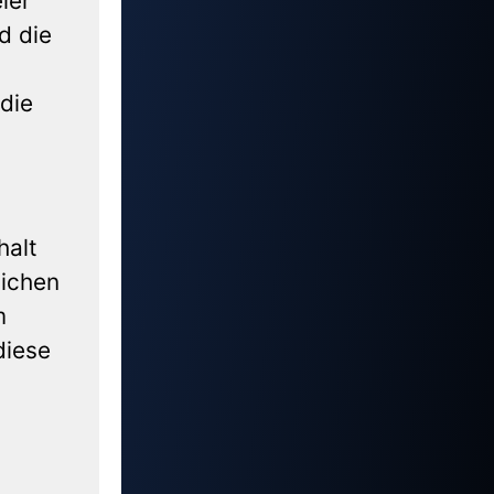
ler
d die
die
halt
lichen
m
diese