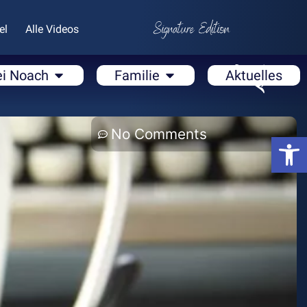
el
Alle Videos
ei Noach
Familie
Aktuelles
No Comments
Open