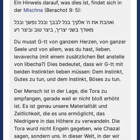
Ein Hinweis darauf, was dies ist, findet sich in
der
Mischna
(Berachot 9: 5):
ואהבת את ה’ אלקיך בכל לבבך ובכל נפשך ובכל
מאודך בשני יצריך, ביצר טוב וביצר רע
Du musst G-tt von ganzem Herzen, von ganzer
Seele und von allem, was du hast, lieben.
levavecha (mit einem zusätzlichen Bet anstelle
von libecha?) Dies bedeutet, dass wir G-tt mit
beiden Instinkten lieben müssen: Dem Instinkt,
Gutes zu tun, und dem Instinkt, Böses zu tun.
Der Mensch ist in der Lage, die Tora zu
empfangen, gerade weil er nicht bloß erhöht
ist. Es ist genau unsere Materialität und
Zeitlichkeit, die es uns ermöglicht, das
Niedrigere in das Höhere zu verwandeln. Die
Tora wurd nicht Engeln gegeben, wie Chazal
sagen, sondern uns. In dieser Welt, in der wir