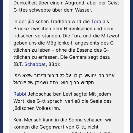
Dunkelheit über einem Abgrund, aber der Geist
G-ttes schwebte über dem Wasser.
In der jüdischen Tradition wird die
Tora
als
Brücke zwischen dem Himmlischen und dem
Irdischen verstanden. Die Tora und die Mitzwot
geben uns die Möglichkeit, angesichts des G-
ttlichen zu leben – ohne die Essenz des G-
ttlichen zu erfassen. Die Gemara sagt dazu
(B.T.
Schabbat
, 88b):
אמר רבי יהושע בן לוי על כל דיבור ודיבור שיצא מפי
הקדוש ברוך הוא יצתה נשמתן של ישראל
Rabbi
Jehoschua ben Levi sagte: Mit jedem
Wort, das G-tt sprach, verließ die Seele des
jüdischen Volkes Ihn.
Kein Mensch kann in die Sonne schauen, wir
können die Gegenwart von G-tt, nicht