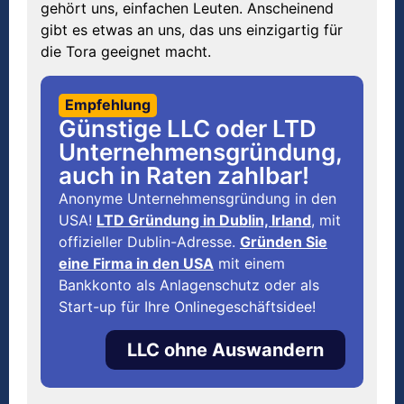
gehört uns, einfachen Leuten. Anscheinend
gibt es etwas an uns, das uns einzigartig für
die Tora geeignet macht.
Empfehlung
Günstige LLC oder LTD
Unternehmensgründung,
auch in Raten zahlbar!
Anonyme Unternehmensgründung in den
USA!
LTD Gründung in Dublin, Irland
, mit
offizieller Dublin-Adresse.
Gründen Sie
eine Firma in den USA
mit einem
Bankkonto als Anlagenschutz oder als
Start-up für Ihre Onlinegeschäftsidee!
LLC ohne Auswandern