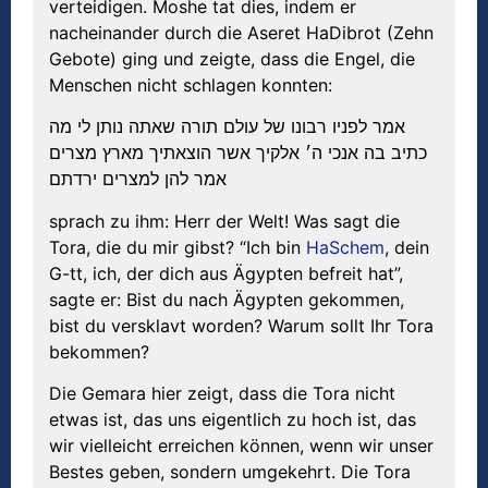
verteidigen. Moshe tat dies, indem er
nacheinander durch die Aseret HaDibrot (Zehn
Gebote) ging und zeigte, dass die Engel, die
Menschen nicht schlagen konnten:
אמר לפניו רבונו של עולם תורה שאתה נותן לי מה
כתיב בה אנכי ה׳ אלקיך אשר הוצאתיך מארץ מצרים
אמר להן למצרים ירדתם
sprach zu ihm: Herr der Welt! Was sagt die
Tora, die du mir gibst? “Ich bin
HaSchem
, dein
G-tt, ich, der dich aus Ägypten befreit hat”,
sagte er: Bist du nach Ägypten gekommen,
bist du versklavt worden? Warum sollt Ihr Tora
bekommen?
Die Gemara hier zeigt, dass die Tora nicht
etwas ist, das uns eigentlich zu hoch ist, das
wir vielleicht erreichen können, wenn wir unser
Bestes geben, sondern umgekehrt. Die Tora