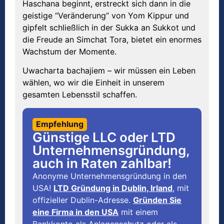
Haschana beginnt, erstreckt sich dann in die
geistige “Veränderung” von Yom Kippur und
gipfelt schließlich in der Sukka an Sukkot und
die Freude an Simchat Tora, bietet ein enormes
Wachstum der Momente.
Uwacharta bachajiem – wir müssen ein Leben
wählen, wo wir die Einheit in unserem
gesamten Lebensstil schaffen.
Empfehlung
Günstige LLC oder LTD
Unternehmensgründung,
auch in Raten zahlbar!
Anonyme Unternehmensgründung in den
USA!
LTD Gründung in Dublin, Irland
, mit
offizieller Dublin-Adresse.
Gründen Sie
eine Firma in den USA
mit einem
Bankkonto als Anlagenschutz oder als