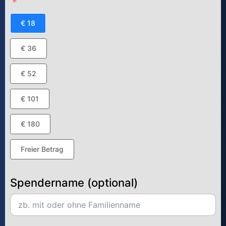
€ 18
€ 36
€ 52
€ 101
€ 180
Freier Betrag
Spendername (optional)