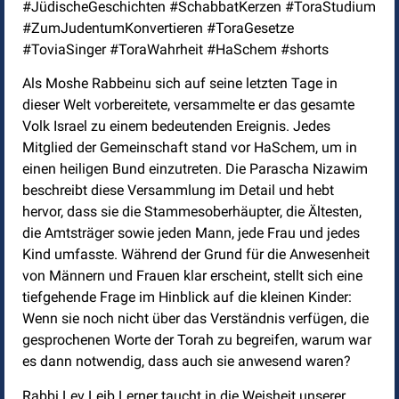
#JüdischeGeschichten #SchabbatKerzen #ToraStudium
#ZumJudentumKonvertieren #ToraGesetze
#ToviaSinger #ToraWahrheit #HaSchem #shorts
Als Moshe Rabbeinu sich auf seine letzten Tage in
dieser Welt vorbereitete, versammelte er das gesamte
Volk Israel zu einem bedeutenden Ereignis. Jedes
Mitglied der Gemeinschaft stand vor HaSchem, um in
einen heiligen Bund einzutreten. Die Parascha Nizawim
beschreibt diese Versammlung im Detail und hebt
hervor, dass sie die Stammesoberhäupter, die Ältesten,
die Amtsträger sowie jeden Mann, jede Frau und jedes
Kind umfasste. Während der Grund für die Anwesenheit
von Männern und Frauen klar erscheint, stellt sich eine
tiefgehende Frage im Hinblick auf die kleinen Kinder:
Wenn sie noch nicht über das Verständnis verfügen, die
gesprochenen Worte der Torah zu begreifen, warum war
es dann notwendig, dass auch sie anwesend waren?
Rabbi Lev Leib Lerner taucht in die Weisheit unserer