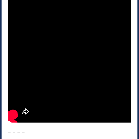
– – – –