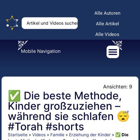
Alle Autoren
Alle Artikel
Alle Videos
Mobile Navigation
Ansichten: 9
✅ Die beste Methode,
Kinder großzuziehen –
während sie schlafen 😴
#Torah #shorts
Startseite
»
Videos
»
Familie
»
Erziehung der Kinder
»
✅ Die