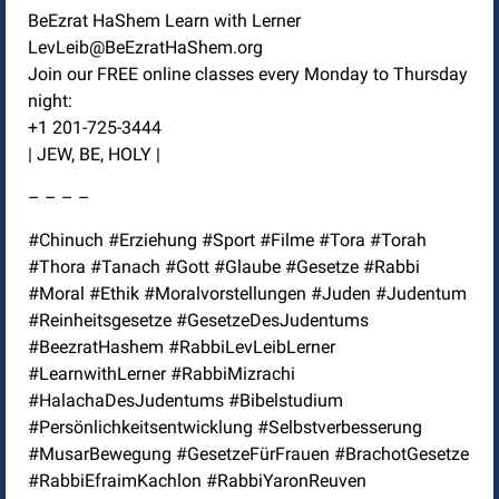
BeEzrat HaShem Learn with Lerner
LevLeib@BeEzratHaShem.org
Join our FREE online classes every Monday to Thursday
night:
+1 201-725-3444
| JEW, BE, HOLY |
– – – –
#Chinuch #Erziehung #Sport #Filme #Tora #Torah
#Thora #Tanach #Gott #Glaube #Gesetze #Rabbi
#Moral #Ethik #Moralvorstellungen #Juden #Judentum
#Reinheitsgesetze #GesetzeDesJudentums
#BeezratHashem #RabbiLevLeibLerner
#LearnwithLerner #RabbiMizrachi
#HalachaDesJudentums #Bibelstudium
#Persönlichkeitsentwicklung #Selbstverbesserung
#MusarBewegung #GesetzeFürFrauen #BrachotGesetze
#RabbiEfraimKachlon #RabbiYaronReuven