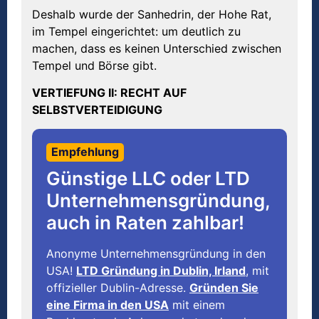
Deshalb wurde der Sanhedrin, der Hohe Rat,
im Tempel eingerichtet: um deutlich zu
machen, dass es keinen Unterschied zwischen
Tempel und Börse gibt.
VERTIEFUNG II: RECHT AUF
SELBSTVERTEIDIGUNG
Empfehlung
Günstige LLC oder LTD
Unternehmensgründung,
auch in Raten zahlbar!
Anonyme Unternehmensgründung in den
USA!
LTD Gründung in Dublin, Irland
, mit
offizieller Dublin-Adresse.
Gründen Sie
eine Firma in den USA
mit einem