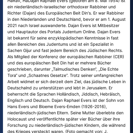
HaRav, HaDajan Raphael Evers (geboren am 8. Mai 1954) ist
ein niederländisch-israelischer orthodoxer Rabbiner und
Richter (Dajan) des Europäischen Beit Din's. Er war Rabbiner
in den Niederlanden und Deutschland, bevor er am 1. August
2021 nach Israel auswanderte. Dajan Evers ist Mitbesitzer
und Hauptautor des Portals Judentum Online. Dajan Evers
ist bekannt für seine enzyklopädischen Kenntnisse in fast
allen Bereichen des Judentums und ist ein Spezialist in
Sachen Gijur und fast jedem Bereich des Jüdischen Rechts.
Als Mitglied der Konferenz der europäischen Rabbiner (CER)
und des europäischen Beit Din hat er mehrere Bücher
geschrieben, darunter „Talmudisches Denken“, „Die Echte
Tora“ und „Schaatnes Gesetze“. Trotz seiner umfangreichen
Arbeit widmet er sich derzeit dem Ziel, das jüdische Leben in
Deutschalnd zu unterstützen und lebt in Jerusalem. Er
beherrscht die Sprachen Holländisch, Jiddisch, Hebräisch,
Englisch und Deutsch. Dajan Raphael Evers ist der Sohn von
Hans Evers und Bloeme Evers-Emden (1926-2016),
niederländisch-jüdischen Eltern. Seine Mutter überlebte den
Holocaust und veröffentlichte später vier Bücher über ihre
Forschung zu niederländisch-jüdischen Kindern, die während
des Krieges versteckt waren. (Foto gemacht von: J.