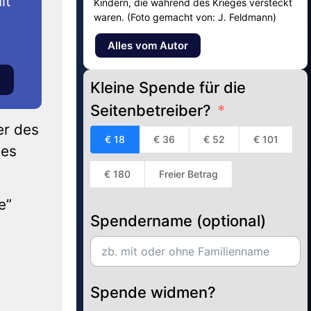
it
Kindern, die während des Krieges versteckt
waren. (Foto gemacht von: J. Feldmann)
Alles vom Autor
Kleine Spende für die
Seitenbetreiber?
er des
€ 18
€ 36
€ 52
€ 101
ies
€ 180
Freier Betrag
e”
Spendername (optional)
Spende widmen?