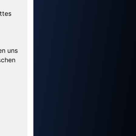
ttes
en uns
schen