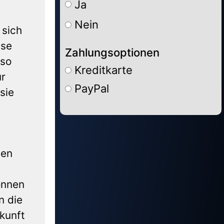
Ja
Nein
 sich
ise
Zahlungsoptionen
 so
Kreditkarte
ur
PayPal
sie
Alternative:
ßen
önnen
n die
kunft