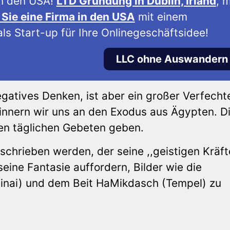
n den USA!
LTD Gründung in Dublin, Irland
, m
Sie eine Firma in den USA
mit einem
ls Start-up für Ihre Onlinegeschäftsidee!
LLC ohne Auswandern
egatives Denken, ist aber ein großer Verfecht
innern wir uns an den Exodus aus Ägypten. D
ren täglichen Gebeten geben.
chrieben werden, der seine ,,geistigen Kräft
seine Fantasie auffordern, Bilder wie die
inai) und dem Beit HaMikdasch (Tempel) zu