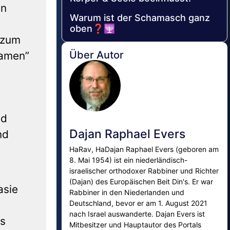
an
Warum ist der Schamasch ganz
oben❓🕎
e zum
Über Autor
kamen”
nd
Dajan Raphael Evers
nd
HaRav, HaDajan Raphael Evers (geboren am
8. Mai 1954) ist ein niederländisch-
israelischer orthodoxer Rabbiner und Richter
(Dajan) des Europäischen Beit Din's. Er war
asie
Rabbiner in den Niederlanden und
Deutschland, bevor er am 1. August 2021
nach Israel auswanderte. Dajan Evers ist
as
Mitbesitzer und Hauptautor des Portals