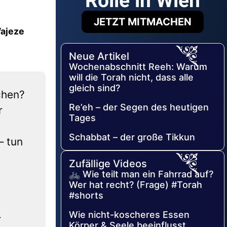
Rolle in Wien
JETZT MITMACHEN
Wajeze
Neue Artikel
Wochenabschnitt Reeh: Warum
will die Torah nicht, dass alle
gleich sind?
chen?
Re’eh – der Segen des heutigen
r
Tages
Schabbat – der große Tikkun
– tun
Zufällige Videos
🚲 Wie teilt man ein Fahrrad auf?
Wer hat recht? (Frage) #Torah
#shorts
Wie nicht-koscheres Essen
r
Körper & Seele beeinflusst.