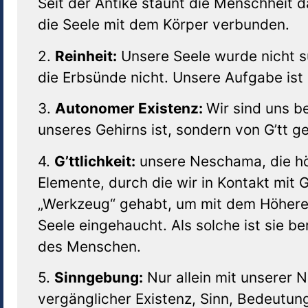
Seit der Antike staunt die Menschheit da
die Seele mit dem Körper verbunden.
2.
Reinheit:
Unsere Seele wurde nicht s
die Erbsünde nicht. Unsere Aufgabe ist 
3.
Autonomer Existenz:
Wir sind uns b
unseres Gehirns ist, sondern von G’tt 
4.
G’ttlichkeit:
unsere Neschama, die höhe
Elemente, durch die wir in Kontakt mit G
„Werkzeug“ gehabt, um mit dem Höheren
Seele eingehaucht. Als solche ist sie bere
des Menschen.
5.
Sinngebung:
Nur allein mit unserer 
vergänglicher Existenz, Sinn, Bedeutu