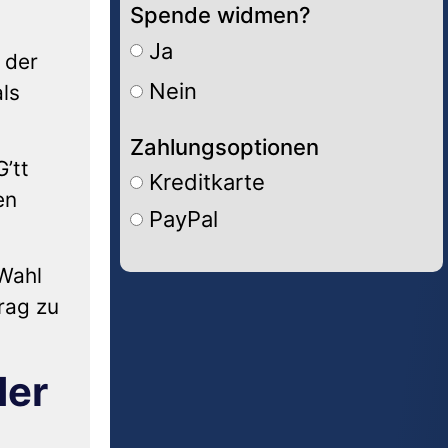
Spende widmen?
Ja
 der
Nein
ls
Zahlungsoptionen
’tt
Kreditkarte
en
PayPal
 Wahl
Alternative:
rag zu
der