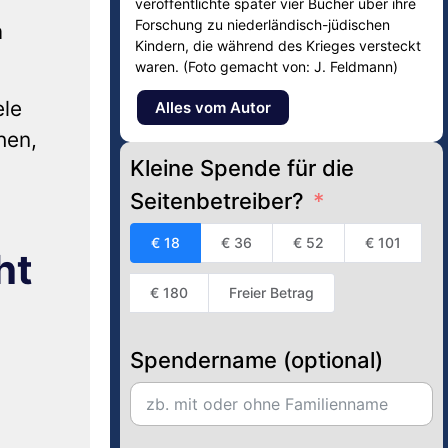
veröffentlichte später vier Bücher über ihre
Forschung zu niederländisch-jüdischen
m
Kindern, die während des Krieges versteckt
waren. (Foto gemacht von: J. Feldmann)
ele
Alles vom Autor
hen,
Kleine Spende für die
Seitenbetreiber?
€ 18
€ 36
€ 52
€ 101
ht
€ 180
Freier Betrag
Spendername (optional)