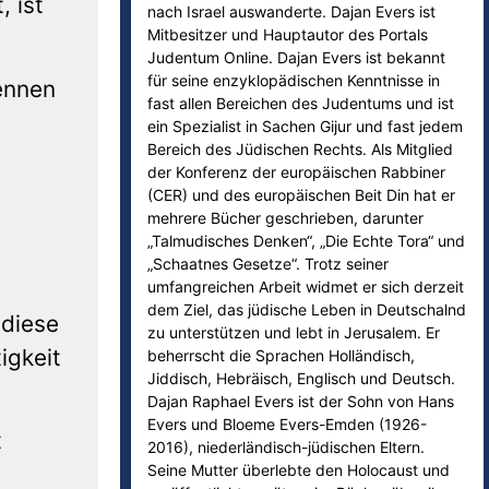
, ist
nach Israel auswanderte. Dajan Evers ist
Mitbesitzer und Hauptautor des Portals
Judentum Online. Dajan Evers ist bekannt
für seine enzyklopädischen Kenntnisse in
ennen
fast allen Bereichen des Judentums und ist
ein Spezialist in Sachen Gijur und fast jedem
Bereich des Jüdischen Rechts. Als Mitglied
der Konferenz der europäischen Rabbiner
(CER) und des europäischen Beit Din hat er
mehrere Bücher geschrieben, darunter
„Talmudisches Denken“, „Die Echte Tora“ und
„Schaatnes Gesetze“. Trotz seiner
umfangreichen Arbeit widmet er sich derzeit
dem Ziel, das jüdische Leben in Deutschalnd
 diese
zu unterstützen und lebt in Jerusalem. Er
igkeit
beherrscht die Sprachen Holländisch,
Jiddisch, Hebräisch, Englisch und Deutsch.
Dajan Raphael Evers ist der Sohn von Hans
Evers und Bloeme Evers-Emden (1926-
t
2016), niederländisch-jüdischen Eltern.
Seine Mutter überlebte den Holocaust und