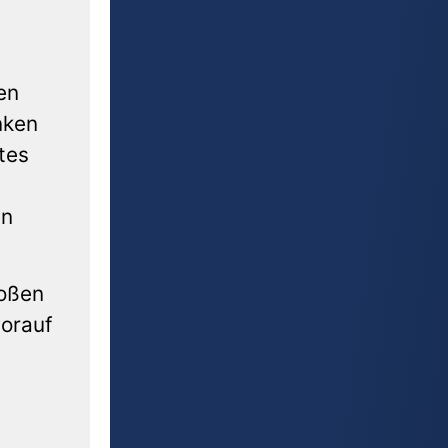
en
nken
tes
en
roßen
worauf
n