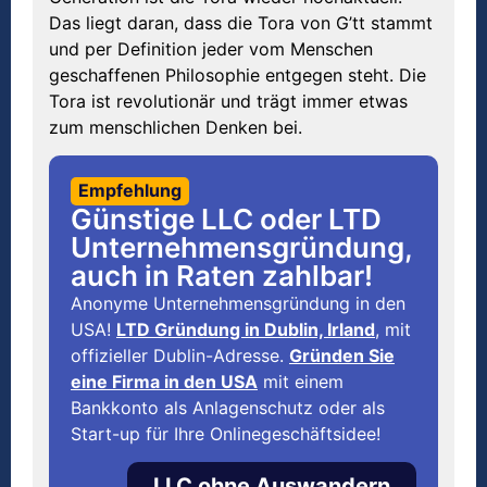
Das liegt daran, dass die Tora von G’tt stammt
und per Definition jeder vom Menschen
geschaffenen Philosophie entgegen steht. Die
Tora ist revolutionär und trägt immer etwas
zum menschlichen Denken bei.
Empfehlung
Günstige LLC oder LTD
Unternehmensgründung,
auch in Raten zahlbar!
Anonyme Unternehmensgründung in den
USA!
LTD Gründung in Dublin, Irland
, mit
offizieller Dublin-Adresse.
Gründen Sie
eine Firma in den USA
mit einem
Bankkonto als Anlagenschutz oder als
Start-up für Ihre Onlinegeschäftsidee!
LLC ohne Auswandern