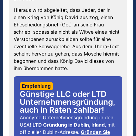
Hieraus wird abgeleitet, dass Jeder, der in
einen Krieg von König David aus zog, einen
Ehescheidungsbrief (Get) an seine Frau
schrieb, sodass sie nicht als Witwe eines nicht
Verstorbenen zurückbleiben sollte für eine
eventuelle Schwagerehe. Aus dem Thora-Text
scheint hervor zu gehen, dass Mosche hiermit
begonnen und dass König David dieses von
ihm übernommen hatte.
Empfehlung
Günstige LLC oder LTD
Unternehmensgründung,
auch in Raten zahlbar!
Anonyme Unternehmensgründung in den
USA!
LTD Gründung in Dublin, Irland
, mit
offizieller Dublin-Adresse.
Gründen Sie