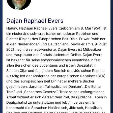
Dajan Raphael Evers
HaRav, HaDajan Raphael Evers (geboren am 8. Mai 1954) ist
ein niederländisch-israelischer orthodoxer Rabbiner und
Richter (Dajan) des Europäischen Beit Din's. Er war Rabbiner
in den Niederlanden und Deutschland, bevor er am 1. August
2021 nach Israel auswanderte. Dajan Evers ist Mitbesitzer
und Hauptautor des Portals Judentum Online. Dajan Evers
ist bekannt für seine enzyklopädischen Kenntnisse in fast
allen Bereichen des Judentums und ist ein Spezialist in
Sachen Gijur und fast jedem Bereich des Jüdischen Rechts.
Als Mitglied der Konferenz der europäischen Rabbiner (CER)
und des europäischen Beit Din hat er mehrere Bücher
geschrieben, darunter „Talmudisches Denken“, „Die Echte
Tora“ und „Schaatnes Gesetze“. Trotz seiner umfangreichen
Arbeit widmet er sich derzeit dem Ziel, das jüdische Leben in
Deutschalnd zu unterstützen und lebt in Jerusalem. Er
beherrscht die Sprachen Holländisch, Jiddisch, Hebräisch,
Englisch und Deutsch. Dajan Raphael Evers ist der Sohn von