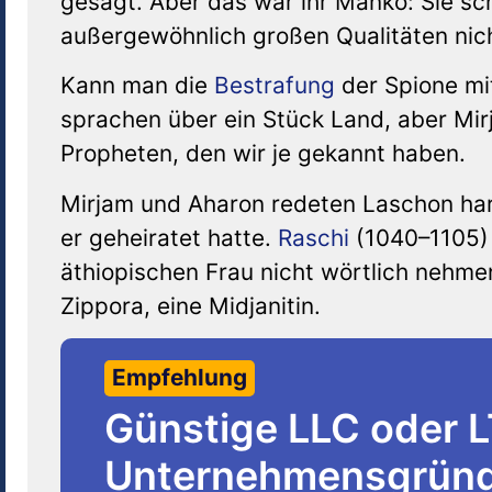
gesagt. Aber das war ihr Manko: Sie s
außergewöhnlich großen Qualitäten nic
Kann man die
Bestrafung
der Spione mi
sprachen über ein Stück Land, aber Mi
Propheten, den wir je gekannt haben.
Mirjam und Aharon redeten Laschon har
er geheiratet hatte.
Raschi
(1040–1105) 
äthiopischen Frau nicht wörtlich nehmen
Zippora, eine Midjanitin.
Empfehlung
Günstige LLC oder 
Unternehmensgründu