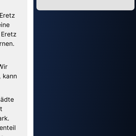
Alternative:
Eretz
eine
 Eretz
rnen.
Wir
, kann
tädte
t
ark.
enteil