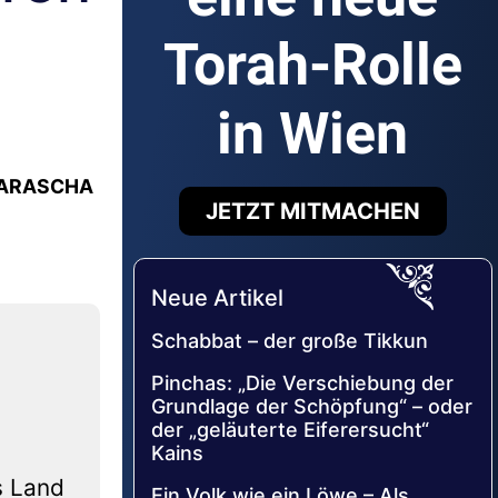
Torah-Rolle
in Wien
 PARASCHA
JETZT MITMACHEN
Neue Artikel
Schabbat – der große Tikkun
Pinchas: „Die Verschiebung der
Grundlage der Schöpfung“ – oder
der „geläuterte Eiferersucht“
Kains
s Land
Ein Volk wie ein Löwe – Als