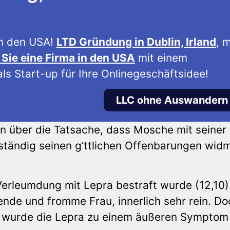
n den USA!
LTD Gründung in Dublin, Irland
, m
Sie eine Firma in den USA
mit einem
ls Start-up für Ihre Onlinegeschäftsidee!
LLC ohne Auswandern
n über die Tatsache, dass Mosche mit seiner
lständig seinen g’ttlichen Offenbarungen wid
Verleumdung mit Lepra bestraft wurde (12,10)
nde und fromme Frau, innerlich sehr rein. Do
te, wurde die Lepra zu einem äußeren Symptom