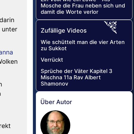
Mosche die Frau neben sich und
damit die Worte verlor
darin
 unter
Zufällige Videos
Wie schüttelt man die vier Arten
zu Sukkot
anna
Verrückt
Wolken
Sprüche der Väter Kapitel 3
Mischna 11a Rav Albert
Shamonov
n
n
Über Autor
rekt