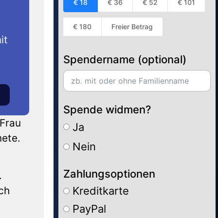
€ 18
€ 36
€ 52
€ 101
€ 180
Freier Betrag
it
Spendername (optional)
Spende widmen?
 Frau
Ja
mete.
Nein
Zahlungsoptionen
.
ch
Kreditkarte
PayPal