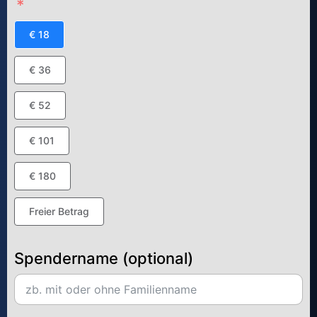
€ 18
€ 36
€ 52
€ 101
€ 180
Freier Betrag
Spendername (optional)