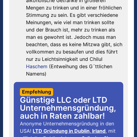
alkoholische Getränke in größeren
Mengen zu trinken und in einer fröhlichen
Stimmung zu sein. Es gibt verschiedene
Meinungen, wie viel man trinken sollte
und der Brauch ist, mehr zu trinken als
man es gewohnt ist. Jedoch muss man
beachten, dass es keine Mitzwa gibt, sich
vollkommen zu besaufen und dies führt
nur zu Leichtsinnigkeit und Chilul
Haschem
(Entweihung des G´ttlichen
Namens)
Empfehlung
Günstige LLC oder LTD
Unternehmensgründung,
auch in Raten zahlbar!
Anonyme Unternehmensgründung in den
USA!
LTD Gründung in Dublin, Irland
, mit