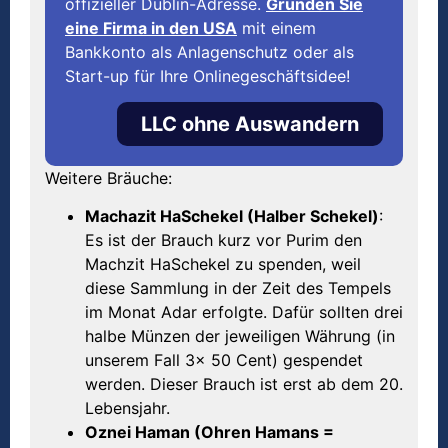
offizieller Dublin-Adresse.
Gründen Sie
eine Firma in den USA
mit einem
Bankkonto als Anlagenschutz oder als
Start-up für Ihre Onlinegeschäftsidee!
LLC ohne Auswandern
Weitere Bräuche:
Machazit HaSchekel (Halber Schekel)
:
Es ist der Brauch kurz vor Purim den
Machzit HaSchekel zu spenden, weil
diese Sammlung in der Zeit des Tempels
im Monat Adar erfolgte. Dafür sollten drei
halbe Münzen der jeweiligen Währung (in
unserem Fall 3x 50 Cent) gespendet
werden. Dieser Brauch ist erst ab dem 20.
Lebensjahr.
Oznei Haman (Ohren Hamans =