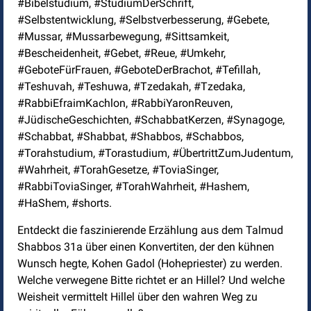
#Bibelstudium, #StudiumDerSchrift,
#Selbstentwicklung, #Selbstverbesserung, #Gebete,
#Mussar, #Mussarbewegung, #Sittsamkeit,
#Bescheidenheit, #Gebet, #Reue, #Umkehr,
#GeboteFürFrauen, #GeboteDerBrachot, #Tefillah,
#Teshuvah, #Teshuwa, #Tzedakah, #Tzedaka,
#RabbiEfraimKachlon, #RabbiYaronReuven,
#JüdischeGeschichten, #SchabbatKerzen, #Synagoge,
#Schabbat, #Shabbat, #Shabbos, #Schabbos,
#Torahstudium, #Torastudium, #ÜbertrittZumJudentum,
#Wahrheit, #TorahGesetze, #ToviaSinger,
#RabbiToviaSinger, #TorahWahrheit, #Hashem,
#HaShem, #shorts.
Entdeckt die faszinierende Erzählung aus dem Talmud
Shabbos 31a über einen Konvertiten, der den kühnen
Wunsch hegte, Kohen Gadol (Hohepriester) zu werden.
Welche verwegene Bitte richtet er an Hillel? Und welche
Weisheit vermittelt Hillel über den wahren Weg zu