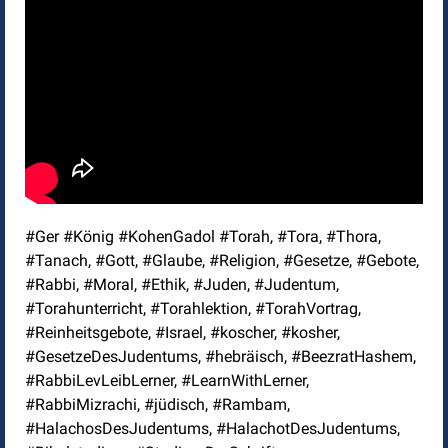
#Ger #König #KohenGadol #Torah, #Tora, #Thora,
#Tanach, #Gott, #Glaube, #Religion, #Gesetze, #Gebote,
#Rabbi, #Moral, #Ethik, #Juden, #Judentum,
#Torahunterricht, #Torahlektion, #TorahVortrag,
#Reinheitsgebote, #Israel, #koscher, #kosher,
#GesetzeDesJudentums, #hebräisch, #BeezratHashem,
#RabbiLevLeibLerner, #LearnWithLerner,
#RabbiMizrachi, #jüdisch, #Rambam,
#HalachosDesJudentums, #HalachotDesJudentums,