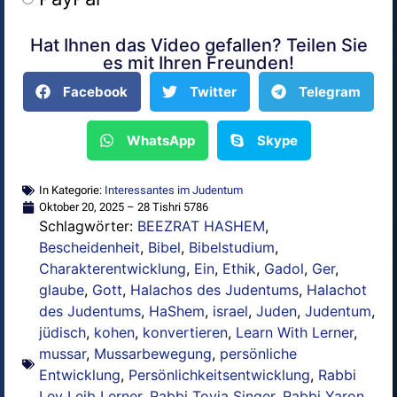
Hat Ihnen das Video gefallen? Teilen Sie
Alternative:
es mit Ihren Freunden!
Facebook
Twitter
Telegram
WhatsApp
Skype
In Kategorie:
Interessantes im Judentum
Oktober 20, 2025 – 28 Tishri 5786
Schlagwörter:
BEEZRAT HASHEM
,
Bescheidenheit
,
Bibel
,
Bibelstudium
,
Charakterentwicklung
,
Ein
,
Ethik
,
Gadol
,
Ger
,
glaube
,
Gott
,
Halachos des Judentums
,
Halachot
des Judentums
,
HaShem
,
israel
,
Juden
,
Judentum
,
jüdisch
,
kohen
,
konvertieren
,
Learn With Lerner
,
mussar
,
Mussarbewegung
,
persönliche
Entwicklung
,
Persönlichkeitsentwicklung
,
Rabbi
Lev Leib Lerner
,
Rabbi Tovia Singer
,
Rabbi Yaron