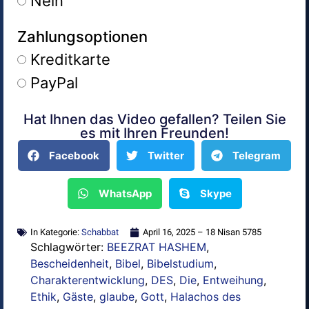
Nein
Zahlungsoptionen
Kreditkarte
PayPal
Hat Ihnen das Video gefallen? Teilen Sie
Alternative:
es mit Ihren Freunden!
Facebook
Twitter
Telegram
WhatsApp
Skype
In Kategorie:
Schabbat
April 16, 2025 – 18 Nisan 5785
Schlagwörter:
BEEZRAT HASHEM
,
Bescheidenheit
,
Bibel
,
Bibelstudium
,
Charakterentwicklung
,
DES
,
Die
,
Entweihung
,
Ethik
,
Gäste
,
glaube
,
Gott
,
Halachos des