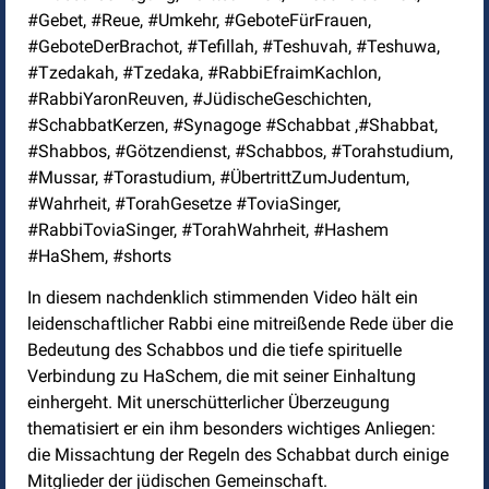
#Gebet, #Reue, #Umkehr, #GeboteFürFrauen,
#GeboteDerBrachot, #Tefillah, #Teshuvah, #Teshuwa,
#Tzedakah, #Tzedaka, #RabbiEfraimKachlon,
#RabbiYaronReuven, #JüdischeGeschichten,
#SchabbatKerzen, #Synagoge #Schabbat ,#Shabbat,
#Shabbos, #Götzendienst, #Schabbos, #Torahstudium,
#Mussar, #Torastudium, #ÜbertrittZumJudentum,
#Wahrheit, #TorahGesetze #ToviaSinger,
#RabbiToviaSinger, #TorahWahrheit, #Hashem
#HaShem, #shorts
In diesem nachdenklich stimmenden Video hält ein
leidenschaftlicher Rabbi eine mitreißende Rede über die
Bedeutung des Schabbos und die tiefe spirituelle
Verbindung zu HaSchem, die mit seiner Einhaltung
einhergeht. Mit unerschütterlicher Überzeugung
thematisiert er ein ihm besonders wichtiges Anliegen:
die Missachtung der Regeln des Schabbat durch einige
Mitglieder der jüdischen Gemeinschaft.