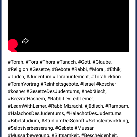
#Torah, #Tora #Thora #Tanach, #Gott, #Glaube,
#Religion #Gesetze, #Gebote #Rabbi, #Moral, #Ethik,
#Juden, #Judentum #Torahunterricht, #Torahlektion
#TorahVortrag #Reinheitsgebote, #Israel #koscher
#kosher #GesetzeDesJudentums, #hebräisch,
#BeezratHashem, #RabbiLevLeibLerner,
#LearnWithLerner, #RabbiMizrachi, #jüdisch, #Rambam,
#HalachosDesJudentums, #HalachotDesJudentums
#Bibelstudium, #StudiumDerSchrift #Selbstentwicklung,
#Selbstverbesserung, #Gebete #Mussar
#Mussarbewegung, #Sittsamkeit, #Bescheidenheit,