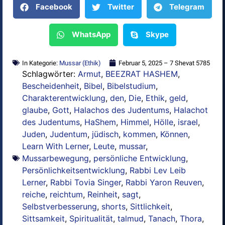
Facebook
Twitter
Telegram
WhatsApp
Skype
In Kategorie:
Mussar (Ethik)
Februar 5, 2025 – 7 Shevat 5785
Schlagwörter:
Armut
,
BEEZRAT HASHEM
,
Bescheidenheit
,
Bibel
,
Bibelstudium
,
Charakterentwicklung
,
den
,
Die
,
Ethik
,
geld
,
glaube
,
Gott
,
Halachos des Judentums
,
Halachot
des Judentums
,
HaShem
,
Himmel
,
Hölle
,
israel
,
Juden
,
Judentum
,
jüdisch
,
kommen
,
Können
,
Learn With Lerner
,
Leute
,
mussar
,
Mussarbewegung
,
persönliche Entwicklung
,
Persönlichkeitsentwicklung
,
Rabbi Lev Leib
Lerner
,
Rabbi Tovia Singer
,
Rabbi Yaron Reuven
,
reiche
,
reichtum
,
Reinheit
,
sagt
,
Selbstverbesserung
,
shorts
,
Sittlichkeit
,
Sittsamkeit
,
Spiritualität
,
talmud
,
Tanach
,
Thora
,