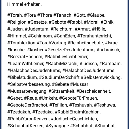
Himmel erhalten.
#Torah, #Tora #Thora #Tanach, #Gott, #Glaube,
#Religion #Gesetze, #Gebote #Rabbi, #Moral, #Ethik,
#Juden, #Judentum, #Reichtum, #Armut, #Hölle,
#Himmel, #Gehinnom, #GanEden, #Torahunterricht,
#Torahlektion #TorahVortrag #Reinheitsgebote, #Israel
#koscher #kosher #GesetzeDesJudentums, #hebräisch,
#BeezratHashem, #RabbiLevLeibLerner,
#LearnWithLerner, #RabbiMizrachi, #jüdisch, #Rambam,
#HalachosDesJudentums, #HalachotDesJudentums
#Bibelstudium, #StudiumDerSchrift #Selbstentwicklung,
#Selbstverbesserung, #Gebete #Mussar
#Mussarbewegung, #Sittsamkeit, #Bescheidenheit,
#Gebet, #Reue, #Umkehr, #GeboteFürFrauen,
#GeboteDerBrachot, #Tefillah, #Teshuvah, #Teshuwa,
#Tzedakah, #Tzedaka, #RabbiEfraimKachlon,
#RabbiYaronReuven, #JüdischeGeschichten,
#SchabbatKerzen, #Synagoge #Schabbat ,#Shabbat,