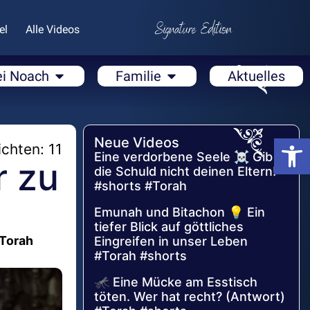
el
Alle Videos
ei Noach
Familie
Aktuelles
Open
Neue Videos
chten: 11
Eine verdorbene Seele ☠️ Gib
r zu
die Schuld nicht deinen Eltern!
#shorts #Torah
Emunah und Bitachon 💡 Ein
tiefer Blick auf göttliches
#Torah
Eingreifen in unser Leben
#Torah #shorts
🦟 Eine Mücke am Esstisch
töten. Wer hat recht? (Antwort)