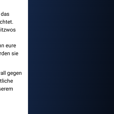
 das
chtet.
Mitzwos
nn eure
rden sie
all gegen
tliche
nserem