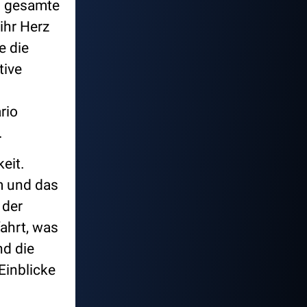
s gesamte
ihr Herz
e die
tive
rio
.
eit.
m und das
 der
fahrt, was
nd die
Einblicke