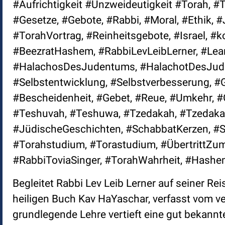
#Aufrichtigkeit #Unzweideutigkeit #Torah, #T
#Gesetze, #Gebote, #Rabbi, #Moral, #Ethik, 
#TorahVortrag, #Reinheitsgebote, #Israel, #
#BeezratHashem, #RabbiLevLeibLerner, #Lear
#HalachosDesJudentums, #HalachotDesJuden
#Selbstentwicklung, #Selbstverbesserung, #
#Bescheidenheit, #Gebet, #Reue, #Umkehr, #
#Teshuvah, #Teshuwa, #Tzedakah, #Tzedaka
#JüdischeGeschichten, #SchabbatKerzen, #S
#Torahstudium, #Torastudium, #ÜbertrittZum
#RabbiToviaSinger, #TorahWahrheit, #Hashe
Begleitet Rabbi Lev Leib Lerner auf seiner Rei
heiligen Buch Kav HaYaschar, verfasst vom ve
grundlegende Lehre vertieft eine gut bekannt