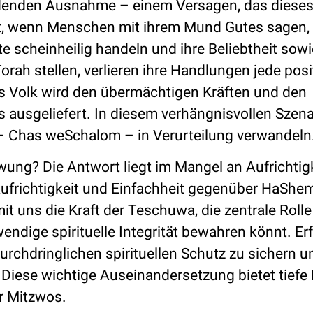
eidenden Ausnahme – einem Versagen, das diese
, wenn Menschen mit ihrem Mund Gutes sagen, 
 scheinheilig handeln und ihre Beliebtheit sowi
rah stellen, verlieren ihre Handlungen jede posi
as Volk wird den übermächtigen Kräften und den
s ausgeliefert. In diesem verhängnisvollen Szena
– Chas weSchalom – in Verurteilung verwandeln
ng? Die Antwort liegt im Mangel an Aufrichtigk
ufrichtigkeit und Einfachheit gegenüber HaShe
it uns die Kraft der Teschuwa, die zentrale Rolle
endige spirituelle Integrität bewahren könnt. Er
rchdringlichen spirituellen Schutz zu sichern u
. Diese wichtige Auseinandersetzung bietet tiefe 
er Mitzwos.