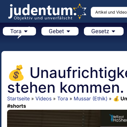
Tora
Gebet
Gesetz
💰 Unaufrichtigk
stehen kommen. 
Startseite
»
Videos
»
Tora
»
Mussar (Ethik)
»
💰 Un
#shorts