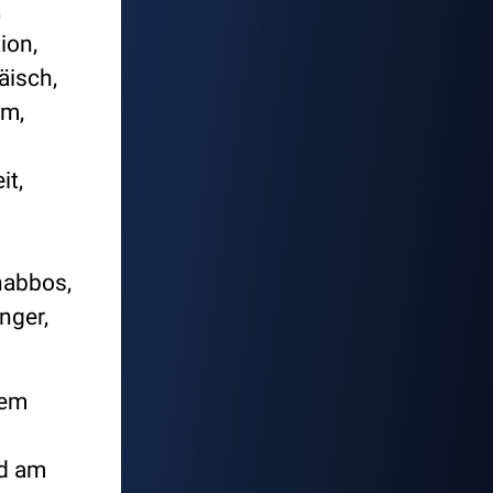
,
ion,
äisch,
am,
it,
habbos,
nger,
dem
nd am