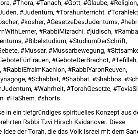
ora, #Thora, #Tanach, #Gott, #Glaube, #Religion
#Juden, #Judentum, #Torahunterricht, #Torahlekt
koscher, #kosher, #GesetzeDesJudentums, #hebr
nWithLerner, #RabbiMizrachi, #jüdisch, #Ramb
tums, #Bibelstudium, #StudiumDerSchrift,
Gebete, #Mussar, #Mussarbewegung, #Sittsamke
GeboteFürFrauen, #GeboteDerBrachot, #Tefillah,
, #RabbiEfraimKachlon, #RabbiYaronReuven,
ynagoge, #Schabbat, #Shabbat, #Shabbos, #Sc
Judentum, #Wahrheit, #TorahGesetze, #ToviaSi
m, #HaShem, #shorts
se in ein tiefgründiges spirituelles Konzept aus 
rehrten Rabbi Tzvi Hirsch Kaidanover. Diese
e Idee der Torah, die das Volk Israel mit dem Sa