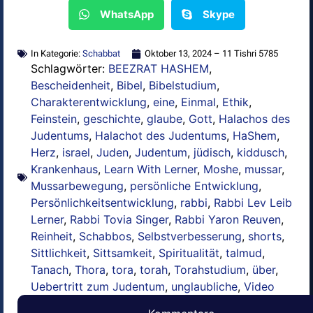
WhatsApp
Skype
In Kategorie:
Schabbat
Oktober 13, 2024 – 11 Tishri 5785
Schlagwörter:
BEEZRAT HASHEM
,
Bescheidenheit
,
Bibel
,
Bibelstudium
,
Charakterentwicklung
,
eine
,
Einmal
,
Ethik
,
Feinstein
,
geschichte
,
glaube
,
Gott
,
Halachos des
Judentums
,
Halachot des Judentums
,
HaShem
,
Herz
,
israel
,
Juden
,
Judentum
,
jüdisch
,
kiddusch
,
Krankenhaus
,
Learn With Lerner
,
Moshe
,
mussar
,
Mussarbewegung
,
persönliche Entwicklung
,
Persönlichkeitsentwicklung
,
rabbi
,
Rabbi Lev Leib
Lerner
,
Rabbi Tovia Singer
,
Rabbi Yaron Reuven
,
Reinheit
,
Schabbos
,
Selbstverbesserung
,
shorts
,
Sittlichkeit
,
Sittsamkeit
,
Spiritualität
,
talmud
,
Tanach
,
Thora
,
tora
,
torah
,
Torahstudium
,
über
,
Uebertritt zum Judentum
,
unglaubliche
,
Video