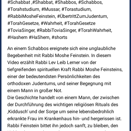
#Schabbat ,#Shabbat, #Shabbos, #Schabbos,
#Torahstudium, #Mussar, #Torastudium,
#RabbiMosheFeinstein, #ÜbertrittZumJudentum,
#TorahGesetze, #Wahrheit, #TorahGesetze
#ToviaSinger, #RabbiToviaSinger, #TorahWahrheit,
#Hashem #HaShem, #shorts
An einem Schabbos ereignete sich eine unglaubliche
Begebenheit mit Rabbi Moshe Feinstein. In diesem
Video erzählt Rabbi Lev Leib Lerner von der
tiefgreifenden spirituellen Kraft Rabbi Moshe Feinsteins,
einer der bedeutendsten Persönlichkeiten des
orthodoxen Judentums, und seiner Begegnung mit
einem Mann in großer Not.
Die Geschichte handelt von einem Mann, der zwischen
der Durchführung des wichtigen religiösen Rituals des
‚Kiddusch‘ und der Sorge um seine lebensbedrohlich
erkrankte Frau im Krankenhaus hin- und hergerissen ist.
Rabbi Feinstein bittet ihn jedoch sanft, zu bleiben, den