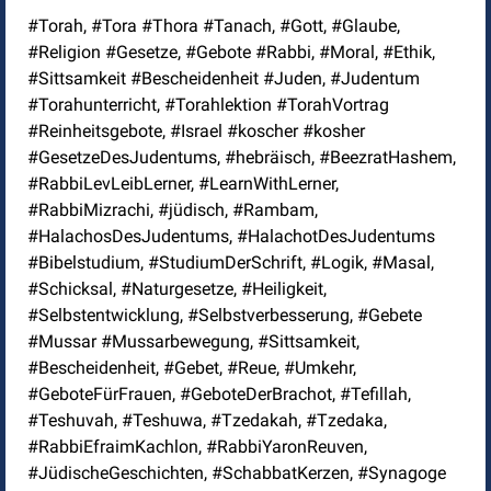
#Torah, #Tora #Thora #Tanach, #Gott, #Glaube,
#Religion #Gesetze, #Gebote #Rabbi, #Moral, #Ethik,
#Sittsamkeit #Bescheidenheit #Juden, #Judentum
#Torahunterricht, #Torahlektion #TorahVortrag
#Reinheitsgebote, #Israel #koscher #kosher
#GesetzeDesJudentums, #hebräisch, #BeezratHashem,
#RabbiLevLeibLerner, #LearnWithLerner,
#RabbiMizrachi, #jüdisch, #Rambam,
#HalachosDesJudentums, #HalachotDesJudentums
#Bibelstudium, #StudiumDerSchrift, #Logik, #Masal,
#Schicksal, #Naturgesetze, #Heiligkeit,
#Selbstentwicklung, #Selbstverbesserung, #Gebete
#Mussar #Mussarbewegung, #Sittsamkeit,
#Bescheidenheit, #Gebet, #Reue, #Umkehr,
#GeboteFürFrauen, #GeboteDerBrachot, #Tefillah,
#Teshuvah, #Teshuwa, #Tzedakah, #Tzedaka,
#RabbiEfraimKachlon, #RabbiYaronReuven,
#JüdischeGeschichten, #SchabbatKerzen, #Synagoge