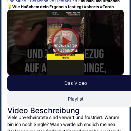
und Mühe - Betachon ve Ischtaglut
»
Emunah und Bitachon
💡Wie HaSchem dein Ergebnis festlegt #shorts #Torah
Das Video
Playlist
Video Beschreibung
Viele Unverheiratete sind verwirrt und frustriert. Warum
bin ich noch Single? Wann werde ich endlich meinen