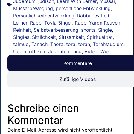
Judentum
,
jüdisch
,
Learn With Lerner
,
mussar
,
Mussarbewegung
,
persönliche Entwicklung
,
Persönlichkeitsentwicklung
,
Rabbi Lev Leib
Lerner
,
Rabbi Tovia Singer
,
Rabbi Yaron Reuven
,
Reinheit
,
Selbstverbesserung
,
shorts
,
Single
,
Singles
,
Sittlichkeit
,
Sittsamkeit
,
Spiritualität
,
talmud
,
Tanach
,
Thora
,
tora
,
torah
,
Torahstudium
,
Uebertritt zum Judentum
,
und
,
Video
,
Wie
Kommentare
Zufällige Videos
Schreibe einen
Kommentar
Deine E-Mail-Adresse wird nicht veröffentlicht.