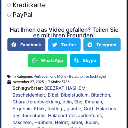
Kreditkarte
PayPal
Hat Ihnen das Video gefallen? Teilen Sie
Alternative:
es mit Ihren Freunden!
Facebook
Twitter
Telegram
WhatsApp
Skype
In Kategorie:
Vertrauen und Mühe - Betachon ve Ischtaglut
November 27, 2025 – 7 Kislev 5786
Schlagwörter:
BEEZRAT HASHEM
,
Bescheidenheit
,
Bibel
,
Bibelstudium
,
Bitachon
,
Charakterentwicklung
,
dein
,
Ehe
,
Emunah
,
Ergebnis
,
Ethik
,
festlegt
,
glaube
,
Gott
,
Halachos
des Judentums
,
Halachot des Judentums
,
haschem
,
HaShem
,
Heirat
,
israel
,
Juden
,