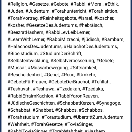
#Religion, #Gesetze, #Gebote, #Rabbi, #Moral, #Ethik,
#Juden, #Judentum, #Torahunterricht, #Torahlektion,
#TorahVortrag, #Reinheitsgebote, #Israel, #koscher,
#kosher, #GesetzeDesJudentums, #hebräisch,
#BeezratHashem, #RabbiLevLeibLerner,
#LearnWithLerner, #RabbiMizrachi, #jüdisch, #Rambam,
#HalachosDesJudentums, #HalachotDesJudentums,
#Bibelstudium, #StudiumDerSchrift,
#Selbstentwicklung, #Selbstverbesserung, #Gebete,
#Mussar, #Mussarbewegung, #Sittsamkeit,
#Bescheidenheit, #Gebet, #Reue, #Umkehr,
#GeboteFürFrauen, #GeboteDerBrachot, #Tefillah,
#Teshuvah, #Teshuwa, #Tzedakah, #Tzedaka,
#RabbiEfraimKachlon, #RabbiYaronReuven,
#JüdischeGeschichten, #SchabbatKerzen, #Synagoge,
#Schabbat, #Shabbat, #Shabbos, #Schabbos,
#Torahstudium, #Torastudium, #ÜbertrittZumJudentum,
#Wahrheit, #TorahGesetze, #ToviaSinger,
#RabbiToviaSinger, #TorahWahrheit, #Hashem,