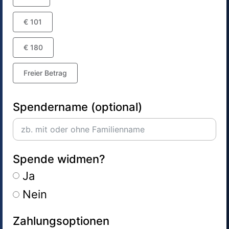
€ 101
€ 180
Freier Betrag
Spendername (optional)
Spende widmen?
Ja
Nein
Zahlungsoptionen