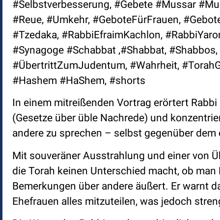
#Selbstverbesserung, #Gebete #Mussar #Mus
#Reue, #Umkehr, #GeboteFürFrauen, #Gebote
#Tzedaka, #RabbiEfraimKachlon, #RabbiYaro
#Synagoge #Schabbat ,#Shabbat, #Shabbos, 
#ÜbertrittZumJudentum, #Wahrheit, #TorahGe
#Hashem #HaShem, #shorts
In einem mitreißenden Vortrag erörtert Rabbi 
(Gesetze über üble Nachrede) und konzentrier
andere zu sprechen – selbst gegenüber dem 
Mit souveräner Ausstrahlung und einer von 
die Torah keinen Unterschied macht, ob man 
Bemerkungen über andere äußert. Er warnt da
Ehefrauen alles mitzuteilen, was jedoch stren