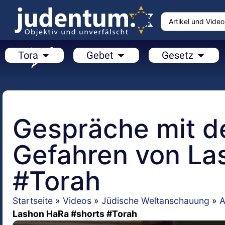
Tora
Gebet
Gesetz
Gespräche mit d
Gefahren von La
#Torah
Startseite
»
Videos
»
Jüdische Weltanschauung
»
A
Lashon HaRa #shorts #Torah