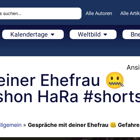
Alle Autoren
Alle Artik
Kalendertage
Weltbild
Bn
Ansi
einer Ehefrau 🤐
shon HaRa #short
llgemein
»
Gespräche mit deiner Ehefrau 🤐 Gefahre