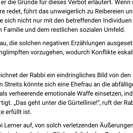
 er die Gründe für dieses Verbot erläutert. Wen
e redet, führt das unweigerlich zu Reibereien un
 sich nicht nur mit den betreffenden Individuen s
 Familie und dem restlichen sozialen Umfeld.
au, die solchen negativen Erzählungen ausgesetzt
nglimpften vorzugehen, wodurch Konflikte eskal
hnet der Rabbi ein eindringliches Bild von den
 Streits könnte sich eine Ehefrau an die abfälli
ls verheerende emotionale Waffe einsetzen, in
gt. „Das geht unter die Gürtellinie!“, ruft der Ra
erfüllt ist.
i Lerner auf, von solch verletzenden Äußerunge