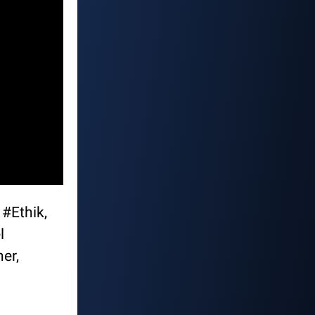
#Ethik,
l
er,