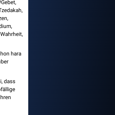
#Gebet,
Tzedakah,
zen,
dium,
Wahrheit,
shon hara
über
i, dass
fällige
ihren