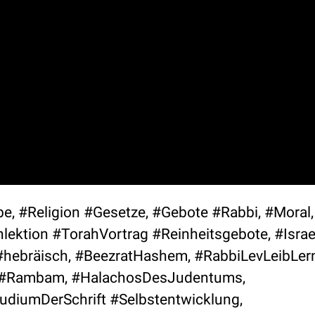
e, #Religion #Gesetze, #Gebote #Rabbi, #Moral, 
lektion #TorahVortrag #Reinheitsgebote, #Israe
hebräisch, #BeezratHashem, #RabbiLevLeibLern
h, #Rambam, #HalachosDesJudentums,
diumDerSchrift #Selbstentwicklung,