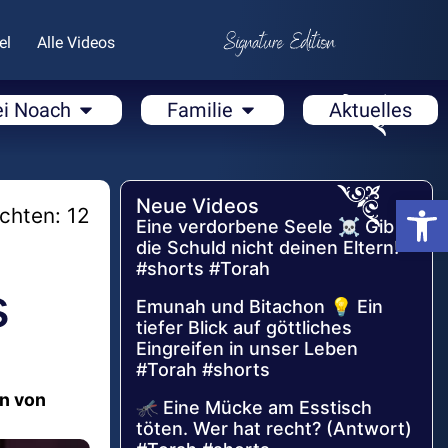
el
Alle Videos
ei Noach
Familie
Aktuelles
Open
Neue Videos
chten: 12
Eine verdorbene Seele ☠️ Gib
die Schuld nicht deinen Eltern!
#shorts #Torah
s
Emunah und Bitachon 💡 Ein
tiefer Blick auf göttliches
Eingreifen in unser Leben
#Torah #shorts
n von
🦟 Eine Mücke am Esstisch
töten. Wer hat recht? (Antwort)