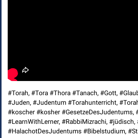
#Torah, #Tora #Thora #Tanach, #Gott, #Glaub
#Juden, #Judentum #Torahunterricht, #Torah
#koscher #kosher #GesetzeDesJudentums, #
#LearnWithLerner, #RabbiMizrachi, #jüdisc
#HalachotDesJudentums #Bibelstudium, #Stu