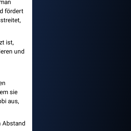
n man
d fördert
treitet,
 ist,
ieren und
gen
dem sie
bbi aus,
n Abstand