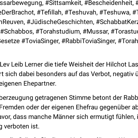
sarbewegung, #Sittsamkeit, #Bescheidenheit, 
DerBrachot, #Tefillah, #Teshuvah, #Teshuwa, #
nReuven, #JüdischeGeschichten, #SchabbatKer
#Schabbos, #Torahstudium, #Mussar, #Torastu
setze #ToviaSinger, #RabbiToviaSinger, #Torah
Lev Leib Lerner die tiefe Weisheit der Hilchot La
t sich dabei besonders auf das Verbot, negativ 
eigenen Ehepartner.
Überzeugung getragenen Stimme betont der Rabb
Fremden oder der eigenen Ehefrau gegenüber ab
vor, dass manche Männer sich ermutigt fühlen, 
g verboten ist.