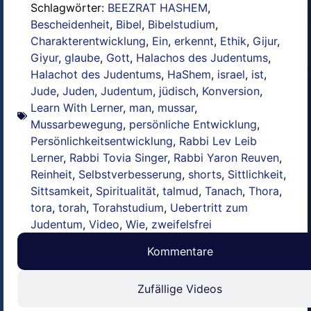
Schlagwörter:
BEEZRAT HASHEM
,
Bescheidenheit
,
Bibel
,
Bibelstudium
,
Charakterentwicklung
,
Ein
,
erkennt
,
Ethik
,
Gijur
,
Giyur
,
glaube
,
Gott
,
Halachos des Judentums
,
Halachot des Judentums
,
HaShem
,
israel
,
ist
,
Jude
,
Juden
,
Judentum
,
jüdisch
,
Konversion
,
Learn With Lerner
,
man
,
mussar
,
Mussarbewegung
,
persönliche Entwicklung
,
Persönlichkeitsentwicklung
,
Rabbi Lev Leib
Lerner
,
Rabbi Tovia Singer
,
Rabbi Yaron Reuven
,
Reinheit
,
Selbstverbesserung
,
shorts
,
Sittlichkeit
,
Sittsamkeit
,
Spiritualität
,
talmud
,
Tanach
,
Thora
,
tora
,
torah
,
Torahstudium
,
Uebertritt zum
Judentum
,
Video
,
Wie
,
zweifelsfrei
Kommentare
Zufällige Videos