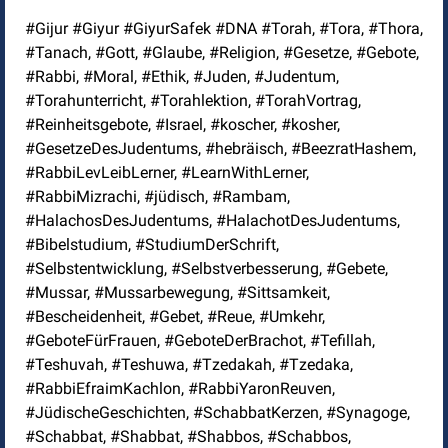
#Gijur #Giyur #GiyurSafek #DNA #Torah, #Tora, #Thora,
#Tanach, #Gott, #Glaube, #Religion, #Gesetze, #Gebote,
#Rabbi, #Moral, #Ethik, #Juden, #Judentum,
#Torahunterricht, #Torahlektion, #TorahVortrag,
#Reinheitsgebote, #Israel, #koscher, #kosher,
#GesetzeDesJudentums, #hebräisch, #BeezratHashem,
#RabbiLevLeibLerner, #LearnWithLerner,
#RabbiMizrachi, #jüdisch, #Rambam,
#HalachosDesJudentums, #HalachotDesJudentums,
#Bibelstudium, #StudiumDerSchrift,
#Selbstentwicklung, #Selbstverbesserung, #Gebete,
#Mussar, #Mussarbewegung, #Sittsamkeit,
#Bescheidenheit, #Gebet, #Reue, #Umkehr,
#GeboteFürFrauen, #GeboteDerBrachot, #Tefillah,
#Teshuvah, #Teshuwa, #Tzedakah, #Tzedaka,
#RabbiEfraimKachlon, #RabbiYaronReuven,
#JüdischeGeschichten, #SchabbatKerzen, #Synagoge,
#Schabbat, #Shabbat, #Shabbos, #Schabbos,