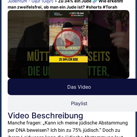
Judentum - Gijur (Gijyr)
»
Zu 34% ein Jude 🧬 Wie erkennt
man zweifelsfrei, ob man ein Jude ist? #shorts #Torah
Das Video
Playlist
Video Beschreibung
Manche fragen: „Kann ich meine jüdische Abstammung
per DNA beweisen? Ich bin zu 75% jüdisch.“ Doch zu