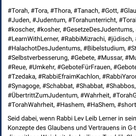
#Torah, #Tora, #Thora, #Tanach, #Gott, #Glau
#Juden, #Judentum, #Torahunterricht, #Torahl
#koscher, #kosher, #GesetzeDesJudentums, 
#LearnWithLerner, #RabbiMizrachi, #jüdisc
#HalachotDesJudentums, #Bibelstudium, #St
#Selbstverbesserung, #Gebete, #Mussar, #Mu
#Reue, #Umkehr, #GeboteFürFrauen, #Gebote
#Tzedaka, #RabbiEfraimKachlon, #RabbiYaro
#Synagoge, #Schabbat, #Shabbat, #Shabbos,
#ÜbertrittZumJudentum, #Wahrheit, #TorahGe
#TorahWahrheit, #Hashem, #HaShem, #short
Seid dabei, wenn Rabbi Lev Leib Lerner in se
Konzepte des Glaubens und Vertrauens in G-tt 