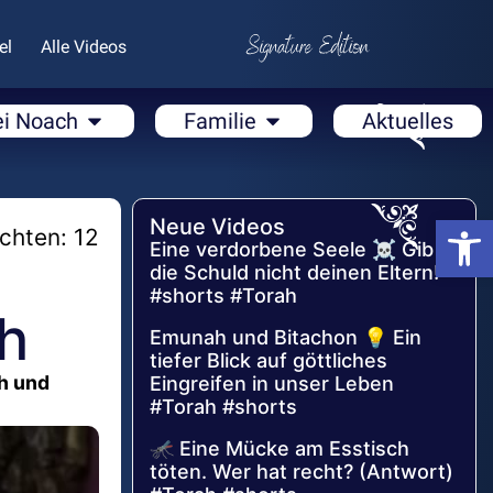
el
Alle Videos
ei Noach
Familie
Aktuelles
Open
Neue Videos
chten: 12
Eine verdorbene Seele ☠️ Gib
die Schuld nicht deinen Eltern!
#shorts #Torah
h
Emunah und Bitachon 💡 Ein
tiefer Blick auf göttliches
h und
Eingreifen in unser Leben
#Torah #shorts
🦟 Eine Mücke am Esstisch
töten. Wer hat recht? (Antwort)