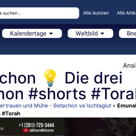
Alle Autoren
Alle Artik
Kalendertage
Weltbild
Bn
Ansi
chon 💡 Die drei
hon #shorts #Тоra
ertrauen und Mühe - Betachon ve Ischtaglut
»
Emuna
s #Тоrah