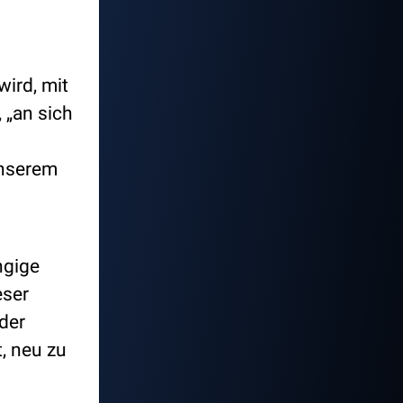
wird, mit
 „an sich
unserem
ngige
eser
der
, neu zu