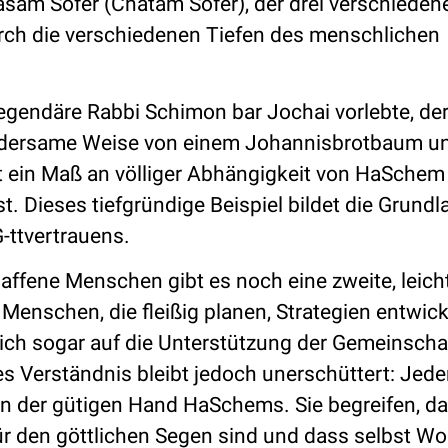
hasam Sofer (Chatam Sofer), der drei verschieden
urch die verschiedenen Tiefen des menschlichen
legendäre Rabbi Schimon bar Jochai vorlebte, de
wundersame Weise von einem Johannisbrotbaum u
 ein Maß an völliger Abhängigkeit von HaSchem
. Dieses tiefgründige Beispiel bildet die Grundl
-ttvertrauens.
affene Menschen gibt es noch eine zweite, leich
 Menschen, die fleißig planen, Strategien entwic
sich sogar auf die Unterstützung der Gemeinscha
es Verständnis bleibt jedoch unerschüttert: Jeder
on der gütigen Hand HaSchems. Sie begreifen, d
 den göttlichen Segen sind und dass selbst Wo