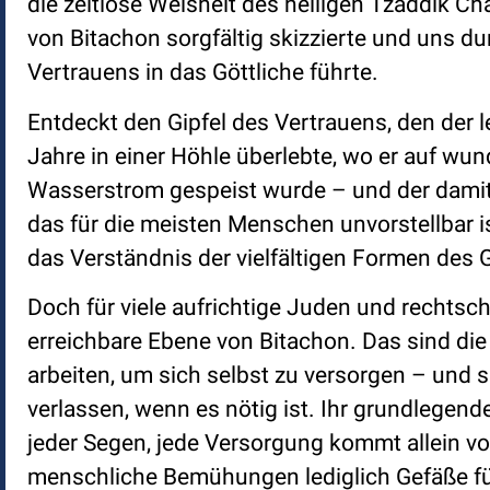
die zeitlose Weisheit des heiligen Tzaddik C
von Bitachon sorgfältig skizzierte und uns d
Vertrauens in das Göttliche führte.
Entdeckt den Gipfel des Vertrauens, den der 
Jahre in einer Höhle überlebte, wo er auf 
Wasserstrom gespeist wurde – und der damit
das für die meisten Menschen unvorstellbar ist
das Verständnis der vielfältigen Formen des G
Doch für viele aufrichtige Juden und rechtsch
erreichbare Ebene von Bitachon. Das sind die
arbeiten, um sich selbst zu versorgen – und 
verlassen, wenn es nötig ist. Ihr grundlegend
jeder Segen, jede Versorgung kommt allein v
menschliche Bemühungen lediglich Gefäße für