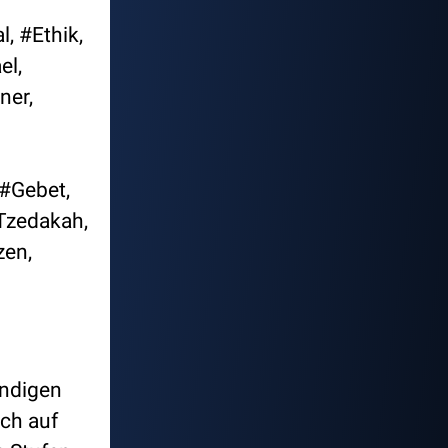
, #Ethik,
el,
ner,
#Gebet,
Tzedakah,
zen,
ündigen
ich auf