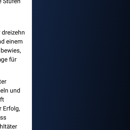
e Stufen
r dreizehn
nd einem
 bewies,
age für
ter
keln und
ft
 Erfolg,
ass
hltäter