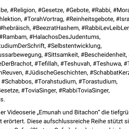
be, #Religion, #Gesetze, #Gebote, #Rabbi, #Moral
ektion, #TorahVortrag, #Reinheitsgebote, #Isra
#hebräisch, #BeezratHashem, #RabbiLevLeibLer
h, #Rambam, #HalachosDesJudentums,
udiumDerSchrift, #Selbstentwicklung,
ssarbewegung, #Sittsamkeit, #Bescheidenheit, 
DerBrachot, #Tefillah, #Teshuvah, #Teshuwa, #
nReuven, #JüdischeGeschichten, #SchabbatKer
 #Schabbos, #Torahstudium, #Torastudium,
setze, #ToviaSinger, #RabbiToviaSinger,
s.
iner Videoserie „Emunah und Bitachon“ die tiefgr
erörtert. Diese aufschlussreiche Reihe stützt s