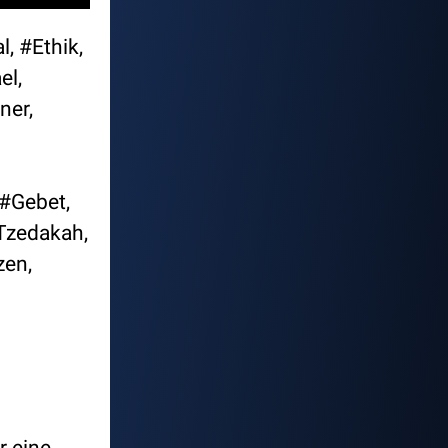
, #Ethik,
el,
ner,
#Gebet,
Tzedakah,
zen,
r eine