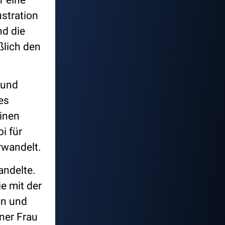
ustration
nd die
ßlich den
 und
es
inen
i für
rwandelt.
andelte.
ie mit der
en und
ner Frau