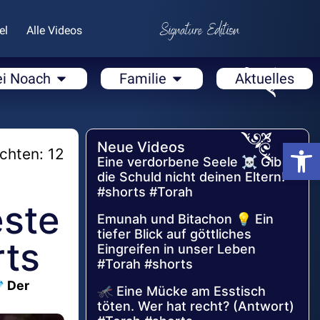
el
Alle Videos
ei Noach
Familie
Aktuelles
Open
Neue Videos
chten: 12
Eine verdorbene Seele ☠️ Gib
die Schuld nicht deinen Eltern!
#shorts #Torah
este
Emunah und Bitachon 💡 Ein
tiefer Blick auf göttliches
rts
Eingreifen in unser Leben
#Torah #shorts
 Der
🦟 Eine Mücke am Esstisch
töten. Wer hat recht? (Antwort)