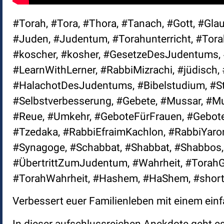
#Torah, #Tora, #Thora, #Tanach, #Gott, #Glau
#Juden, #Judentum, #Torahunterricht, #Torahl
#koscher, #kosher, #GesetzeDesJudentums, 
#LearnWithLerner, #RabbiMizrachi, #jüdisc
#HalachotDesJudentums, #Bibelstudium, #St
#Selbstverbesserung, #Gebete, #Mussar, #Mu
#Reue, #Umkehr, #GeboteFürFrauen, #Gebote
#Tzedaka, #RabbiEfraimKachlon, #RabbiYaro
#Synagoge, #Schabbat, #Shabbat, #Shabbos,
#ÜbertrittZumJudentum, #Wahrheit, #TorahGe
#TorahWahrheit, #Hashem, #HaShem, #short
Verbessert euer Familienleben mit einem einf
In dieser aufschlussreichen Anekdote geht es