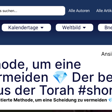
Alle Autoren
Alle Artik
Kalendertage
Weltbild
Bn
Ansi
hode, um eine
rmeiden 💎 Der b
us der Torah #sho
tierte Methode, um eine Scheidung zu vermeiden 