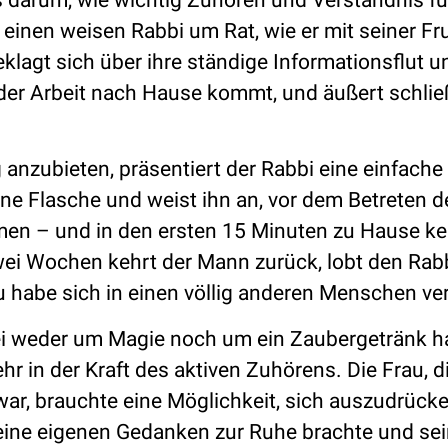
einen weisen Rabbi um Rat, wie er mit seiner Fr
lagt sich über ihre ständige Informationsflut u
n der Arbeit nach Hause kommt, und äußert schlie
 anzubieten, präsentiert der Rabbi eine einfache
ine Flasche und weist ihn an, vor dem Betreten d
en – und in den ersten 15 Minuten zu Hause ke
ei Wochen kehrt der Mann zurück, lobt den Rabb
u habe sich in einen völlig anderen Menschen ve
bei weder um Magie noch um ein Zaubergetränk h
r in der Kraft des aktiven Zuhörens. Die Frau, d
war, brauchte eine Möglichkeit, sich auszudrück
eine eigenen Gedanken zur Ruhe brachte und sei