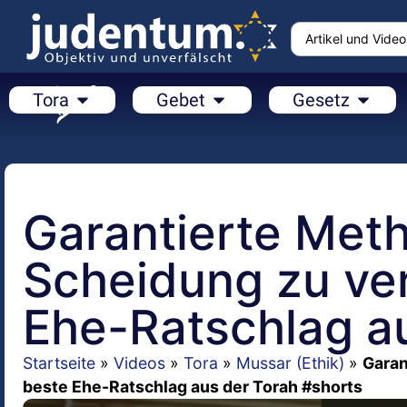
Tora
Gebet
Gesetz
Garantierte Met
Scheidung zu ve
Ehe-Ratschlag a
Startseite
»
Videos
»
Tora
»
Mussar (Ethik)
»
Garan
beste Ehe-Ratschlag aus der Torah #shorts