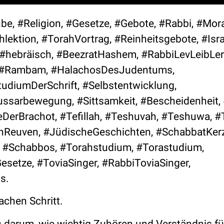
be, #Religion, #Gesetze, #Gebote, #Rabbi, #Moral
ektion, #TorahVortrag, #Reinheitsgebote, #Isra
#hebräisch, #BeezratHashem, #RabbiLevLeibLer
h, #Rambam, #HalachosDesJudentums,
udiumDerSchrift, #Selbstentwicklung,
ssarbewegung, #Sittsamkeit, #Bescheidenheit, 
DerBrachot, #Tefillah, #Teshuvah, #Teshuwa, #
nReuven, #JüdischeGeschichten, #SchabbatKer
 #Schabbos, #Torahstudium, #Torastudium,
setze, #ToviaSinger, #RabbiToviaSinger,
s.
achen Schritt.
 darum, wie wichtig Zuhören und Verständnis fü