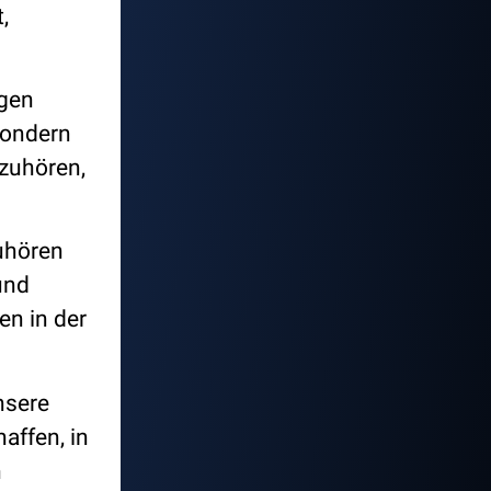
,
ngen
sondern
 zuhören,
Zuhören
und
en in der
nsere
affen, in
n