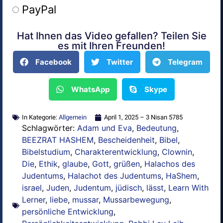
PayPal
Hat Ihnen das Video gefallen? Teilen Sie
Alternative:
es mit Ihren Freunden!
Facebook
Twitter
Telegram
WhatsApp
Skype
In Kategorie:
Allgemein
April 1, 2025 – 3 Nisan 5785
Schlagwörter:
Adam und Eva
,
Bedeutung
,
BEEZRAT HASHEM
,
Bescheidenheit
,
Bibel
,
Bibelstudium
,
Charakterentwicklung
,
Clownin
,
Die
,
Ethik
,
glaube
,
Gott
,
grüßen
,
Halachos des
Judentums
,
Halachot des Judentums
,
HaShem
,
israel
,
Juden
,
Judentum
,
jüdisch
,
lässt
,
Learn With
Lerner
,
liebe
,
mussar
,
Mussarbewegung
,
persönliche Entwicklung
,