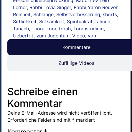
Persönlichkeitsentwicklung
,
Rabbi Lev Leib
Lerner
,
Rabbi Tovia Singer
,
Rabbi Yaron Reuven
,
Reinheit
,
Schlange
,
Selbstverbesserung
,
shorts
,
Sittlichkeit
,
Sittsamkeit
,
Spiritualität
,
talmud
,
Tanach
,
Thora
,
tora
,
torah
,
Torahstudium
,
Uebertritt zum Judentum
,
Video
,
von
Kommentare
Zufällige Videos
Schreibe einen
Kommentar
Deine E-Mail-Adresse wird nicht veröffentlicht.
Erforderliche Felder sind mit
*
markiert
Kommentar
*