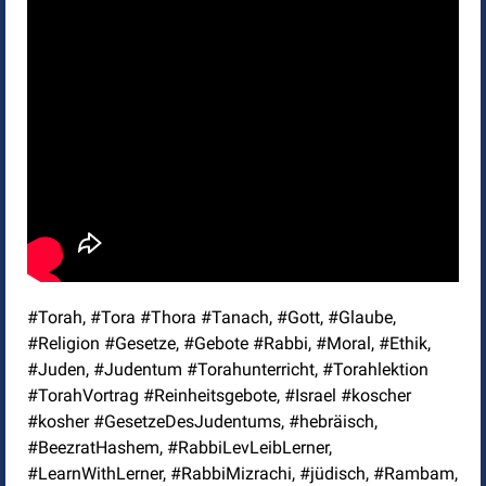
#Torah, #Tora #Thora #Tanach, #Gott, #Glaube,
#Religion #Gesetze, #Gebote #Rabbi, #Moral, #Ethik,
#Juden, #Judentum #Torahunterricht, #Torahlektion
#TorahVortrag #Reinheitsgebote, #Israel #koscher
#kosher #GesetzeDesJudentums, #hebräisch,
#BeezratHashem, #RabbiLevLeibLerner,
#LearnWithLerner, #RabbiMizrachi, #jüdisch, #Rambam,