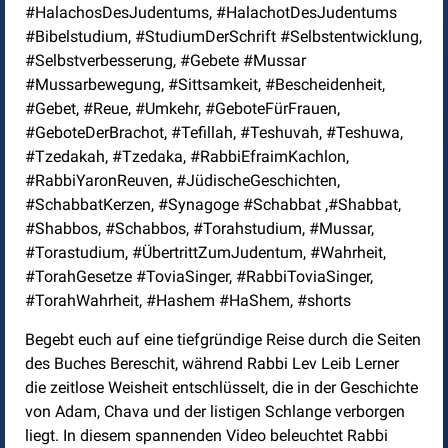
#HalachosDesJudentums, #HalachotDesJudentums
#Bibelstudium, #StudiumDerSchrift #Selbstentwicklung,
#Selbstverbesserung, #Gebete #Mussar
#Mussarbewegung, #Sittsamkeit, #Bescheidenheit,
#Gebet, #Reue, #Umkehr, #GeboteFürFrauen,
#GeboteDerBrachot, #Tefillah, #Teshuvah, #Teshuwa,
#Tzedakah, #Tzedaka, #RabbiEfraimKachlon,
#RabbiYaronReuven, #JüdischeGeschichten,
#SchabbatKerzen, #Synagoge #Schabbat ,#Shabbat,
#Shabbos, #Schabbos, #Torahstudium, #Mussar,
#Torastudium, #ÜbertrittZumJudentum, #Wahrheit,
#TorahGesetze #ToviaSinger, #RabbiToviaSinger,
#TorahWahrheit, #Hashem #HaShem, #shorts
Begebt euch auf eine tiefgründige Reise durch die Seiten
des Buches Bereschit, während Rabbi Lev Leib Lerner
die zeitlose Weisheit entschlüsselt, die in der Geschichte
von Adam, Chava und der listigen Schlange verborgen
liegt. In diesem spannenden Video beleuchtet Rabbi