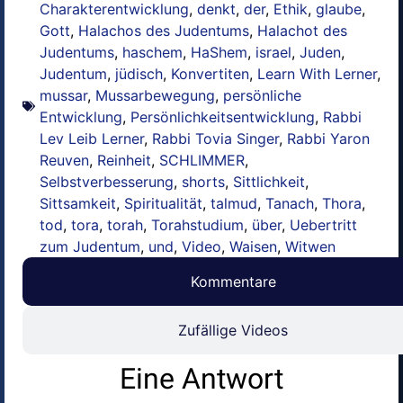
Charakterentwicklung
,
denkt
,
der
,
Ethik
,
glaube
,
Gott
,
Halachos des Judentums
,
Halachot des
Judentums
,
haschem
,
HaShem
,
israel
,
Juden
,
Judentum
,
jüdisch
,
Konvertiten
,
Learn With Lerner
,
mussar
,
Mussarbewegung
,
persönliche
Entwicklung
,
Persönlichkeitsentwicklung
,
Rabbi
Lev Leib Lerner
,
Rabbi Tovia Singer
,
Rabbi Yaron
Reuven
,
Reinheit
,
SCHLIMMER
,
Selbstverbesserung
,
shorts
,
Sittlichkeit
,
Sittsamkeit
,
Spiritualität
,
talmud
,
Tanach
,
Thora
,
tod
,
tora
,
torah
,
Torahstudium
,
über
,
Uebertritt
zum Judentum
,
und
,
Video
,
Waisen
,
Witwen
Kommentare
Zufällige Videos
Eine Antwort