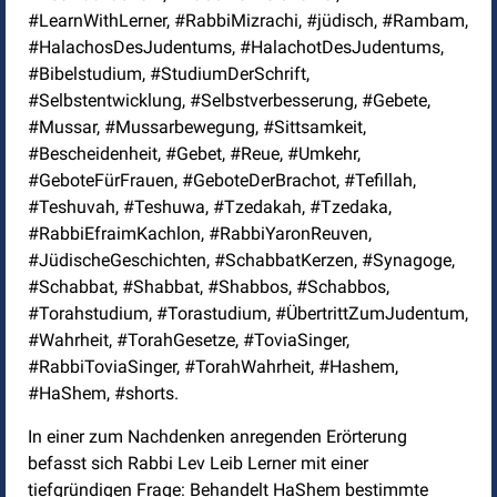
#LearnWithLerner, #RabbiMizrachi, #jüdisch, #Rambam,
#HalachosDesJudentums, #HalachotDesJudentums,
#Bibelstudium, #StudiumDerSchrift,
#Selbstentwicklung, #Selbstverbesserung, #Gebete,
#Mussar, #Mussarbewegung, #Sittsamkeit,
#Bescheidenheit, #Gebet, #Reue, #Umkehr,
#GeboteFürFrauen, #GeboteDerBrachot, #Tefillah,
#Teshuvah, #Teshuwa, #Tzedakah, #Tzedaka,
#RabbiEfraimKachlon, #RabbiYaronReuven,
#JüdischeGeschichten, #SchabbatKerzen, #Synagoge,
#Schabbat, #Shabbat, #Shabbos, #Schabbos,
#Torahstudium, #Torastudium, #ÜbertrittZumJudentum,
#Wahrheit, #TorahGesetze, #ToviaSinger,
#RabbiToviaSinger, #TorahWahrheit, #Hashem,
#HaShem, #shorts.
In einer zum Nachdenken anregenden Erörterung
befasst sich Rabbi Lev Leib Lerner mit einer
tiefgründigen Frage: Behandelt HaShem bestimmte