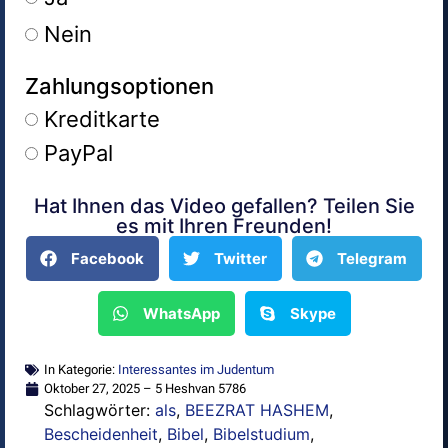
Nein
Zahlungsoptionen
Kreditkarte
PayPal
Hat Ihnen das Video gefallen? Teilen Sie
Alternative:
es mit Ihren Freunden!
Facebook
Twitter
Telegram
WhatsApp
Skype
In Kategorie:
Interessantes im Judentum
Oktober 27, 2025 – 5 Heshvan 5786
Schlagwörter:
als
,
BEEZRAT HASHEM
,
Bescheidenheit
,
Bibel
,
Bibelstudium
,