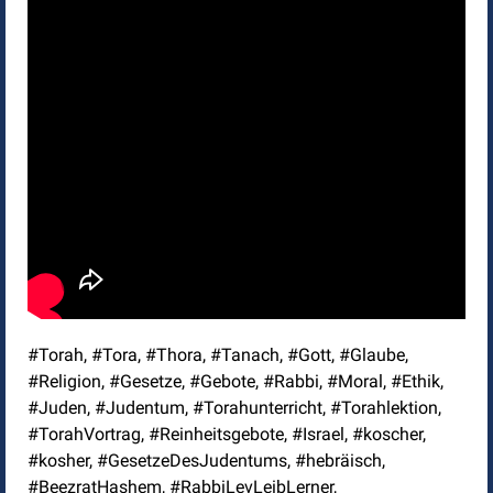
#Torah, #Tora, #Thora, #Tanach, #Gott, #Glaube,
#Religion, #Gesetze, #Gebote, #Rabbi, #Moral, #Ethik,
#Juden, #Judentum, #Torahunterricht, #Torahlektion,
#TorahVortrag, #Reinheitsgebote, #Israel, #koscher,
#kosher, #GesetzeDesJudentums, #hebräisch,
#BeezratHashem, #RabbiLevLeibLerner,