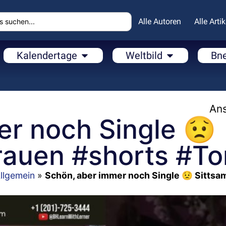
Alle Autoren
Alle Artik
Kalendertage
Weltbild
Bn
Ans
er noch Single 😟
Frauen #shorts #To
llgemein
»
Schön, aber immer noch Single 😟 Sittsam