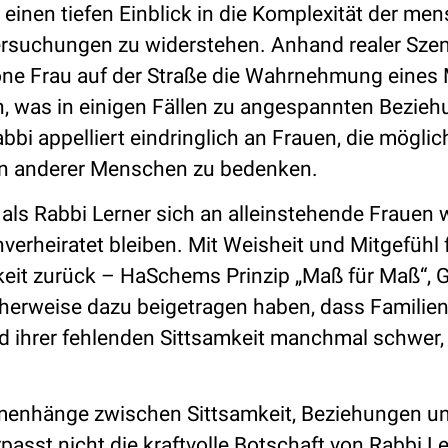
einen tiefen Einblick in die Komplexität der me
Versuchungen zu widerstehen. Anhand realer Sze
 schöne Frau auf der Straße die Wahrnehmung eine
n, was in einigen Fällen zu angespannten Bezie
bi appelliert eindringlich an Frauen, die mögli
en anderer Menschen zu bedenken.
ls Rabbi Lerner sich an alleinstehende Frauen
nverheiratet bleiben. Mit Weisheit und Mitgefühl 
keit zurück – HaSchems Prinzip „Maß für Maß“, 
cherweise dazu beigetragen haben, dass Familie
 ihrer fehlenden Sittsamkeit manchmal schwer, 
mmenhänge zwischen Sittsamkeit, Beziehungen u
passt nicht die kraftvolle Botschaft von Rabbi Le