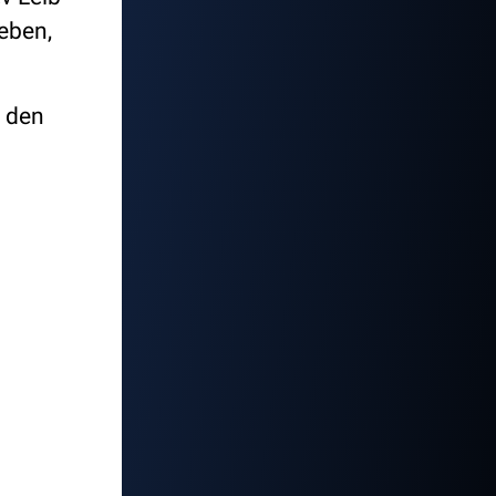
Leben,
d den