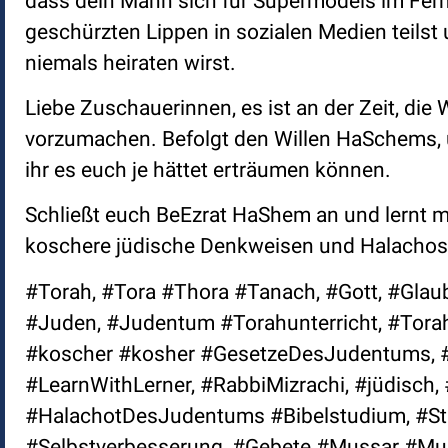
dass dein Mann sich für Supermodels im Fern
geschürzten Lippen in sozialen Medien teilst 
niemals heiraten wirst.
Liebe Zuschauerinnen, es ist an der Zeit, die
vorzumachen. Befolgt den Willen HaSchems, 
ihr es euch je hättet erträumen können.
Schließt euch BeEzrat HaShem an und lernt mi
koschere jüdische Denkweisen und Halachos. 
#Torah, #Tora #Thora #Tanach, #Gott, #Glaub
#Juden, #Judentum #Torahunterricht, #Torah
#koscher #kosher #GesetzeDesJudentums, #
#LearnWithLerner, #RabbiMizrachi, #jüdisc
#HalachotDesJudentums #Bibelstudium, #Stu
#Selbstverbesserung, #Gebete #Mussar #Mus