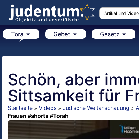
Tora
Gebet
Gesetz
Schön, aber imm
Sittsamkeit für 
Startseite
»
Videos
»
Jüdische Weltanschauung
»
A
Frauen #shorts #Torah