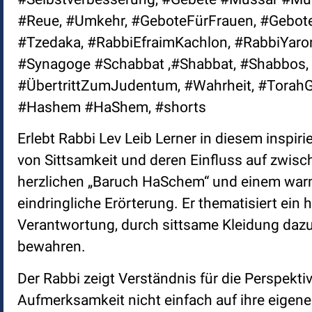
#Reue, #Umkehr, #GeboteFürFrauen, #Gebote
#Tzedaka, #RabbiEfraimKachlon, #RabbiYaro
#Synagoge #Schabbat ,#Shabbat, #Shabbos, 
#ÜbertrittZumJudentum, #Wahrheit, #TorahGe
#Hashem #HaShem, #shorts
Erlebt Rabbi Lev Leib Lerner in diesem inspir
von Sittsamkeit und deren Einfluss auf zwis
herzlichen „Baruch HaSchem“ und einem warm
eindringliche Erörterung. Er thematisiert ei
Verantwortung, durch sittsame Kleidung dazu 
bewahren.
Der Rabbi zeigt Verständnis für die Perspekti
Aufmerksamkeit nicht einfach auf ihre eigene