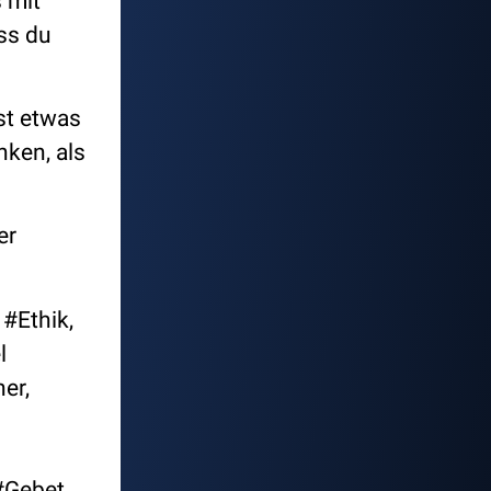
 mit
ass du
st etwas
ken, als
er
#Ethik,
l
er,
#Gebet,