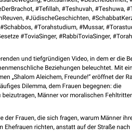
DerBrachot, #Tefillah, #Teshuvah, #Teshuwa, #
nReuven, #JüdischeGeschichten, #SchabbatKer
#Schabbos, #Torahstudium, #Mussar, #Torastu
setze #ToviaSinger, #RabbiToviaSinger, #Torah
ierenden und tiefgründigen Video, in dem er die 
chenmenschliche Beziehungen beleuchtet. Mit e
en „Shalom Aleichem, Freunde!“ eröffnet der Ra
n häufiges Dilemma, dem Frauen begegnen: die
beizutragen, Männer vor moralischen Fehltritte
ve der Frauen, die sich fragen, warum Männer ihr
n Ehefrauen richten, anstatt auf der Straße nac