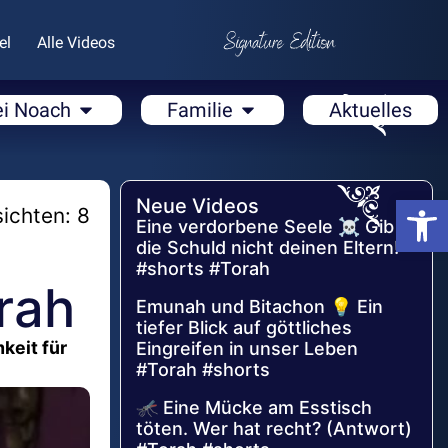
el
Alle Videos
ei Noach
Familie
Aktuelles
Open
Neue Videos
ichten: 8
Eine verdorbene Seele ☠️ Gib
die Schuld nicht deinen Eltern!
#shorts #Torah
rah
Emunah und Bitachon 💡 Ein
tiefer Blick auf göttliches
keit für
Eingreifen in unser Leben
#Torah #shorts
🦟 Eine Mücke am Esstisch
töten. Wer hat recht? (Antwort)