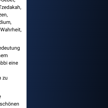
Tzedakah,
zen,
dium,
Wahrheit,
Bedeutung
inem
bbi eine
n zu
e
h schönen