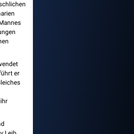
nschlichen
narien
s Mannes
hungen
chen
 wendet
führt er
Gleiches
n
ihr
nd
v Leib