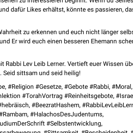
sehen zu interessieren beginnt. Wenn du Selfies
und dafür Likes erhältst, könnte es passieren, d
 Wahrheit zu erkennen und euch nicht länger selb
und Er wird euch einen besseren Ehemann schen
t Rabbi Lev Leib Lerner. Vertieft euer Wissen üb
Seid sittsam und seid heilig!
e, #Religion #Gesetze, #Gebote #Rabbi, #Moral, 
lektion #TorahVortrag #Reinheitsgebote, #Israe
hebräisch, #BeezratHashem, #RabbiLevLeibLern
h, #Rambam, #HalachosDesJudentums,
diumDerSchrift #Selbstentwicklung,
sarbewegung, #Sittsamkeit, #Bescheidenheit, 