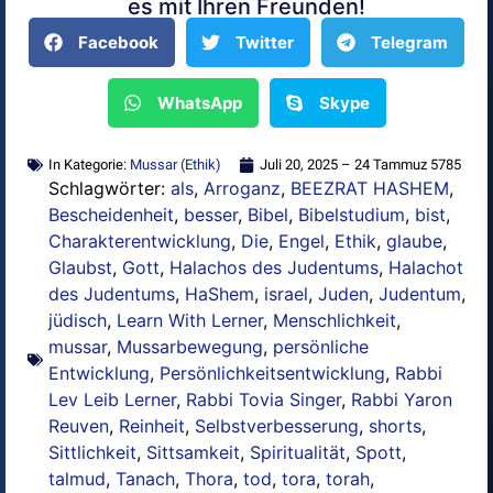
es mit Ihren Freunden!
Facebook
Twitter
Telegram
WhatsApp
Skype
In Kategorie:
Mussar (Ethik)
Juli 20, 2025 – 24 Tammuz 5785
Schlagwörter:
als
,
Arroganz
,
BEEZRAT HASHEM
,
Bescheidenheit
,
besser
,
Bibel
,
Bibelstudium
,
bist
,
Charakterentwicklung
,
Die
,
Engel
,
Ethik
,
glaube
,
Glaubst
,
Gott
,
Halachos des Judentums
,
Halachot
des Judentums
,
HaShem
,
israel
,
Juden
,
Judentum
,
jüdisch
,
Learn With Lerner
,
Menschlichkeit
,
mussar
,
Mussarbewegung
,
persönliche
Entwicklung
,
Persönlichkeitsentwicklung
,
Rabbi
Lev Leib Lerner
,
Rabbi Tovia Singer
,
Rabbi Yaron
Reuven
,
Reinheit
,
Selbstverbesserung
,
shorts
,
Sittlichkeit
,
Sittsamkeit
,
Spiritualität
,
Spott
,
talmud
,
Tanach
,
Thora
,
tod
,
tora
,
torah
,