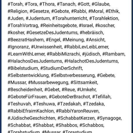
#Torah, #Tora, #Thora, #Tanach, #Gott, #Glaube,
#Religion, #Gesetze, #Gebote, #Rabbi, #Moral, #Ethik,
#Juden, #Judentum, #Torahunterricht, #Torahlektion,
#TorahVortrag, #Reinheitsgebote, #Israel, #koscher,
#kosher, #GesetzeDesJudentums, #hebräisch,
#BeezratHashem, #Engel, #Meinung, #Ansicht,
#Ignoranz, #Unwissenheit, #RabbiLevLeibLerner,
#LearnWithLerner, #RabbiMizrachi, #jüdisch, #Rambam,
#HalachosDesJudentums, #HalachotDesJudentums,
#Bibelstudium, #StudiumDerSchrift,
#Selbstentwicklung, #Selbstverbesserung, #Gebete,
#Mussar, #Mussarbewegung, #Sittsamkeit,
#Bescheidenheit, #Gebet, #Reue, #Umkehr,
#GeboteFürFrauen, #GeboteDerBrachot, #Tefillah,
#Teshuvah, #Teshuwa, #Tzedakah, #Tzedaka,
#RabbiEfraimKachlon, #RabbiYaronReuven,
#JüdischeGeschichten, #SchabbatKerzen, #Synagoge,
#Schabbat, #Shabbat, #Shabbos, #Schabbos,
#Torahstudium, #Mussar, #Torastudium,