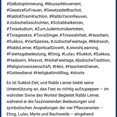
#Selbstoptimierung, #MussarMovement,
#GesetzefürFrauen, #GesetzederBrachot,
#RabbiEfraimKachlon, #RabbiYaronReuven,
#JüdischeGeschichten, #Schabbatkerzen,
#Torastudium, #ZumJudentumübertreten,
#Toragesetze, #ToviaSinger, #Torawahrheit, #Haschem,
#Sukkos, #VierSpezies, #JüdischeFeiertage, #Midrasch,
#RabbiLerner, #SpiritualGrowth, #JewishLearning,
#Feiertagsbedeutung, #Etrog, #Lulav, #Sukkot, #Sukkos,
#Hadasim, #Aravot, #HoheFeiertage, #jüdischeTradition,
#Religionswissenschaft, #Herz, #HaschemDienen,
#Gottesdienst #HeiligkeitimAlltag, #shorts
Es ist Sukkot-Zeit, und Rabbi Lerner bietet seine
Unterstützung an, das Fest so richtig aufzupeppen – im
wahrsten Sinne des Wortes! Begleitet Rabbi Lerner,
während er die faszinierenden Bedeutungen und
symbolischen Anspielungen der vier Pflanzenarten –
Etrog, Lulav, Myrte und Bachweide – eingehend