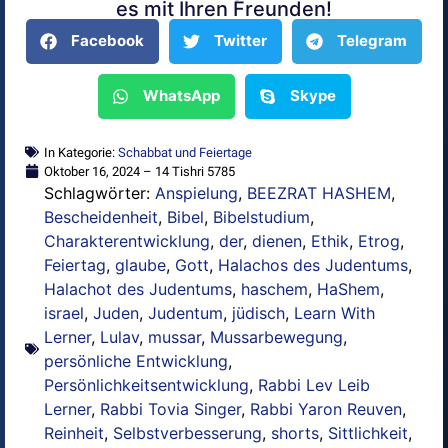
es mit Ihren Freunden!
Facebook
Twitter
Telegram
WhatsApp
Skype
In Kategorie:
Schabbat und Feiertage
Oktober 16, 2024 – 14 Tishri 5785
Schlagwörter:
Anspielung
,
BEEZRAT HASHEM
,
Bescheidenheit
,
Bibel
,
Bibelstudium
,
Charakterentwicklung
,
der
,
dienen
,
Ethik
,
Etrog
,
Feiertag
,
glaube
,
Gott
,
Halachos des Judentums
,
Halachot des Judentums
,
haschem
,
HaShem
,
israel
,
Juden
,
Judentum
,
jüdisch
,
Learn With
Lerner
,
Lulav
,
mussar
,
Mussarbewegung
,
persönliche Entwicklung
,
Persönlichkeitsentwicklung
,
Rabbi Lev Leib
Lerner
,
Rabbi Tovia Singer
,
Rabbi Yaron Reuven
,
Reinheit
,
Selbstverbesserung
,
shorts
,
Sittlichkeit
,