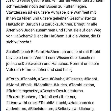
Art und Weise geschehen. Wir dürfen weder den Sündern
schmeicheln noch den Bösen zu Füßen liegen.
Stattdessen ist es unsere Aufgabe, die Wahrheit mit
ihnen zu teilen und unsere geliebten Geschwister zu
HaKadosh Baruch Hu zurückzuführen. Bringt ihr alle
Arten von Juden zusammen und führt sie auf den Weg
von HaSchem? Dient ihr HaShem auf die Weise, die Er
sich wünscht?
Schließt euch BeEzrat HaShem an und lernt mit Rabbi
Lev Leib Lerner. Vertieft euer Wissen über koschere
jüdische Denkweisen und Halachos. Kommt unserem
Vater im Himmel näher und seid heilig.
#Torah, #Tanakh, #Gott, #Glaube, #Gesetze, #Rabbi,
#Moral, #Ethik, #Moralität, #Juden, #TorahLektion,
#Reinheitsgesetze, #GesetzeDesJudentums,
#BeezratHashem, #RabbiLevLeibLerner,
#LearnwithLerner, #RabbiMizrachi, #Halachos des
Judentums, #Bibelstudium, #Selbstverwirklichung,