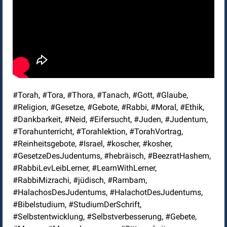
#Torah, #Tora, #Thora, #Tanach, #Gott, #Glaube,
#Religion, #Gesetze, #Gebote, #Rabbi, #Moral, #Ethik,
#Dankbarkeit, #Neid, #Eifersucht, #Juden, #Judentum,
#Torahunterricht, #Torahlektion, #TorahVortrag,
#Reinheitsgebote, #Israel, #koscher, #kosher,
#GesetzeDesJudentums, #hebräisch, #BeezratHashem,
#RabbiLevLeibLerner, #LearnWithLerner,
#RabbiMizrachi, #jüdisch, #Rambam,
#HalachosDesJudentums, #HalachotDesJudentums,
#Bibelstudium, #StudiumDerSchrift,
#Selbstentwicklung, #Selbstverbesserung, #Gebete,