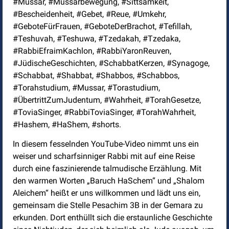
#Mussar, #Mussarbewegung, #Sittsamkeit,
#Bescheidenheit, #Gebet, #Reue, #Umkehr,
#GeboteFürFrauen, #GeboteDerBrachot, #Tefillah,
#Teshuvah, #Teshuwa, #Tzedakah, #Tzedaka,
#RabbiEfraimKachlon, #RabbiYaronReuven,
#JüdischeGeschichten, #SchabbatKerzen, #Synagoge,
#Schabbat, #Shabbat, #Shabbos, #Schabbos,
#Torahstudium, #Mussar, #Torastudium,
#ÜbertrittZumJudentum, #Wahrheit, #TorahGesetze,
#ToviaSinger, #RabbiToviaSinger, #TorahWahrheit,
#Hashem, #HaShem, #shorts.
In diesem fesselnden YouTube-Video nimmt uns ein
weiser und scharfsinniger Rabbi mit auf eine Reise
durch eine faszinierende talmudische Erzählung. Mit
den warmen Worten „Baruch HaSchem“ und „Shalom
Aleichem“ heißt er uns willkommen und lädt uns ein,
gemeinsam die Stelle Pesachim 3B in der Gemara zu
erkunden. Dort enthüllt sich die erstaunliche Geschichte