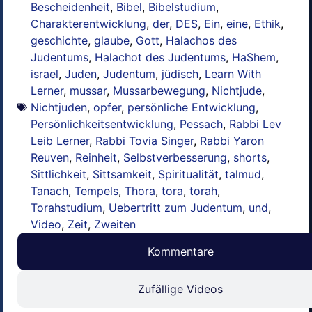
Bescheidenheit
,
Bibel
,
Bibelstudium
,
Charakterentwicklung
,
der
,
DES
,
Ein
,
eine
,
Ethik
,
geschichte
,
glaube
,
Gott
,
Halachos des
Judentums
,
Halachot des Judentums
,
HaShem
,
israel
,
Juden
,
Judentum
,
jüdisch
,
Learn With
Lerner
,
mussar
,
Mussarbewegung
,
Nichtjude
,
Nichtjuden
,
opfer
,
persönliche Entwicklung
,
Persönlichkeitsentwicklung
,
Pessach
,
Rabbi Lev
Leib Lerner
,
Rabbi Tovia Singer
,
Rabbi Yaron
Reuven
,
Reinheit
,
Selbstverbesserung
,
shorts
,
Sittlichkeit
,
Sittsamkeit
,
Spiritualität
,
talmud
,
Tanach
,
Tempels
,
Thora
,
tora
,
torah
,
Torahstudium
,
Uebertritt zum Judentum
,
und
,
Video
,
Zeit
,
Zweiten
Kommentare
Zufällige Videos