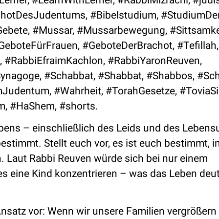
tDesJudentums, #Bibelstudium, #StudiumDerS
Gebete, #Mussar, #Mussarbewegung, #Sittsamke
GeboteFürFrauen, #GeboteDerBrachot, #Tefillah,
, #RabbiEfraimKachlon, #RabbiYaronReuven,
ynagoge, #Schabbat, #Shabbat, #Shabbos, #Sc
Judentum, #Wahrheit, #TorahGesetze, #ToviaSi
m, #HaShem, #shorts.
bens – einschließlich des Leids und des Lebens
timmt. Stellt euch vor, es ist euch bestimmt, i
n. Laut Rabbi Reuven würde sich bei nur einem
s eine Kind konzentrieren – was das Leben deut
nsatz vor: Wenn wir unsere Familien vergrößern