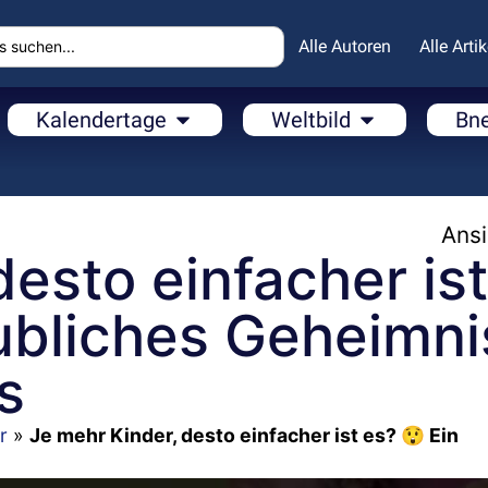
Alle Autoren
Alle Artik
Kalendertage
Weltbild
Bn
Ansi
desto einfacher ist
ubliches Geheimni
s
r
»
Je mehr Kinder, desto einfacher ist es? 😲 Ein