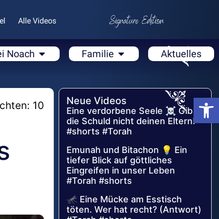
el
Alle Videos
ei Noach
Familie
Aktuelles
Open
Neue Videos
chten: 10
Eine verdorbene Seele ☠️ Gib
die Schuld nicht deinen Eltern!
#shorts #Torah
s
Emunah und Bitachon 💡 Ein
tiefer Blick auf göttliches
Eingreifen in unser Leben
#Torah #shorts
🦟 Eine Mücke am Esstisch
töten. Wer hat recht? (Antwort)