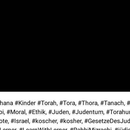
 #Kinder #Torah, #Tora, #Thora, #Tanach, #
i, #Moral, #Ethik, #Juden, #Judentum, #Torahun
ote, #Israel, #koscher, #kosher, #GesetzeDesJu
rner, #LearnWithLerner, #RabbiMizrachi, #jüdi