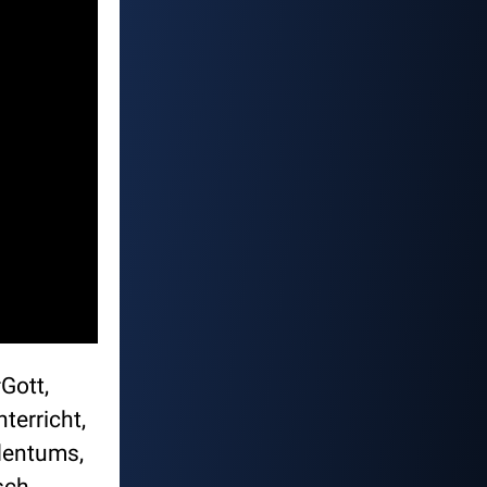
Gott,
terricht,
dentums,
sch,