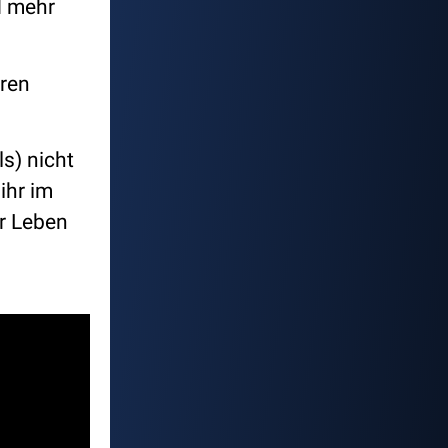
d mehr
eren
s) nicht
ihr im
er Leben