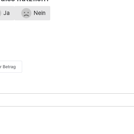
Ja
Nein
er Betrag