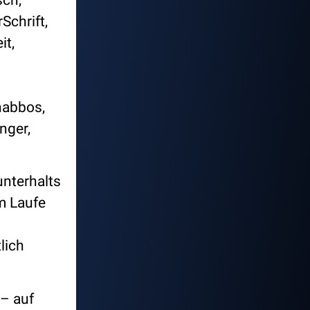
chrift,
it,
habbos,
nger,
unterhalts
m Laufe
lich
 – auf