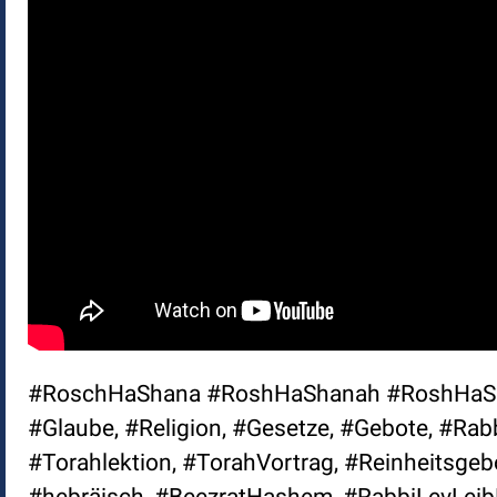
#RoschHaShana #RoshHaShanah #RoshHaShana
#Glaube, #Religion, #Gesetze, #Gebote, #Rabb
#Torahlektion, #TorahVortrag, #Reinheitsgeb
#hebräisch, #BeezratHashem, #RabbiLevLeibLe