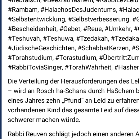
#Rambam, #HalachosDesJudentums, #Halacho
#Selbstentwicklung, #Selbstverbesserung, #
#Bescheidenheit, #Gebet, #Reue, #Umkehr, #
#Teshuvah, #Teshuwa, #Tzedakah, #Tzedaka
#JüdischeGeschichten, #SchabbatKerzen, #S
#Torahstudium, #Torastudium, #ÜbertrittZum
#RabbiToviaSinger, #TorahWahrheit, #Hashe
Die Verteilung der Herausforderungen des Le
– wird an Rosch ha-Schana durch HaSchem bes
eines Jahres zehn „Pfund“ an Leid zu erfahre
vorhandenen Kind das gesamte Leid auf diese
schwerer machen würde.
Rabbi Reuven schlägt jedoch einen anderen A