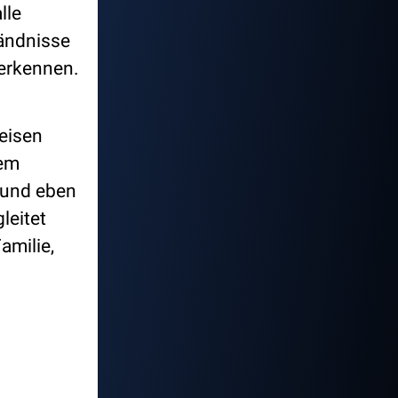
lle
tändnisse
 erkennen.
eisen
sem
 und eben
leitet
amilie,