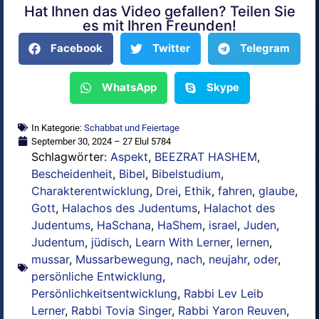
Hat Ihnen das Video gefallen? Teilen Sie
Alternative:
es mit Ihren Freunden!
Facebook
Twitter
Telegram
WhatsApp
Skype
In Kategorie:
Schabbat und Feiertage
September 30, 2024 – 27 Elul 5784
Schlagwörter:
Aspekt
,
BEEZRAT HASHEM
,
Bescheidenheit
,
Bibel
,
Bibelstudium
,
Charakterentwicklung
,
Drei
,
Ethik
,
fahren
,
glaube
,
Gott
,
Halachos des Judentums
,
Halachot des
Judentums
,
HaSchana
,
HaShem
,
israel
,
Juden
,
Judentum
,
jüdisch
,
Learn With Lerner
,
lernen
,
mussar
,
Mussarbewegung
,
nach
,
neujahr
,
oder
,
persönliche Entwicklung
,
Persönlichkeitsentwicklung
,
Rabbi Lev Leib
Lerner
,
Rabbi Tovia Singer
,
Rabbi Yaron Reuven
,