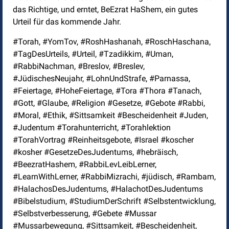
das Richtige, und erntet, BeEzrat HaShem, ein gutes
Urteil für das kommende Jahr.
#Torah, #YomTov, #RoshHashanah, #RoschHaschana,
#TagDesUrteils, #Urteil, #Tzadikkim, #Uman,
#RabbiNachman, #Breslov, #Breslev,
#JüdischesNeujahr, #LohnUndStrafe, #Parnassa,
#Feiertage, #HoheFeiertage, #Tora #Thora #Tanach,
#Gott, #Glaube, #Religion #Gesetze, #Gebote #Rabbi,
#Moral, #Ethik, #Sittsamkeit #Bescheidenheit #Juden,
#Judentum #Torahunterricht, #Torahlektion
#TorahVortrag #Reinheitsgebote, #Israel #koscher
#kosher #GesetzeDesJudentums, #hebräisch,
#BeezratHashem, #RabbiLevLeibLerner,
#LearnWithLerner, #RabbiMizrachi, #jüdisch, #Rambam,
#HalachosDesJudentums, #HalachotDesJudentums
#Bibelstudium, #StudiumDerSchrift #Selbstentwicklung,
#Selbstverbesserung, #Gebete #Mussar
#Mussarbewegung, #Sittsamkeit, #Bescheidenheit,