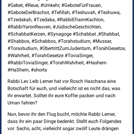
#Gebet, #Reue, #Umkehr, #GeboteFürFrauen,
#GeboteDerBrachot, #Tefillah, #Teshuvah, #Teshuwa,
#Tzedakah, #Tzedaka, #RabbiEfraimKachlon,
#RabbiYaronReuven, #JüdischeGeschichten,
#SchabbatKerzen, #Synagoge #Schabbat ,#Shabbat,
#Shabbos, #Schabbos, #Torahstudium, #Mussar,
#Torastudium, #ÜbertrittZumJudentum, #TorahGesetze,
#Wahrheit, #TorahGesetze #ToviaSinger,
#RabbiToviaSinger, #TorahWahrheit, #Hashem
#HaShem, #shorts
Rabbi Lev Leib Lerner hat vor Rosch Haschana eine
Botschaft für euch, und vielleicht ist es nicht das, was
ihr erwartet. Solltet ihr eure Koffer packen und nach
Uman fahren?
Nun, bevor ihr den Flug bucht, möchte Rabbi Lerner,
dass ihr ein paar Dinge bedenkt. Stellt euch Folgendes
vor: Sechs, acht, vielleicht sogar zwölf Leute drängen