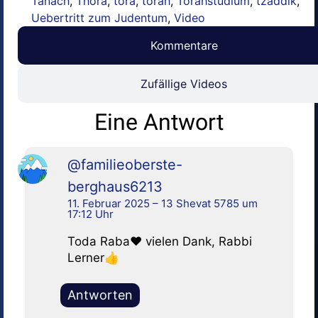
Tanach
,
Thora
,
tora
,
torah
,
Torahstudium
,
tzaddik
,
Uebertritt zum Judentum
,
Video
Kommentare
Zufällige Videos
Eine Antwort
@familieoberste-
berghaus6213
11. Februar 2025 – 13 Shevat 5785 um
17:12 Uhr
Toda Raba❤ vielen Dank, Rabbi
Lerner👍
Antworten