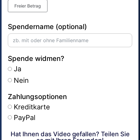
Freier Betrag
Spendername (optional)
Spende widmen?
Ja
Nein
Zahlungsoptionen
Kreditkarte
PayPal
Hat Ihnen das Video gefallen? Teilen Sie
Alternative: