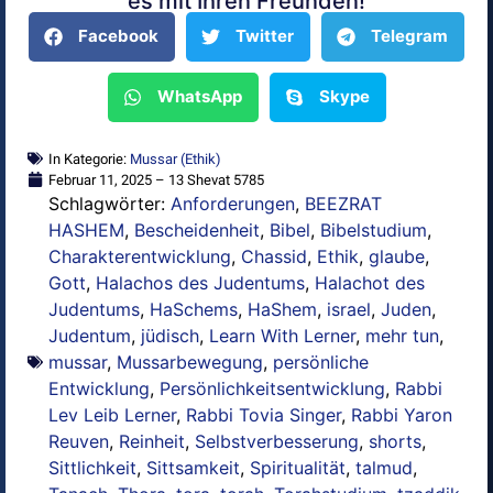
es mit Ihren Freunden!
Facebook
Twitter
Telegram
WhatsApp
Skype
In Kategorie:
Mussar (Ethik)
Februar 11, 2025 – 13 Shevat 5785
Schlagwörter:
Anforderungen
,
BEEZRAT
HASHEM
,
Bescheidenheit
,
Bibel
,
Bibelstudium
,
Charakterentwicklung
,
Chassid
,
Ethik
,
glaube
,
Gott
,
Halachos des Judentums
,
Halachot des
Judentums
,
HaSchems
,
HaShem
,
israel
,
Juden
,
Judentum
,
jüdisch
,
Learn With Lerner
,
mehr tun
,
mussar
,
Mussarbewegung
,
persönliche
Entwicklung
,
Persönlichkeitsentwicklung
,
Rabbi
Lev Leib Lerner
,
Rabbi Tovia Singer
,
Rabbi Yaron
Reuven
,
Reinheit
,
Selbstverbesserung
,
shorts
,
Sittlichkeit
,
Sittsamkeit
,
Spiritualität
,
talmud
,