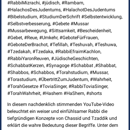
#RabbiMizrachi, #jüdisch, #Rambam,
#HalachosDesJudentums, #HalachotDesJudentums
#Bibelstudium, #StudiumDerSchrift #Selbstentwicklung,
#Selbstverbesserung, #Gebete #Mussar
#Mussarbewegung, #Sittsamkeit, #Bescheidenheit,
#Gebet, #Reue, #Umkehr, #GeboteFürFrauen,
#GeboteDerBrachot, #Tefillah, #Teshuvah, #Teshuwa,
#Tzedakah, #Tzedaka, #RabbiEfraimKachlon,
#RabbiYaronReuven, #JüdischeGeschichten,
#SchabbatKerzen, #Synagoge #Schabbat ,#Shabbat,
#Shabbos, #Schabbos, #Torahstudium, #Mussar,
#Torastudium, #ÜbertrittZumJudentum, #Wahrheit,
#TorahGesetze #ToviaSinger, #RabbiToviaSinger,
#TorahWahrheit, #Hashem #HaShem, #shorts
In diesem nachdenklich stimmenden YouTube-Video
beleuchtet ein weiser und einfühlsamer Rabbi die
tiefgründigen Konzepte von Chassid und Tzaddik und
erklärt die wahre Bedeutung dieser Begriffe. Unter dem