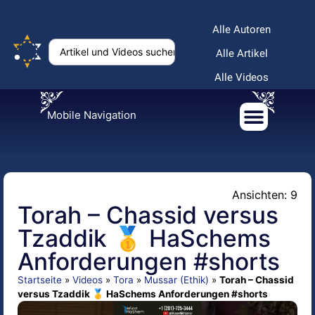
Alle Autoren
Alle Artikel
Alle Videos
Mobile Navigation
Ansichten: 9
Torah – Chassid versus
Tzaddik 🥇 HaSchems
Anforderungen #shorts
Startseite
»
Videos
»
Tora
»
Mussar (Ethik)
»
Torah – Chassid
versus Tzaddik 🥇 HaSchems Anforderungen #shorts