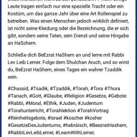
Leute tragen einfach nur eine spezielle Tracht oder ein
Kostüm, um das ganze Jahr über eine Art Rollenspiel zu
betreiben. Was einen Menschen jedoch wirklich definiert,
ist nicht seine Kleidung oder die Bezeichnung, die er sich
gibt, sondern seine Taten, sein Dienst und seine Hingabe
an HaSchem.
Schließe dich BeEzrat HaShem an und lerne mit Rabbi
Lev Leib Lerner. Folge dem Shulchan Aruch, und so wirst
du, BeEzrat HaShem, eines Tages ein wahrer Tzaddik
sein.
#Chassid, #Tsadik, #Tzaddik, #Torah, #Tora #Thora
#Tanach, #Gott, #Glaube, #Religion #Gesetze, #Gebote
#Rabbi, #Moral, #Ethik, #Juden, #Judentum
#Torahunterricht, #Torahlektion #TorahVortrag
#Reinheitsgebote, #Israel #koscher #kosher
#GesetzeDesJudentums, #hebräisch, #BeezratHashem,
#RabbiLevLeibLerner, #LearnWithLerner,