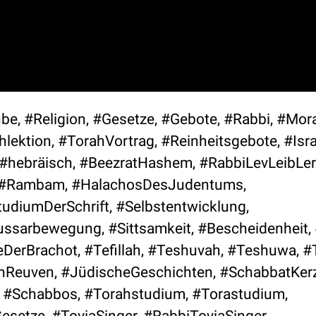
be, #Religion, #Gesetze, #Gebote, #Rabbi, #Moral
ektion, #TorahVortrag, #Reinheitsgebote, #Isra
#hebräisch, #BeezratHashem, #RabbiLevLeibLer
h, #Rambam, #HalachosDesJudentums,
udiumDerSchrift, #Selbstentwicklung,
ssarbewegung, #Sittsamkeit, #Bescheidenheit, 
DerBrachot, #Tefillah, #Teshuvah, #Teshuwa, #
nReuven, #JüdischeGeschichten, #SchabbatKer
 #Schabbos, #Torahstudium, #Torastudium,
setze, #ToviaSinger, #RabbiToviaSinger,