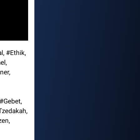
, #Ethik,
el,
ner,
#Gebet,
Tzedakah,
zen,