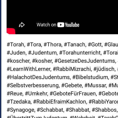
#Torah, #Tora, #Thora, #Tanach, #Gott, #Glau
#Juden, #Judentum, #Torahunterricht, #Torahl
#koscher, #kosher, #GesetzeDesJudentums, 
#LearnWithLerner, #RabbiMizrachi, #jüdisc
#HalachotDesJudentums, #Bibelstudium, #St
#Selbstverbesserung, #Gebete, #Mussar, #Mu
#Reue, #Umkehr, #GeboteFürFrauen, #Gebote
#Tzedaka, #RabbiEfraimKachlon, #RabbiYaro
#Synagoge, #Schabbat, #Shabbat, #Shabbos,
#ÜbertrittZumJudentum, #Wahrheit, #TorahGe