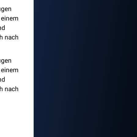
Augen
t einem
nd
ch nach
Augen
t einem
nd
ch nach