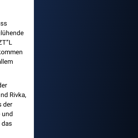
ass
glühende
 ZT”L
gekommen
allem
der
nd Rivka,
s der
e und
n das