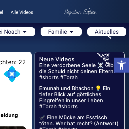
el
Alle Videos
ei Noach
Familie
Aktuelles
Open
Neue Videos
chten: 22
Eine verdorbene Seele ☠️ Gib
 💠
die Schuld nicht deinen Eltern!
#shorts #Torah
Emunah und Bitachon 💡 Ein
tiefer Blick auf göttliches
Eingreifen in unser Leben
#Torah #shorts
heidung
🦟 Eine Mücke am Esstisch
töten. Wer hat recht? (Antwort)