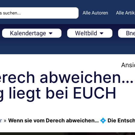
Alle Autoren
Alle Artik
Kalendertage
Weltbild
Bn
Ansi
erech abweichen…
 liegt bei EUCH
r
»
Wenn sie vom Derech abweichen… 💠 Die Entsc