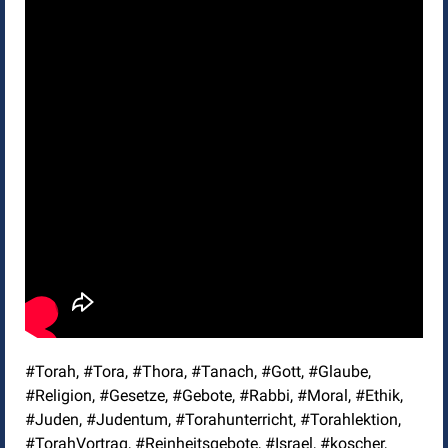
#Torah, #Tora, #Thora, #Tanach, #Gott, #Glaube,
#Religion, #Gesetze, #Gebote, #Rabbi, #Moral, #Ethik,
#Juden, #Judentum, #Torahunterricht, #Torahlektion,
#TorahVortrag, #Reinheitsgebote, #Israel, #koscher,