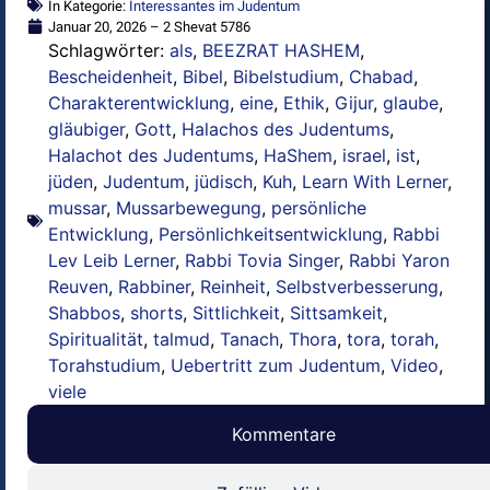
In Kategorie:
Interessantes im Judentum
Januar 20, 2026 – 2 Shevat 5786
Schlagwörter:
als
,
BEEZRAT HASHEM
,
Bescheidenheit
,
Bibel
,
Bibelstudium
,
Chabad
,
Charakterentwicklung
,
eine
,
Ethik
,
Gijur
,
glaube
,
gläubiger
,
Gott
,
Halachos des Judentums
,
Halachot des Judentums
,
HaShem
,
israel
,
ist
,
jüden
,
Judentum
,
jüdisch
,
Kuh
,
Learn With Lerner
,
mussar
,
Mussarbewegung
,
persönliche
Entwicklung
,
Persönlichkeitsentwicklung
,
Rabbi
Lev Leib Lerner
,
Rabbi Tovia Singer
,
Rabbi Yaron
Reuven
,
Rabbiner
,
Reinheit
,
Selbstverbesserung
,
Shabbos
,
shorts
,
Sittlichkeit
,
Sittsamkeit
,
Spiritualität
,
talmud
,
Tanach
,
Thora
,
tora
,
torah
,
Torahstudium
,
Uebertritt zum Judentum
,
Video
,
viele
Kommentare