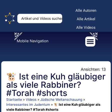
Alle Autoren
Alle Artikel
Alle Videos
Mobile Navigation
Ansichten: 13
🐮 Ist eine Kuh gläubiger
als viele Rabbiner?
#Torah #shorts
Startseite
»
Videos
»
Jüdische Weltanschauung
»
Interessantes im Judentum
»
🐮 Ist eine Kuh gläubiger als
viele Rabbiner? #Torah #shorts