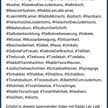
#kosher, #GesetzeDesJudentums, #hebräisch,
#BeezratHashem, #RabbiLevLeibLerner,
#LearnWithLerner, #RabbiMizrachi, #jüdisch, #Rambam,
#HalachosDesJudentums, #HalachotDesJudentums,
#Bibelstudium, #StudiumDerSchrift,
#Selbstentwicklung, #Selbstverbesserung, #Gebete,
#Mussar, #Mussarbewegung, #Sittsamkeit,
#Bescheidenheit, #Gebet, #Reue, #Umkehr,
#GeboteFürFrauen, #GeboteDerBrachot, #Tefillah,
#Teshuvah, #Teshuwa, #Tzedakah, #Tzedaka,
#RabbiEfraimKachlon, #RabbiYaronReuven,
#JüdischeGeschichten, #SchabbatKerzen, #Synagoge,
#Schabbat, #Shabbat, #Shabbos, #Schabbos,
#Torahstudium, #Torastudium, #ÜbertrittZumJudentum,
#Wahrheit, #TorahGesetze, #ToviaSinger,
#RabbiToviaSinger, #TorahWahrheit, #Hashem,
#HaShem, #shorts.
Erfahrt in diesem spannenden Video mit Rabbi Lev Leib