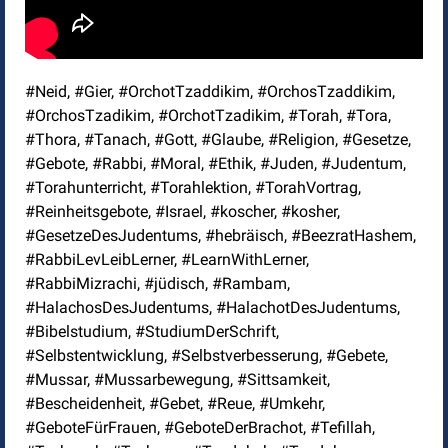
#Neid, #Gier, #OrchotTzaddikim, #OrchosTzaddikim,
#OrchosTzadikim, #OrchotTzadikim, #Torah, #Tora,
#Thora, #Tanach, #Gott, #Glaube, #Religion, #Gesetze,
#Gebote, #Rabbi, #Moral, #Ethik, #Juden, #Judentum,
#Torahunterricht, #Torahlektion, #TorahVortrag,
#Reinheitsgebote, #Israel, #koscher, #kosher,
#GesetzeDesJudentums, #hebräisch, #BeezratHashem,
#RabbiLevLeibLerner, #LearnWithLerner,
#RabbiMizrachi, #jüdisch, #Rambam,
#HalachosDesJudentums, #HalachotDesJudentums,
#Bibelstudium, #StudiumDerSchrift,
#Selbstentwicklung, #Selbstverbesserung, #Gebete,
#Mussar, #Mussarbewegung, #Sittsamkeit,
#Bescheidenheit, #Gebet, #Reue, #Umkehr,
#GeboteFürFrauen, #GeboteDerBrachot, #Tefillah,