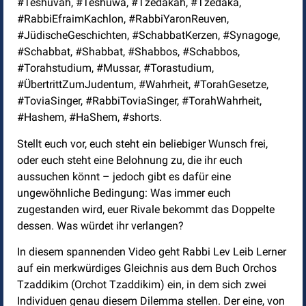
#Teshuvah, #Teshuwa, #Tzedakah, #Tzedaka,
#RabbiEfraimKachlon, #RabbiYaronReuven,
#JüdischeGeschichten, #SchabbatKerzen, #Synagoge,
#Schabbat, #Shabbat, #Shabbos, #Schabbos,
#Torahstudium, #Mussar, #Torastudium,
#ÜbertrittZumJudentum, #Wahrheit, #TorahGesetze,
#ToviaSinger, #RabbiToviaSinger, #TorahWahrheit,
#Hashem, #HaShem, #shorts.
Stellt euch vor, euch steht ein beliebiger Wunsch frei,
oder euch steht eine Belohnung zu, die ihr euch
aussuchen könnt – jedoch gibt es dafür eine
ungewöhnliche Bedingung: Was immer euch
zugestanden wird, euer Rivale bekommt das Doppelte
dessen. Was würdet ihr verlangen?
In diesem spannenden Video geht Rabbi Lev Leib Lerner
auf ein merkwürdiges Gleichnis aus dem Buch Orchos
Tzaddikim (Orchot Tzaddikim) ein, in dem sich zwei
Individuen genau diesem Dilemma stellen. Der eine, von