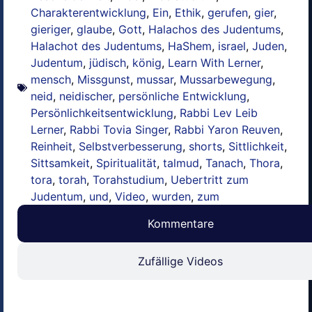
Charakterentwicklung
,
Ein
,
Ethik
,
gerufen
,
gier
,
gieriger
,
glaube
,
Gott
,
Halachos des Judentums
,
Halachot des Judentums
,
HaShem
,
israel
,
Juden
,
Judentum
,
jüdisch
,
könig
,
Learn With Lerner
,
mensch
,
Missgunst
,
mussar
,
Mussarbewegung
,
neid
,
neidischer
,
persönliche Entwicklung
,
Persönlichkeitsentwicklung
,
Rabbi Lev Leib
Lerner
,
Rabbi Tovia Singer
,
Rabbi Yaron Reuven
,
Reinheit
,
Selbstverbesserung
,
shorts
,
Sittlichkeit
,
Sittsamkeit
,
Spiritualität
,
talmud
,
Tanach
,
Thora
,
tora
,
torah
,
Torahstudium
,
Uebertritt zum
Judentum
,
und
,
Video
,
wurden
,
zum
Kommentare
Zufällige Videos