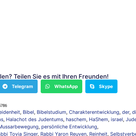
len? Teilen Sie es mit Ihren Freunden!
Telegram
WhatsApp
Skype
5786
eidenheit
,
Bibel
,
Bibelstudium
,
Charakterentwicklung
,
der
,
d
ms
,
Halachot des Judentums
,
haschem
,
HaShem
,
israel
,
Jud
Mussarbewegung
,
persönliche Entwicklung
,
bbi Tovia Singer
,
Rabbi Yaron Reuven
,
Reinheit
,
Selbstverb