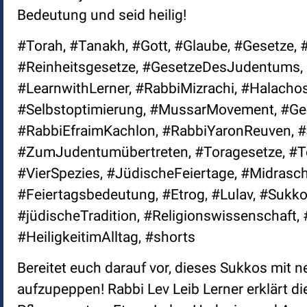
Bedeutung und seid heilig!
#Torah, #Tanakh, #Gott, #Glaube, #Gesetze, #
#Reinheitsgesetze, #GesetzeDesJudentums, 
#LearnwithLerner, #RabbiMizrachi, #Halachos
#Selbstoptimierung, #MussarMovement, #Ges
#RabbiEfraimKachlon, #RabbiYaronReuven, #
#ZumJudentumübertreten, #Toragesetze, #To
#VierSpezies, #JüdischeFeiertage, #Midrasch
#Feiertagsbedeutung, #Etrog, #Lulav, #Sukko
#jüdischeTradition, #Religionswissenschaft
#HeiligkeitimAlltag, #shorts
Bereitet euch darauf vor, dieses Sukkos mit 
aufzupeppen! Rabbi Lev Leib Lerner erklärt di