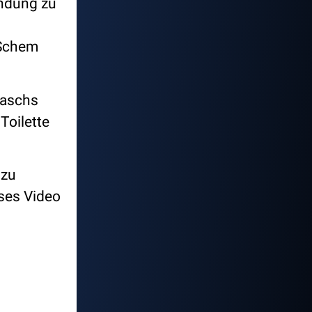
indung zu
aSchem
raschs
Toilette
 zu
eses Video