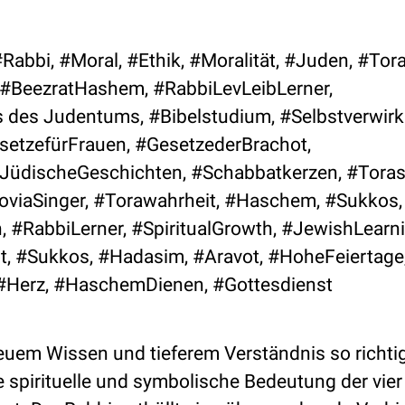
Rabbi, #Moral, #Ethik, #Moralität, #Juden, #Tor
#BeezratHashem, #RabbiLevLeibLerner,
 des Judentums, #Bibelstudium, #Selbstverwirk
etzefürFrauen, #GesetzederBrachot,
JüdischeGeschichten, #Schabbatkerzen, #Toras
viaSinger, #Torawahrheit, #Haschem, #Sukkos,
, #RabbiLerner, #SpiritualGrowth, #JewishLearni
t, #Sukkos, #Hadasim, #Aravot, #HoheFeiertage
, #Herz, #HaschemDienen, #Gottesdienst
neuem Wissen und tieferem Verständnis so richti
e spirituelle und symbolische Bedeutung der vier