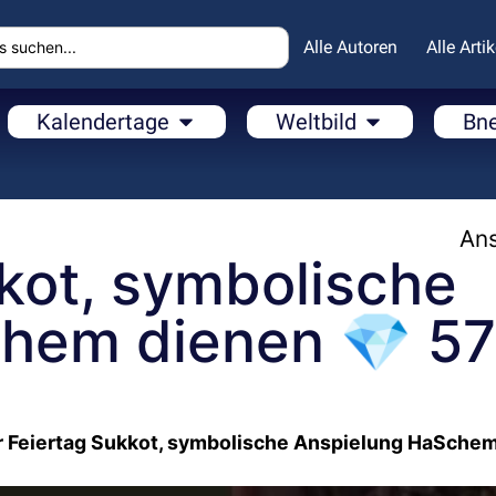
Alle Autoren
Alle Artik
Kalendertage
Weltbild
Bn
Ans
kot, symbolische
chem dienen 💎 5
r Feiertag Sukkot, symbolische Anspielung HaSche