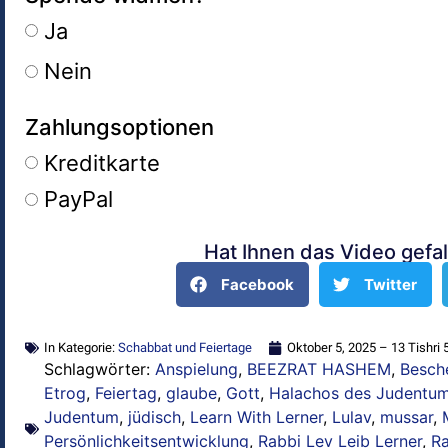
Ja
Nein
Zahlungsoptionen
Kreditkarte
PayPal
Hat Ihnen das Video gefal
Alternative:
Facebook
Twitter
In Kategorie:
Schabbat und Feiertage
Oktober 5, 2025 – 13 Tishri 
Schlagwörter:
Anspielung
,
BEEZRAT HASHEM
,
Besch
Etrog
,
Feiertag
,
glaube
,
Gott
,
Halachos des Judentu
Judentum
,
jüdisch
,
Learn With Lerner
,
Lulav
,
mussar
,
Persönlichkeitsentwicklung
,
Rabbi Lev Leib Lerner
,
Ra