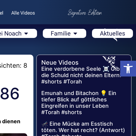
el
Alle Videos
ei Noach
Familie
Aktuelles
Open
Neue Videos
ichten: 8
Eine verdorbene Seele ☠️ Gib
die Schuld nicht deinen Eltern!
#shorts #Torah
786
Emunah und Bitachon 💡 Ein
tiefer Blick auf göttliches
Eingreifen in unser Leben
#Torah #shorts
m dienen
🦟 Eine Mücke am Esstisch
töten. Wer hat recht? (Antwort)