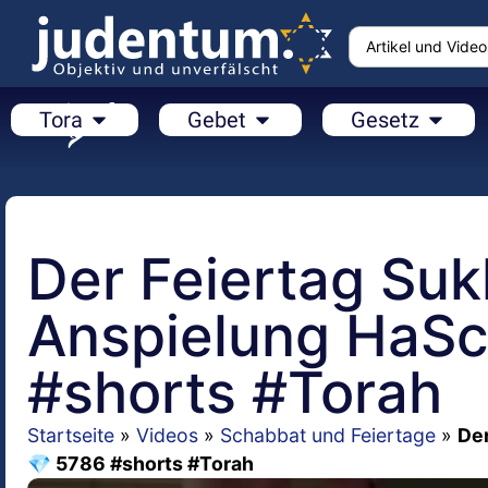
Tora
Gebet
Gesetz
Der Feiertag Suk
Anspielung HaS
#shorts #Torah
Startseite
»
Videos
»
Schabbat und Feiertage
»
De
💎 5786 #shorts #Torah