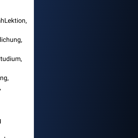
ahLektion,
lichung,
tudium,
ng,
,
g