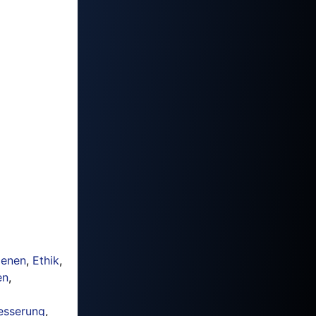
ienen
,
Ethik
,
en
,
esserung
,