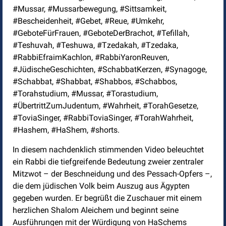
#Mussar, #Mussarbewegung, #Sittsamkeit,
#Bescheidenheit, #Gebet, #Reue, #Umkehr,
#GeboteFürFrauen, #GeboteDerBrachot, #Tefillah,
#Teshuvah, #Teshuwa, #Tzedakah, #Tzedaka,
#RabbiEfraimKachlon, #RabbiYaronReuven,
#JüdischeGeschichten, #SchabbatKerzen, #Synagoge,
#Schabbat, #Shabbat, #Shabbos, #Schabbos,
#Torahstudium, #Mussar, #Torastudium,
#ÜbertrittZumJudentum, #Wahrheit, #TorahGesetze,
#ToviaSinger, #RabbiToviaSinger, #TorahWahrheit,
#Hashem, #HaShem, #shorts.
In diesem nachdenklich stimmenden Video beleuchtet
ein Rabbi die tiefgreifende Bedeutung zweier zentraler
Mitzwot – der Beschneidung und des Pessach-Opfers –,
die dem jüdischen Volk beim Auszug aus Ägypten
gegeben wurden. Er begrüßt die Zuschauer mit einem
herzlichen Shalom Aleichem und beginnt seine
Ausführungen mit der Würdigung von HaSchems