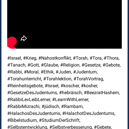
#Israel, #Krieg, #Nahostkonflikt, #Torah, #Tora, #Thora,
#Tanach, #Gott, #Glaube, #Religion, #Gesetze, #Gebote,
#Rabbi, #Moral, #Ethik, #Juden, #Judentum,
#Torahunterricht, #Torahlektion, #TorahVortrag,
#Reinheitsgebote, #Israel, #koscher, #kosher,
#GesetzeDesJudentums, #hebräisch, #BeezratHashem,
#RabbiLevLeibLerner, #LearnWithLerner,
#RabbiMizrachi, #jüdisch, #Rambam,
#HalachosDesJudentums, #HalachotDesJudentums,
#Bibelstudium, #StudiumDerSchrift,
#Selbstentwicklung, #Selbstverbesserung, #Gebete,