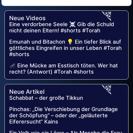
Alternative:
Neue Videos
Eine verdorbene Seele ☠️ Gib die Schuld
nicht deinen Eltern! #shorts #Torah
Emunah und Bitachon 💡 Ein tiefer Blick auf
göttliches Eingreifen in unser Leben #Torah
#shorts
🦟 Eine Mücke am Esstisch töten. Wer hat
recht? (Antwort) #Torah #shorts
Neue Artikel
Schabbat – der große Tikkun
Pinchas: „Die Verschiebung der Grundlage
der Schöpfung“ – oder der „geläuterte
Eiferersucht“ Kains
Ein Volk wie ein Löwe – Als Mosche die Frau