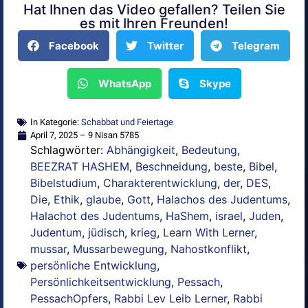
Hat Ihnen das Video gefallen? Teilen Sie
Alternative:
es mit Ihren Freunden!
Facebook
Twitter
Telegram
WhatsApp
Skype
In Kategorie:
Schabbat und Feiertage
April 7, 2025 – 9 Nisan 5785
Schlagwörter:
Abhängigkeit
,
Bedeutung
,
BEEZRAT HASHEM
,
Beschneidung
,
beste
,
Bibel
,
Bibelstudium
,
Charakterentwicklung
,
der
,
DES
,
Die
,
Ethik
,
glaube
,
Gott
,
Halachos des Judentums
,
Halachot des Judentums
,
HaShem
,
israel
,
Juden
,
Judentum
,
jüdisch
,
krieg
,
Learn With Lerner
,
mussar
,
Mussarbewegung
,
Nahostkonflikt
,
persönliche Entwicklung
,
Persönlichkeitsentwicklung
,
Pessach
,
PessachOpfers
,
Rabbi Lev Leib Lerner
,
Rabbi