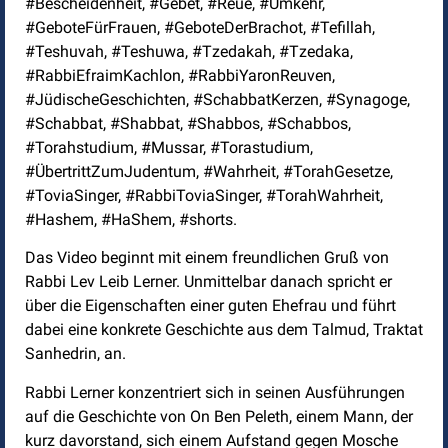
#Bescheidenheit, #Gebet, #Reue, #Umkehr,
#GeboteFürFrauen, #GeboteDerBrachot, #Tefillah,
#Teshuvah, #Teshuwa, #Tzedakah, #Tzedaka,
#RabbiEfraimKachlon, #RabbiYaronReuven,
#JüdischeGeschichten, #SchabbatKerzen, #Synagoge,
#Schabbat, #Shabbat, #Shabbos, #Schabbos,
#Torahstudium, #Mussar, #Torastudium,
#ÜbertrittZumJudentum, #Wahrheit, #TorahGesetze,
#ToviaSinger, #RabbiToviaSinger, #TorahWahrheit,
#Hashem, #HaShem, #shorts.
Das Video beginnt mit einem freundlichen Gruß von
Rabbi Lev Leib Lerner. Unmittelbar danach spricht er
über die Eigenschaften einer guten Ehefrau und führt
dabei eine konkrete Geschichte aus dem Talmud, Traktat
Sanhedrin, an.
Rabbi Lerner konzentriert sich in seinen Ausführungen
auf die Geschichte von On Ben Peleth, einem Mann, der
kurz davorstand, sich einem Aufstand gegen Mosche