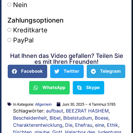
Nein
Zahlungsoptionen
Kreditkarte
PayPal
Hat Ihnen das Video gefallen? Teilen Sie
Alternative:
es mit Ihren Freunden!
Facebook
Twitter
Telegram
WhatsApp
Skype
In Kategorie:
Allgemein
Juni 30, 2025 – 4 Tammuz 5785
Schlagwörter:
aufbaut
,
BEEZRAT HASHEM
,
Bescheidenheit
,
Bibel
,
Bibelstudium
,
Boese
,
Charakterentwicklung
,
Die
,
Ehefrau
,
eine
,
Ethik
,
fürchten
,
glaube
,
Gott
,
Halachos des Judentums
,