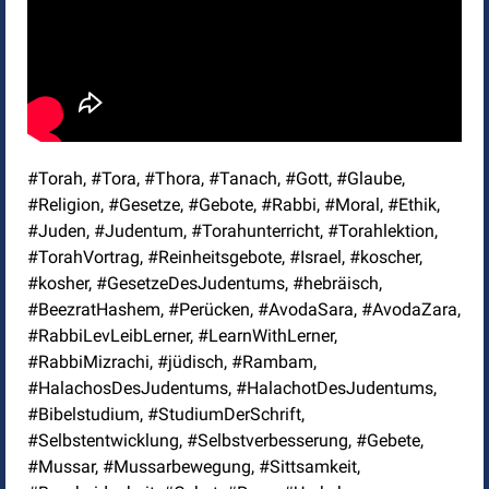
#Torah, #Tora, #Thora, #Tanach, #Gott, #Glaube,
#Religion, #Gesetze, #Gebote, #Rabbi, #Moral, #Ethik,
#Juden, #Judentum, #Torahunterricht, #Torahlektion,
#TorahVortrag, #Reinheitsgebote, #Israel, #koscher,
#kosher, #GesetzeDesJudentums, #hebräisch,
#BeezratHashem, #Perücken, #AvodaSara, #AvodaZara,
#RabbiLevLeibLerner, #LearnWithLerner,
#RabbiMizrachi, #jüdisch, #Rambam,
#HalachosDesJudentums, #HalachotDesJudentums,
#Bibelstudium, #StudiumDerSchrift,
#Selbstentwicklung, #Selbstverbesserung, #Gebete,
#Mussar, #Mussarbewegung, #Sittsamkeit,