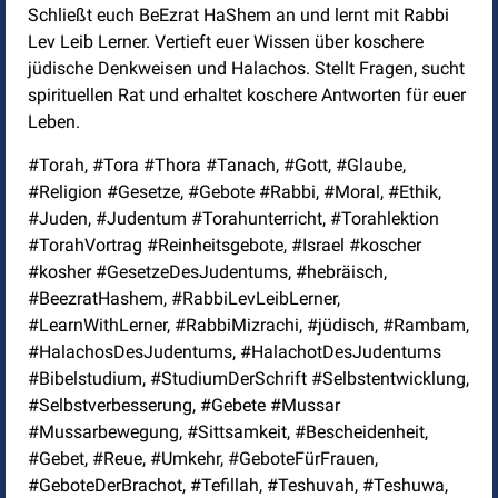
Schließt euch BeEzrat HaShem an und lernt mit Rabbi
Lev Leib Lerner. Vertieft euer Wissen über koschere
jüdische Denkweisen und Halachos. Stellt Fragen, sucht
spirituellen Rat und erhaltet koschere Antworten für euer
Leben.
#Torah, #Tora #Thora #Tanach, #Gott, #Glaube,
#Religion #Gesetze, #Gebote #Rabbi, #Moral, #Ethik,
#Juden, #Judentum #Torahunterricht, #Torahlektion
#TorahVortrag #Reinheitsgebote, #Israel #koscher
#kosher #GesetzeDesJudentums, #hebräisch,
#BeezratHashem, #RabbiLevLeibLerner,
#LearnWithLerner, #RabbiMizrachi, #jüdisch, #Rambam,
#HalachosDesJudentums, #HalachotDesJudentums
#Bibelstudium, #StudiumDerSchrift #Selbstentwicklung,
#Selbstverbesserung, #Gebete #Mussar
#Mussarbewegung, #Sittsamkeit, #Bescheidenheit,
#Gebet, #Reue, #Umkehr, #GeboteFürFrauen,
#GeboteDerBrachot, #Tefillah, #Teshuvah, #Teshuwa,