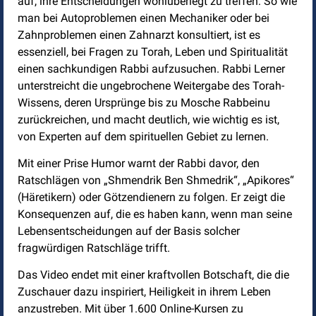
auf, ihre Entscheidungen wohlüberlegt zu treffen: So wie
man bei Autoproblemen einen Mechaniker oder bei
Zahnproblemen einen Zahnarzt konsultiert, ist es
essenziell, bei Fragen zu Torah, Leben und Spiritualität
einen sachkundigen Rabbi aufzusuchen. Rabbi Lerner
unterstreicht die ungebrochene Weitergabe des Torah-
Wissens, deren Ursprünge bis zu Mosche Rabbeinu
zurückreichen, und macht deutlich, wie wichtig es ist,
von Experten auf dem spirituellen Gebiet zu lernen.
Mit einer Prise Humor warnt der Rabbi davor, den
Ratschlägen von „Shmendrik Ben Shmedrik“, „Apikores“
(Häretikern) oder Götzendienern zu folgen. Er zeigt die
Konsequenzen auf, die es haben kann, wenn man seine
Lebensentscheidungen auf der Basis solcher
fragwürdigen Ratschläge trifft.
Das Video endet mit einer kraftvollen Botschaft, die die
Zuschauer dazu inspiriert, Heiligkeit in ihrem Leben
anzustreben. Mit über 1.600 Online-Kursen zu