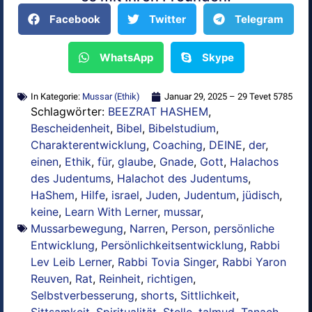
Facebook
Twitter
Telegram
WhatsApp
Skype
In Kategorie:
Mussar (Ethik)
Januar 29, 2025 – 29 Tevet 5785
Schlagwörter:
BEEZRAT HASHEM
,
Bescheidenheit
,
Bibel
,
Bibelstudium
,
Charakterentwicklung
,
Coaching
,
DEINE
,
der
,
einen
,
Ethik
,
für
,
glaube
,
Gnade
,
Gott
,
Halachos
des Judentums
,
Halachot des Judentums
,
HaShem
,
Hilfe
,
israel
,
Juden
,
Judentum
,
jüdisch
,
keine
,
Learn With Lerner
,
mussar
,
Mussarbewegung
,
Narren
,
Person
,
persönliche
Entwicklung
,
Persönlichkeitsentwicklung
,
Rabbi
Lev Leib Lerner
,
Rabbi Tovia Singer
,
Rabbi Yaron
Reuven
,
Rat
,
Reinheit
,
richtigen
,
Selbstverbesserung
,
shorts
,
Sittlichkeit
,