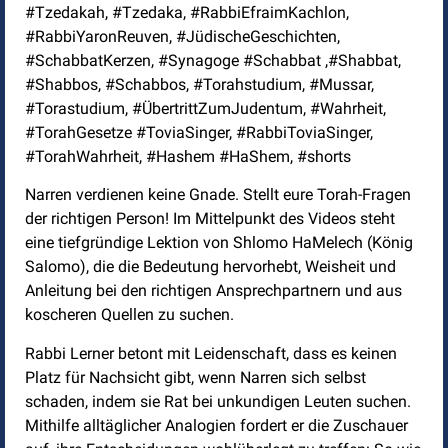
#Tzedakah, #Tzedaka, #RabbiEfraimKachlon,
#RabbiYaronReuven, #JüdischeGeschichten,
#SchabbatKerzen, #Synagoge #Schabbat ,#Shabbat,
#Shabbos, #Schabbos, #Torahstudium, #Mussar,
#Torastudium, #ÜbertrittZumJudentum, #Wahrheit,
#TorahGesetze #ToviaSinger, #RabbiToviaSinger,
#TorahWahrheit, #Hashem #HaShem, #shorts
Narren verdienen keine Gnade. Stellt eure Torah-Fragen
der richtigen Person! Im Mittelpunkt des Videos steht
eine tiefgründige Lektion von Shlomo HaMelech (König
Salomo), die die Bedeutung hervorhebt, Weisheit und
Anleitung bei den richtigen Ansprechpartnern und aus
koscheren Quellen zu suchen.
Rabbi Lerner betont mit Leidenschaft, dass es keinen
Platz für Nachsicht gibt, wenn Narren sich selbst
schaden, indem sie Rat bei unkundigen Leuten suchen.
Mithilfe alltäglicher Analogien fordert er die Zuschauer