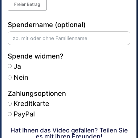
Freier Betrag
Spendername (optional)
Spende widmen?
Ja
Nein
Zahlungsoptionen
Kreditkarte
PayPal
Hat Ihnen das Video gefallen? Teilen Sie
Alternative:
es mit Ihren Freunden!