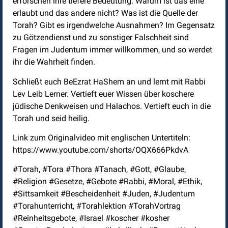
erforschen ihre tiefere Bedeutung. Warum ist das eine
erlaubt und das andere nicht? Was ist die Quelle der
Torah? Gibt es irgendwelche Ausnahmen? Im Gegensatz
zu Götzendienst und zu sonstiger Falschheit sind
Fragen im Judentum immer willkommen, und so werdet
ihr die Wahrheit finden.
Schließt euch BeEzrat HaShem an und lernt mit Rabbi
Lev Leib Lerner. Vertieft euer Wissen über koschere
jüdische Denkweisen und Halachos. Vertieft euch in die
Torah und seid heilig.
Link zum Originalvideo mit englischen Untertiteln:
https://www.youtube.com/shorts/OQX666PkdvA
#Torah, #Tora #Thora #Tanach, #Gott, #Glaube,
#Religion #Gesetze, #Gebote #Rabbi, #Moral, #Ethik,
#Sittsamkeit #Bescheidenheit #Juden, #Judentum
#Torahunterricht, #Torahlektion #TorahVortrag
#Reinheitsgebote, #Israel #koscher #kosher