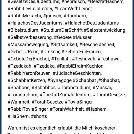
#GesetzeDesJudentums, #hebräisch, #BeezratHashem,
#RabbiLevLeibLerner, #LearnWithLerner,
#RabbiMizrachi, #jüdisch, #Rambam,
#HalachosDesJudentums, #HalachotDesJudentums
#Bibelstudium, #StudiumDerSchrift #Selbstentwicklung,
#Selbstverbesserung, #Gebete #Mussar
#Mussarbewegung, #Sittsamkeit, #Bescheidenheit,
#Gebet, #Reue, #Umkehr, #GeboteFürFrauen,
#GeboteDerBrachot, #Tefillah, #Teshuvah, #Teshuwa,
#Tzedakah, #Tzedaka, #RabbiEfraimKachlon,
#RabbiYaronReuven, #JüdischeGeschichten,
#SchabbatKerzen, #Synagoge #Schabbat ,#Shabbat,
#Shabbos, #Schabbos, #Torahstudium, #Mussar,
#Torastudium, #ÜbertrittZumJudentum, #TorahGesetze,
#Wahrheit, #TorahGesetze #ToviaSinger,
#RabbiToviaSinger, #TorahWahrheit, #Hashem
#HaShem, #shorts
Warum ist es eigentlich erlaubt, die Milch koscherer