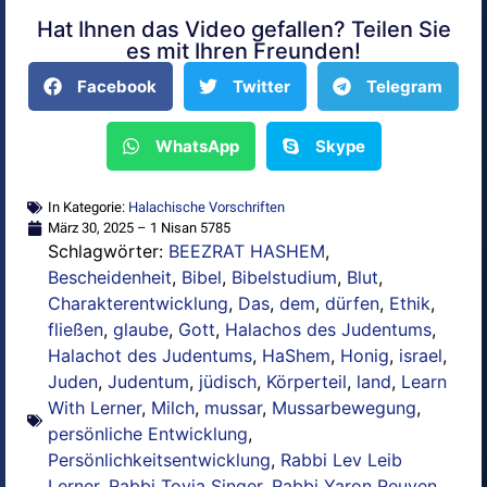
Hat Ihnen das Video gefallen? Teilen Sie
Alternative:
es mit Ihren Freunden!
Facebook
Twitter
Telegram
WhatsApp
Skype
In Kategorie:
Halachische Vorschriften
März 30, 2025 – 1 Nisan 5785
Schlagwörter:
BEEZRAT HASHEM
,
Bescheidenheit
,
Bibel
,
Bibelstudium
,
Blut
,
Charakterentwicklung
,
Das
,
dem
,
dürfen
,
Ethik
,
fließen
,
glaube
,
Gott
,
Halachos des Judentums
,
Halachot des Judentums
,
HaShem
,
Honig
,
israel
,
Juden
,
Judentum
,
jüdisch
,
Körperteil
,
land
,
Learn
With Lerner
,
Milch
,
mussar
,
Mussarbewegung
,
persönliche Entwicklung
,
Persönlichkeitsentwicklung
,
Rabbi Lev Leib
Lerner
,
Rabbi Tovia Singer
,
Rabbi Yaron Reuven
,