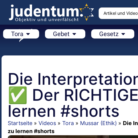
Tora
Gebet
Gesetz
Die Interpretatio
✅ Der RICHTIGE
lernen #shorts
Startseite
»
Videos
»
Tora
»
Mussar (Ethik)
»
Die I
zu lernen #shorts