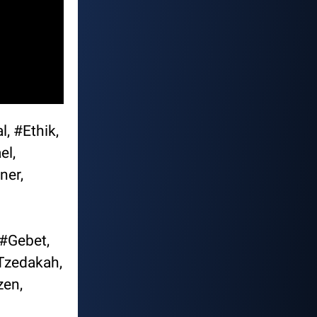
, #Ethik,
el,
ner,
#Gebet,
Tzedakah,
zen,