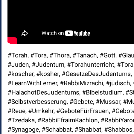
#Torah, #Tora, #Thora, #Tanach, #Gott, #Glau
#Juden, #Judentum, #Torahunterricht, #Torahl
#koscher, #kosher, #GesetzeDesJudentums, 
#LearnWithLerner, #RabbiMizrachi, #jüdisc
#HalachotDesJudentums, #Bibelstudium, #St
#Selbstverbesserung, #Gebete, #Mussar, #Mu
#Reue, #Umkehr, #GeboteFürFrauen, #Gebote
#Tzedaka, #RabbiEfraimKachlon, #RabbiYaro
#Synagoge, #Schabbat, #Shabbat, #Shabbos,