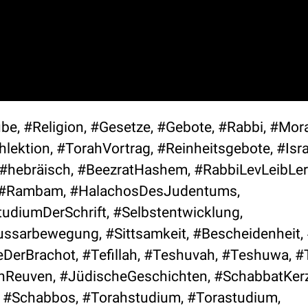
be, #Religion, #Gesetze, #Gebote, #Rabbi, #Moral
ektion, #TorahVortrag, #Reinheitsgebote, #Isra
#hebräisch, #BeezratHashem, #RabbiLevLeibLer
h, #Rambam, #HalachosDesJudentums,
udiumDerSchrift, #Selbstentwicklung,
ssarbewegung, #Sittsamkeit, #Bescheidenheit, 
DerBrachot, #Tefillah, #Teshuvah, #Teshuwa, #
nReuven, #JüdischeGeschichten, #SchabbatKer
 #Schabbos, #Torahstudium, #Torastudium,