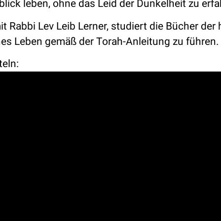
ck leben, ohne das Leid der Dunkelheit zu erfa
 Rabbi Lev Leib Lerner, studiert die Bücher der 
enes Leben gemäß der Torah-Anleitung zu führen.
teln: