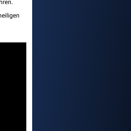
hren.
heiligen