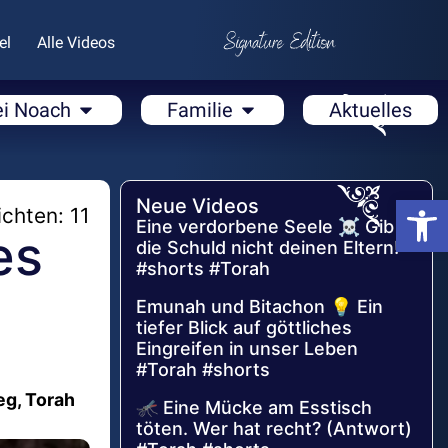
el
Alle Videos
ei Noach
Familie
Aktuelles
Open
Neue Videos
chten: 11
Eine verdorbene Seele ☠️ Gib
es
die Schuld nicht deinen Eltern!
#shorts #Torah
Emunah und Bitachon 💡 Ein
tiefer Blick auf göttliches
Eingreifen in unser Leben
#Torah #shorts
eg, Torah
🦟 Eine Mücke am Esstisch
töten. Wer hat recht? (Antwort)