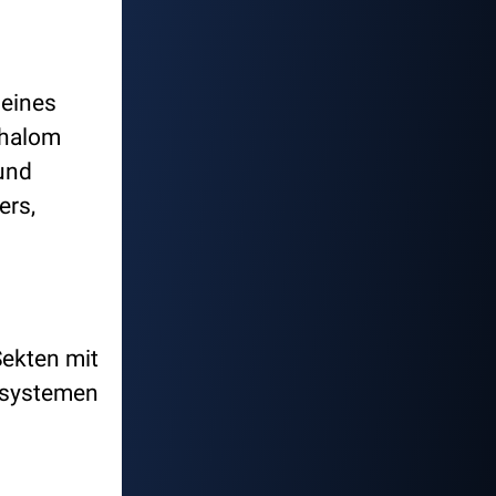
eines
chalom
und
ers,
Sekten mit
nssystemen