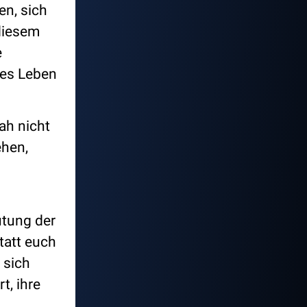
en, sich
 diesem
e
ges Leben
rah nicht
ehen,
utung der
tatt euch
 sich
t, ihre