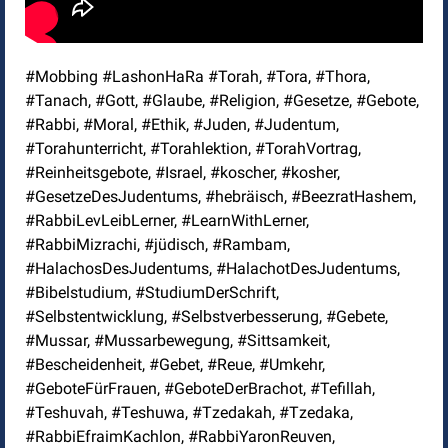
#Mobbing #LashonHaRa #Torah, #Tora, #Thora,
#Tanach, #Gott, #Glaube, #Religion, #Gesetze, #Gebote,
#Rabbi, #Moral, #Ethik, #Juden, #Judentum,
#Torahunterricht, #Torahlektion, #TorahVortrag,
#Reinheitsgebote, #Israel, #koscher, #kosher,
#GesetzeDesJudentums, #hebräisch, #BeezratHashem,
#RabbiLevLeibLerner, #LearnWithLerner,
#RabbiMizrachi, #jüdisch, #Rambam,
#HalachosDesJudentums, #HalachotDesJudentums,
#Bibelstudium, #StudiumDerSchrift,
#Selbstentwicklung, #Selbstverbesserung, #Gebete,
#Mussar, #Mussarbewegung, #Sittsamkeit,
#Bescheidenheit, #Gebet, #Reue, #Umkehr,
#GeboteFürFrauen, #GeboteDerBrachot, #Tefillah,
#Teshuvah, #Teshuwa, #Tzedakah, #Tzedaka,
#RabbiEfraimKachlon, #RabbiYaronReuven,