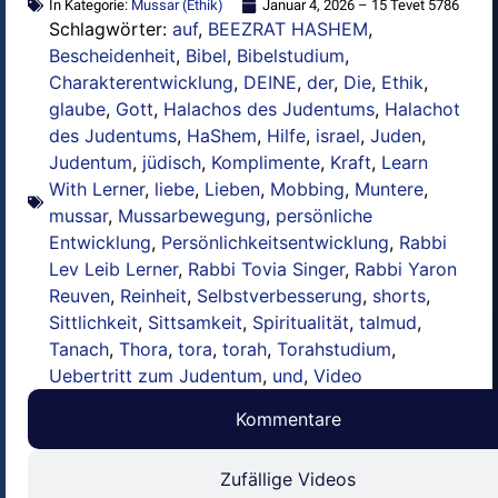
In Kategorie:
Mussar (Ethik)
Januar 4, 2026 – 15 Tevet 5786
Schlagwörter:
auf
,
BEEZRAT HASHEM
,
Bescheidenheit
,
Bibel
,
Bibelstudium
,
Charakterentwicklung
,
DEINE
,
der
,
Die
,
Ethik
,
glaube
,
Gott
,
Halachos des Judentums
,
Halachot
des Judentums
,
HaShem
,
Hilfe
,
israel
,
Juden
,
Judentum
,
jüdisch
,
Komplimente
,
Kraft
,
Learn
With Lerner
,
liebe
,
Lieben
,
Mobbing
,
Muntere
,
mussar
,
Mussarbewegung
,
persönliche
Entwicklung
,
Persönlichkeitsentwicklung
,
Rabbi
Lev Leib Lerner
,
Rabbi Tovia Singer
,
Rabbi Yaron
Reuven
,
Reinheit
,
Selbstverbesserung
,
shorts
,
Sittlichkeit
,
Sittsamkeit
,
Spiritualität
,
talmud
,
Tanach
,
Thora
,
tora
,
torah
,
Torahstudium
,
Uebertritt zum Judentum
,
und
,
Video
Kommentare
Zufällige Videos