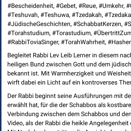
#Bescheidenheit, #Gebet, #Reue, #Umkehr, #
#Teshuvah, #Teshuwa, #Tzedakah, #Tzedaka
#JüdischeGeschichten, #SchabbatKerzen, #S
#Torahstudium, #Torastudium, #ÜbertrittZum
#RabbiToviaSinger, #TorahWahrheit, #Hashe
Begleitet Rabbi Lev Leib Lerner in diesem na
heiligen Bund zwischen Gott und dem jüdisch
bekannt ist. Mit Warmherzigkeit und Weishei
wirft dabei ein Licht auf ein kontroverses T
Der Rabbi beginnt seine Ausführungen mit der
erwählt hat, für die der Schabbos als kostba
Verbindung zwischen dem Schabbos und dem
Video, als der Rabbi die heikle Angelegenhei