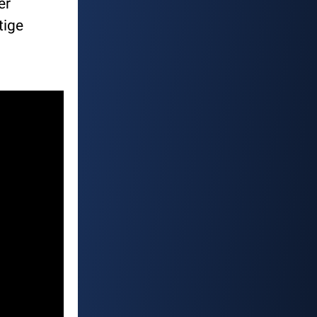
er
tige