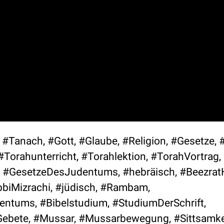
 #Tanach, #Gott, #Glaube, #Religion, #Gesetze, 
Torahunterricht, #Torahlektion, #TorahVortrag,
er, #GesetzeDesJudentums, #hebräisch, #Beezra
bbiMizrachi, #jüdisch, #Rambam,
tums, #Bibelstudium, #StudiumDerSchrift,
Gebete, #Mussar, #Mussarbewegung, #Sittsamke