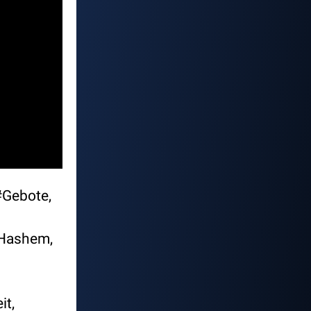
#Gebote,
tHashem,
it,