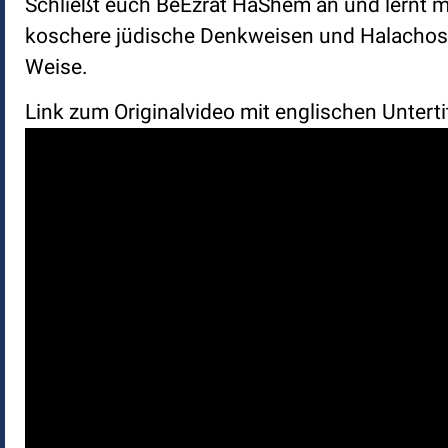
Schließt euch BeEzrat HaShem an und lernt mi
koschere jüdische Denkweisen und Halachos. 
Weise.
Link zum Originalvideo mit englischen Unterti