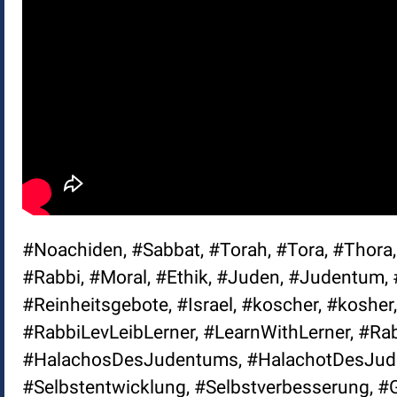
#Noachiden, #Sabbat, #Torah, #Tora, #Thora,
#Rabbi, #Moral, #Ethik, #Juden, #Judentum, #
#Reinheitsgebote, #Israel, #koscher, #kosh
#RabbiLevLeibLerner, #LearnWithLerner, #Ra
#HalachosDesJudentums, #HalachotDesJuden
#Selbstentwicklung, #Selbstverbesserung, #