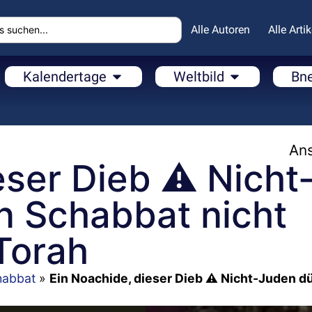
Alle Autoren
Alle Artik
Kalendertage
Weltbild
Bn
Ans
eser Dieb ⚠️ Nicht
n Schabbat nicht
Torah
habbat
»
Ein Noachide, dieser Dieb ⚠️ Nicht-Juden d