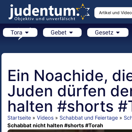
Tora
Gebet
Gesetz
Ein Noachide, di
Juden dürfen de
halten #shorts #
Startseite
»
Videos
»
Schabbat und Feiertage
»
Sc
Schabbat nicht halten #shorts #Torah