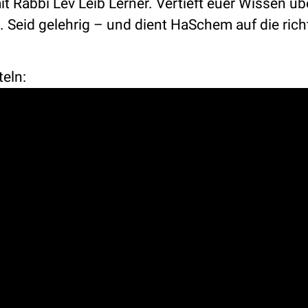
t Rabbi Lev Leib Lerner. Vertieft euer Wissen üb
Seid gelehrig – und dient HaSchem auf die rich
teln: