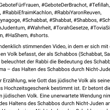
GeboteFürFrauen, #GeboteDerBrachot, #Tefillah,
, #RabbiEfraimKachlon, #RabbiYaronReuven,
ynagoge, #Schabbat, #Shabbat, #Shabbos, #Sc
Judentum, #Wahrheit, #TorahGesetze, #ToviaSi
m, #HaShem, #shorts.
chdenklich stimmenden Video, in dem er sich mi
en Volk befasst, der als Schabbos (Schabbat, Sa
t beleuchtet der Rabbi die Bedeutung des Schab
hema – das Halten des Schabbos durch Nicht-Jud
 Erzählung, wie Gott das jüdische Volk als seine
res Hochzeitsgeschenk bestimmt ist. Er betont di
 jüdischen Volk. Eine unerwartete Wendung ni
t des Haltens des Schabbos durch Nicht-Juden an