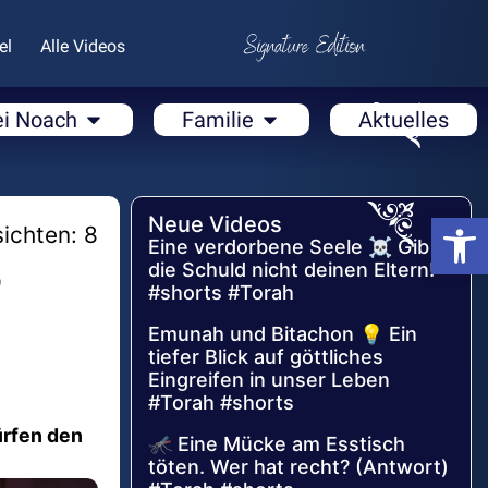
el
Alle Videos
ei Noach
Familie
Aktuelles
Open
Neue Videos
ichten: 8
Eine verdorbene Seele ☠️ Gib
-
die Schuld nicht deinen Eltern!
#shorts #Torah
Emunah und Bitachon 💡 Ein
tiefer Blick auf göttliches
Eingreifen in unser Leben
#Torah #shorts
ürfen den
🦟 Eine Mücke am Esstisch
töten. Wer hat recht? (Antwort)