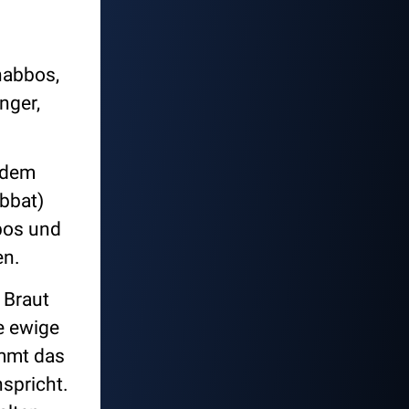
habbos,
nger,
t dem
bbat)
bos und
en.
 Braut
e ewige
mmt das
spricht.