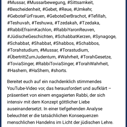
#Mussar, #Mussarbewegung, #Sittsamkeit,
#Bescheidenheit, #Gebet, #Reue, #Umkehr,
#GeboteFürFrauen, #GeboteDerBrachot, #Tefillah,
#Teshuvah, #Teshuwa, #Tzedakah, #Tzedaka,
#RabbiEfraimKachlon, #RabbiYaronReuven,
#JüdischeGeschichten, #SchabbatKerzen, #Synagoge,
#Schabbat, #Shabbat, #Shabbos, #Schabbos,
#Torahstudium, #Mussar, #Torastudium,
#ÜbertrittZumJudentum, #Wahrheit, #TorahGesetze,
#ToviaSinger, #RabbiToviaSinger, #TorahWahrheit,
#Hashem, #HaShem, #shorts.
Bereitet euch auf ein nachdenklich stimmendes
YouTube-Video vor, das herausfordert und aufklärt –
präsentiert von einem engagierten Rabbi, der sich
intensiv mit dem Konzept göttlicher Liebe
auseinandersetzt. In einer tiefgehenden Analyse
beleuchtet er die tatsächlichen Konsequenzen
menschlichen Handelns im Licht der jüdischen Lehre.