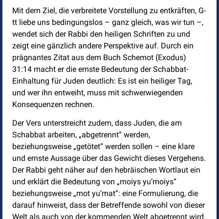
Mit dem Ziel, die verbreitete Vorstellung zu entkräften, G-
tt liebe uns bedingungslos – ganz gleich, was wir tun –,
wendet sich der Rabbi den heiligen Schriften zu und
zeigt eine gänzlich andere Perspektive auf. Durch ein
prägnantes Zitat aus dem Buch Schemot (Exodus)
31:14 macht er die ernste Bedeutung der Schabbat-
Einhaltung für Juden deutlich: Es ist ein heiliger Tag,
und wer ihn entweiht, muss mit schwerwiegenden
Konsequenzen rechnen.
Der Vers unterstreicht zudem, dass Juden, die am
Schabbat arbeiten, „abgetrennt“ werden,
beziehungsweise „getötet“ werden sollen – eine klare
und ernste Aussage über das Gewicht dieses Vergehens.
Der Rabbi geht näher auf den hebräischen Wortlaut ein
und erklärt die Bedeutung von „moiys yu’moiys“
beziehungsweise „mot yu’mat“: eine Formulierung, die
darauf hinweist, dass der Betreffende sowohl von dieser
Welt als auch von der kommenden Welt abgetrennt wird.