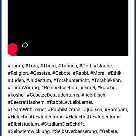
#Torah, #Tora, #Thora, #Tanach, #Gott, #Glaube,
#Religion, #Gesetze, #Gebote, #Rabbi, #Moral, #Ethik,
#Juden, #Judentum, #Torahunterricht, #Torahlektion,
#TorahVortrag, #Reinheitsgebote, #Israel, #koscher,
#kosher, #GesetzeDesJudentums, #hebräisch,
#BeezratHashem, #RabbiLevLeibLerner,
#LearnWithLerner, #RabbiMizrachi, #jüdisch, #Rambam,
#HalachosDesJudentums, #HalachotDesJudentums,
#Bibelstudium, #StudiumDerSchrift,
#Selbstentwicklung, #Selbstverbesserung, #Gebete,