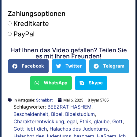
Zahlungsoptionen
Kreditkarte
PayPal
Hat Ihnen das Video gefallen? Teilen Sie
Alternative:
es mit Ihren Freunden!
Facebook
Twitter
Telegram
WhatsApp
Skype
In Kategorie:
Schabbat
Mai 6, 2025 – 8 Iyyar 5785
Schlagwörter:
BEEZRAT HASHEM
,
Bescheidenheit
,
Bibel
,
Bibelstudium
,
Charakterentwicklung
,
egal
,
Ethik
,
glaube
,
Gott
,
Gott liebt dich
,
Halachos des Judentums
,
Halachot des Judentums
,
haschem
,
HaShem
,
Ich
,