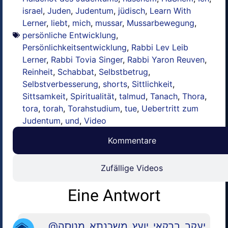
israel
,
Juden
,
Judentum
,
jüdisch
,
Learn With
Lerner
,
liebt
,
mich
,
mussar
,
Mussarbewegung
,
persönliche Entwicklung
,
Persönlichkeitsentwicklung
,
Rabbi Lev Leib
Lerner
,
Rabbi Tovia Singer
,
Rabbi Yaron Reuven
,
Reinheit
,
Schabbat
,
Selbstbetrug
,
Selbstverbesserung
,
shorts
,
Sittlichkeit
,
Sittsamkeit
,
Spiritualität
,
talmud
,
Tanach
,
Thora
,
tora
,
torah
,
Torahstudium
,
tue
,
Uebertritt zum
Judentum
,
und
,
Video
Kommentare
Zufällige Videos
Eine Antwort
@יעקב_ברקאי_יועץ_משכנתא_מנוסה