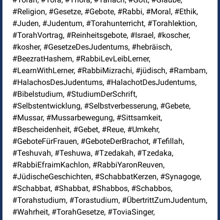
#Religion, #Gesetze, #Gebote, #Rabbi, #Moral, #Ethik,
#Juden, #Judentum, #Torahunterricht, #Torahlektion,
#TorahVortrag, #Reinheitsgebote, #Israel, #koscher,
#kosher, #GesetzeDesJudentums, #hebräisch,
#BeezratHashem, #RabbiLevLeibLerner,
#LearnWithLerner, #RabbiMizrachi, #jüdisch, #Rambam,
#HalachosDesJudentums, #HalachotDesJudentums,
#Bibelstudium, #StudiumDerSchrift,
#Selbstentwicklung, #Selbstverbesserung, #Gebete,
#Mussar, #Mussarbewegung, #Sittsamkeit,
#Bescheidenheit, #Gebet, #Reue, #Umkehr,
#GeboteFürFrauen, #GeboteDerBrachot, #Tefillah,
#Teshuvah, #Teshuwa, #Tzedakah, #Tzedaka,
#RabbiEfraimKachlon, #RabbiYaronReuven,
#JüdischeGeschichten, #SchabbatKerzen, #Synagoge,
#Schabbat, #Shabbat, #Shabbos, #Schabbos,
#Torahstudium, #Torastudium, #ÜbertrittZumJudentum,
#Wahrheit, #TorahGesetze, #ToviaSinger,