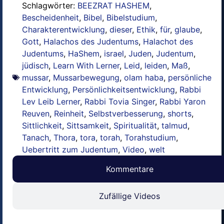
Schlagwörter:
BEEZRAT HASHEM
,
Bescheidenheit
,
Bibel
,
Bibelstudium
,
Charakterentwicklung
,
dieser
,
Ethik
,
für
,
glaube
,
Gott
,
Halachos des Judentums
,
Halachot des
Judentums
,
HaShem
,
israel
,
Juden
,
Judentum
,
jüdisch
,
Learn With Lerner
,
Leid
,
leiden
,
Maß
,
mussar
,
Mussarbewegung
,
olam haba
,
persönliche
Entwicklung
,
Persönlichkeitsentwicklung
,
Rabbi
Lev Leib Lerner
,
Rabbi Tovia Singer
,
Rabbi Yaron
Reuven
,
Reinheit
,
Selbstverbesserung
,
shorts
,
Sittlichkeit
,
Sittsamkeit
,
Spiritualität
,
talmud
,
Tanach
,
Thora
,
tora
,
torah
,
Torahstudium
,
Uebertritt zum Judentum
,
Video
,
welt
Kommentare
Zufällige Videos