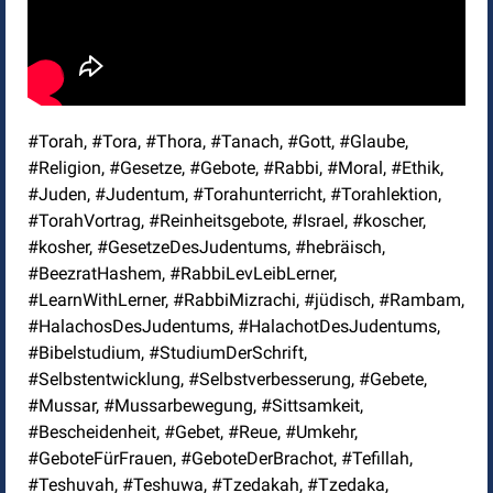
#Torah, #Tora, #Thora, #Tanach, #Gott, #Glaube,
#Religion, #Gesetze, #Gebote, #Rabbi, #Moral, #Ethik,
#Juden, #Judentum, #Torahunterricht, #Torahlektion,
#TorahVortrag, #Reinheitsgebote, #Israel, #koscher,
#kosher, #GesetzeDesJudentums, #hebräisch,
#BeezratHashem, #RabbiLevLeibLerner,
#LearnWithLerner, #RabbiMizrachi, #jüdisch, #Rambam,
#HalachosDesJudentums, #HalachotDesJudentums,
#Bibelstudium, #StudiumDerSchrift,
#Selbstentwicklung, #Selbstverbesserung, #Gebete,
#Mussar, #Mussarbewegung, #Sittsamkeit,
#Bescheidenheit, #Gebet, #Reue, #Umkehr,
#GeboteFürFrauen, #GeboteDerBrachot, #Tefillah,
#Teshuvah, #Teshuwa, #Tzedakah, #Tzedaka,