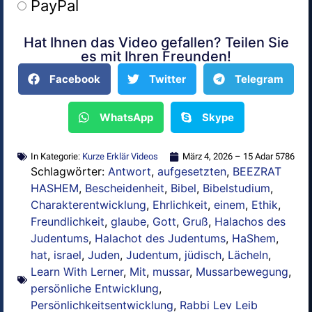
PayPal
Hat Ihnen das Video gefallen? Teilen Sie
Alternative:
es mit Ihren Freunden!
Facebook
Twitter
Telegram
WhatsApp
Skype
In Kategorie:
Kurze Erklär Videos
März 4, 2026 – 15 Adar 5786
Schlagwörter:
Antwort
,
aufgesetzten
,
BEEZRAT
HASHEM
,
Bescheidenheit
,
Bibel
,
Bibelstudium
,
Charakterentwicklung
,
Ehrlichkeit
,
einem
,
Ethik
,
Freundlichkeit
,
glaube
,
Gott
,
Gruß
,
Halachos des
Judentums
,
Halachot des Judentums
,
HaShem
,
hat
,
israel
,
Juden
,
Judentum
,
jüdisch
,
Lächeln
,
Learn With Lerner
,
Mit
,
mussar
,
Mussarbewegung
,
persönliche Entwicklung
,
Persönlichkeitsentwicklung
,
Rabbi Lev Leib